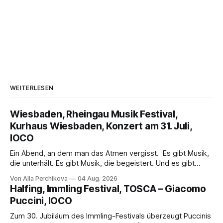
WEITERLESEN
Wiesbaden, Rheingau Musik Festival,
Kurhaus Wiesbaden, Konzert am 31. Juli,
IOCO
Ein Abend, an dem man das Atmen vergisst. Es gibt Musik,
die unterhält. Es gibt Musik, die begeistert. Und es gibt
Musik, nach der man minutenlang kein Wort sagen kann.
Von Alla Perchikova
04 Aug. 2026
Genau so war der Abend im Kurhaus Wiesbaden, an dem
Halfing, Immling Festival, TOSCA – Giacomo
Johannes Brahms’ Erstes Klavierkonzert d-Moll op. 15 mit
Puccini, IOCO
Daniil
Zum 30. Jubiläum des Immling-Festivals überzeugt Puccinis