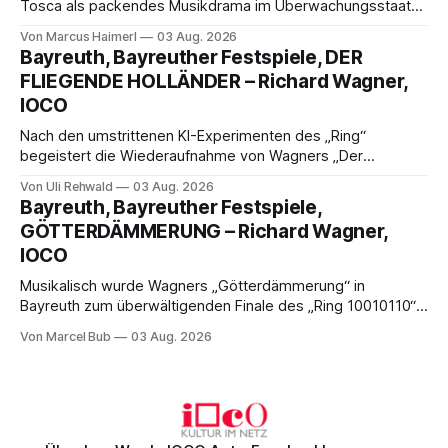
Tosca als packendes Musikdrama im Überwachungsstaat
der 1950er-Jahre. Ludwig Baumann erzählt das Werk
Von Marcus Haimerl
03 Aug. 2026
spannend und werkgetreu, getragen von starken Solisten,
Bayreuth, Bayreuther Festspiele, DER
eindrucksvollen Projektionen und einer klangvollen
FLIEGENDE HOLLÄNDER – Richard Wagner,
musikalischen Leitung.
IOCO
Nach den umstrittenen KI-Experimenten des „Ring“
begeistert die Wiederaufnahme von Wagners „Der
fliegende Holländer“ mit packender Regie, großartiger
Von Uli Rehwald
03 Aug. 2026
Musik und einem neuen Traumpaar: Elisabeth Teige und
Bayreuth, Bayreuther Festspiele,
Nicholas Brownlee sorgen für einen der Höhepunkte der
GÖTTERDÄMMERUNG – Richard Wagner,
Bayreuther Festspiele 2026.
IOCO
Musikalisch wurde Wagners „Götterdämmerung“ in
Bayreuth zum überwältigenden Finale des „Ring 10010110“:
Christian Thielemann, Festspielorchester und ein
Von Marcel Bub
03 Aug. 2026
exzellentes Sängerensemble begeisterten. Die KI-geprägte
szenische Umsetzung blieb hingegen auch im
Schlussabend weitgehend ohne Aussagekraft.