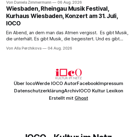
Von Daniela Zimmermann
06 Aug. 2026
psychologische Tiefe mit starken Bildern, getragen von
Wiesbaden, Rheingau Musik Festival,
einem spielfreudigen Ensemble und einer musikalisch
Kurhaus Wiesbaden, Konzert am 31. Juli,
überzeugenden Gesamtleistung.
IOCO
Ein Abend, an dem man das Atmen vergisst. Es gibt Musik,
die unterhält. Es gibt Musik, die begeistert. Und es gibt
Musik, nach der man minutenlang kein Wort sagen kann.
Von Alla Perchikova
04 Aug. 2026
Genau so war der Abend im Kurhaus Wiesbaden, an dem
Johannes Brahms’ Erstes Klavierkonzert d-Moll op. 15 mit
Daniil
Über Ioco
Werde IOCO Autor
Facebook
Impressum
Datenschutzerklärung
Archiv
IOCO Kultur Lexikon
Erstellt mit
Ghost