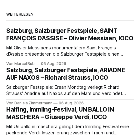
WEITERLESEN
Salzburg, Salzburger Festspiele, SAINT
FRANÇOIS D’ASSISE – Olivier Messiaen, IOCO
Mit Olivier Messiaens monumentalem Saint François
d’Assise präsentieren die Salzburger Festspiele einen
außergewöhnlichen Opernabend. Romeo Castellucci gelingt
Von Marcel Bub
06 Aug. 2026
eine bildgewaltige Inszenierung, Maxime Pascal entfaltet
Salzburg, Salzburger Festspiele, ARIADNE
die komplexe Partitur eindrucksvoll, Philippe Sly berührt als
AUF NAXOS – Richard Strauss, IOCO
Franziskus.
Salzburger Festspiele: Ersan Mondtag verlegt Richard
Strauss' Ariadne auf Naxos auf den Mars und verbindet
Science-Fiction mit Opernklassik. Musikalisch überzeugt die
Von Daniela Zimmermann
06 Aug. 2026
Aufführung mit starken Solisten und den Wiener
Halfing, Immling-Festival, UN BALLO IN
Philharmonikern, szenisch bleibt der zweite Akt jedoch
MASCHERA – Giuseppe Verdi, IOCO
hinter den Erwartungen zurück.
Mit Un ballo in maschera gelingt dem Immling Festival eine
packende Verdi-Inszenierung zwischen Traum und
Wirklichkeit. Verena von Kerssenbrock verbindet