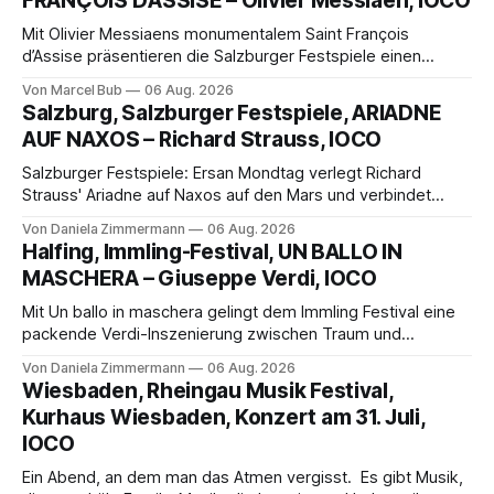
FRANÇOIS D’ASSISE – Olivier Messiaen, IOCO
Mit Olivier Messiaens monumentalem Saint François
d’Assise präsentieren die Salzburger Festspiele einen
außergewöhnlichen Opernabend. Romeo Castellucci gelingt
Von Marcel Bub
06 Aug. 2026
eine bildgewaltige Inszenierung, Maxime Pascal entfaltet
Salzburg, Salzburger Festspiele, ARIADNE
die komplexe Partitur eindrucksvoll, Philippe Sly berührt als
AUF NAXOS – Richard Strauss, IOCO
Franziskus.
Salzburger Festspiele: Ersan Mondtag verlegt Richard
Strauss' Ariadne auf Naxos auf den Mars und verbindet
Science-Fiction mit Opernklassik. Musikalisch überzeugt die
Von Daniela Zimmermann
06 Aug. 2026
Aufführung mit starken Solisten und den Wiener
Halfing, Immling-Festival, UN BALLO IN
Philharmonikern, szenisch bleibt der zweite Akt jedoch
MASCHERA – Giuseppe Verdi, IOCO
hinter den Erwartungen zurück.
Mit Un ballo in maschera gelingt dem Immling Festival eine
packende Verdi-Inszenierung zwischen Traum und
Wirklichkeit. Verena von Kerssenbrock verbindet
Von Daniela Zimmermann
06 Aug. 2026
psychologische Tiefe mit starken Bildern, getragen von
Wiesbaden, Rheingau Musik Festival,
einem spielfreudigen Ensemble und einer musikalisch
Kurhaus Wiesbaden, Konzert am 31. Juli,
überzeugenden Gesamtleistung.
IOCO
Ein Abend, an dem man das Atmen vergisst. Es gibt Musik,