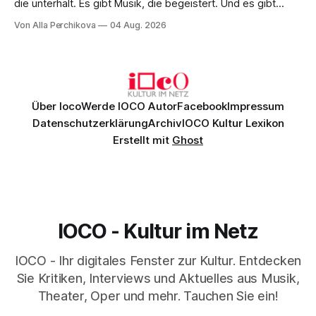
die unterhält. Es gibt Musik, die begeistert. Und es gibt
Musik, nach der man minutenlang kein Wort sagen kann.
Von Alla Perchikova
04 Aug. 2026
Genau so war der Abend im Kurhaus Wiesbaden, an dem
Johannes Brahms’ Erstes Klavierkonzert d-Moll op. 15 mit
Daniil
Über Ioco
Werde IOCO Autor
Facebook
Impressum
Datenschutzerklärung
Archiv
IOCO Kultur Lexikon
Erstellt mit
Ghost
IOCO - Kultur im Netz
IOCO - Ihr digitales Fenster zur Kultur. Entdecken
Sie Kritiken, Interviews und Aktuelles aus Musik,
Theater, Oper und mehr. Tauchen Sie ein!