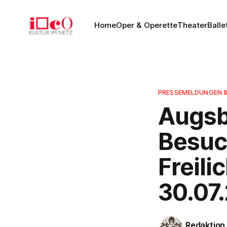
Home
Oper & Operette
Theater
Balle
PRESSEMELDUNGEN 
Augsb
Besuc
Freili
30.07
Redaktion