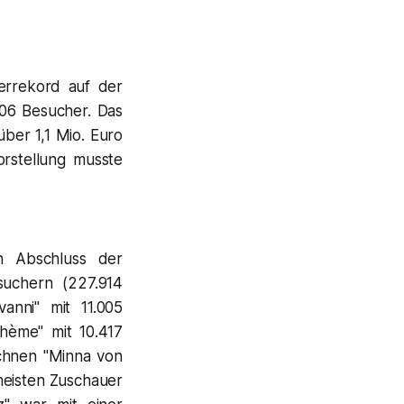
errekord auf der
806 Besucher. Das
ber 1,1 Mio. Euro
orstellung musste
h Abschluss der
suchern (227.914
anni" mit 11.005
hème" mit 10.417
ichnen "Minna von
meisten Zuschauer