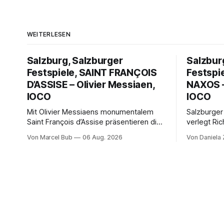
WEITERLESEN
Salzburg, Salzburger
Salzbur
Festspiele, SAINT FRANÇOIS
Festspi
D’ASSISE – Olivier Messiaen,
NAXOS –
IOCO
IOCO
Mit Olivier Messiaens monumentalem
Salzburger
Saint François d’Assise präsentieren die
verlegt Ric
Salzburger Festspiele einen
Naxos auf 
Von Marcel Bub
06 Aug. 2026
Von Daniela
außergewöhnlichen Opernabend.
Science-Fi
Romeo Castellucci gelingt eine
Musikalisc
bildgewaltige Inszenierung, Maxime
mit starke
Pascal entfaltet die komplexe Partitur
Philharmoni
eindrucksvoll, Philippe Sly berührt als
zweite Akt
Franziskus.
Erwartunge