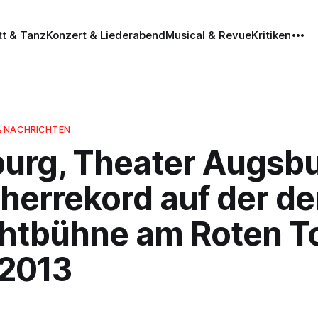
tt & Tanz
Konzert & Liederabend
Musical & Revue
Kritiken
& NACHRICHTEN
urg, Theater Augsbu
herrekord auf der de
chtbühne am Roten To
.2013