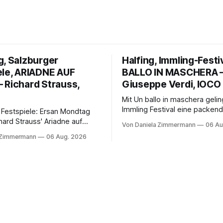
g, Salzburger
Halfing, Immling-Festi
ele, ARIADNE AUF
BALLO IN MASCHERA 
 Richard Strauss,
Giuseppe Verdi, IOCO
Mit Un ballo in maschera geli
Immling Festival eine packend
 Festspiele: Ersan Mondtag
Inszenierung zwischen Traum
hard Strauss' Ariadne auf
Von Daniela Zimmermann
06 Au
Wirklichkeit. Verena von Ker
den Mars und verbindet
 Zimmermann
06 Aug. 2026
verbindet psychologische Tie
ction mit Opernklassik.
starken Bildern, getragen vo
h überzeugt die Aufführung
spielfreudigen Ensemble und 
n Solisten und den Wiener
musikalisch überzeugenden
kern, szenisch bleibt der
Gesamtleistung.
 jedoch hinter den
n zurück.