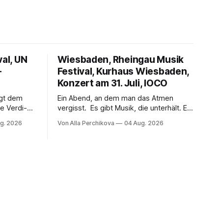
val, UN
Wiesbaden, Rheingau Musik
–
Festival, Kurhaus Wiesbaden,
Konzert am 31. Juli, IOCO
ngt dem
Ein Abend, an dem man das Atmen
e Verdi-
vergisst. Es gibt Musik, die unterhält. Es
 und
gibt Musik, die begeistert. Und es gibt
g. 2026
Von Alla Perchikova
04 Aug. 2026
ssenbrock
Musik, nach der man minutenlang kein
fe mit
Wort sagen kann. Genau so war der
n einem
Abend im Kurhaus Wiesbaden, an dem
einer
Johannes Brahms’ Erstes Klavierkonzert
d-Moll op. 15 mit Daniil