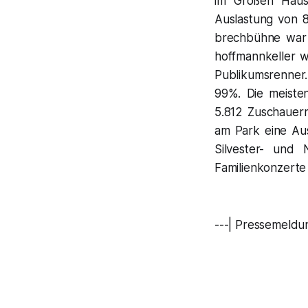
im Großen Haus
Auslastung von 
brechbühne war 
hoffmannkeller w
Publikumsrenner.
99%. Die meiste
5.812 Zuschauern
am Park eine Aus
Silvester- und 
Familienkonzerte
---| Pressemeldu