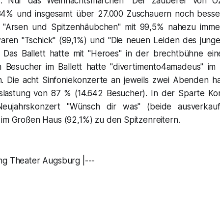
. Nur das Weihnachtsmärchen "Der Zauberer von Oz
84% und insgesamt über 27.000 Zuschauern noch besser
"Arsen und Spitzenhäubchen" mit 99,5% nahezu immer
aren "Tschick" (99,1%) und "Die neuen Leiden des junge
 Das Ballett hatte mit "Heroes" in der brechtbühne ei
n Besucher im Ballett hatte "divertimento4amadeus" im
. Die acht Sinfoniekonzerte an jeweils zwei Abenden h
lastung von 87 % (14.642 Besucher). In der Sparte Ko
Neujahrskonzert "Wünsch dir was" (beide ausverkau
 im Großen Haus (92,1%) zu den Spitzenreitern.
ng Theater Augsburg |---