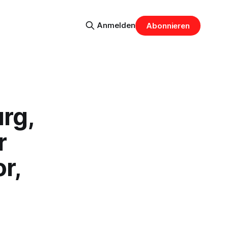
Anmelden
Abonnieren
rg,
r
r,