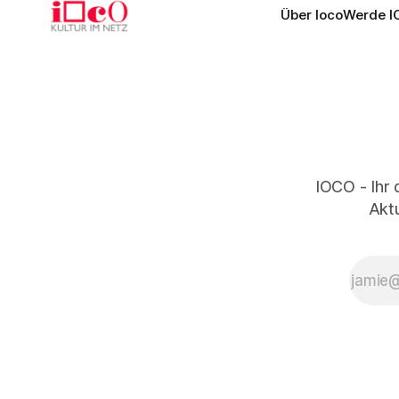
Über Ioco
Werde I
IOCO - Ihr 
Aktu