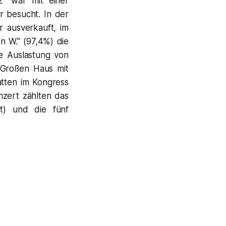
" war mit einer
 besucht. In der
 ausverkauft, im
n W." (97,4%) die
ne Auslastung von
 Großen Haus mit
atten im Kongress
nzert zählten das
ft) und die fünf