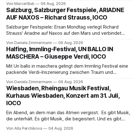
außergewöhnlichen Opernabend. Romeo Castellucci gelingt
Von Marcel Bub
06 Aug. 2026
eine bildgewaltige Inszenierung, Maxime Pascal entfaltet
Salzburg, Salzburger Festspiele, ARIADNE
die komplexe Partitur eindrucksvoll, Philippe Sly berührt als
AUF NAXOS – Richard Strauss, IOCO
Franziskus.
Salzburger Festspiele: Ersan Mondtag verlegt Richard
Strauss' Ariadne auf Naxos auf den Mars und verbindet
Science-Fiction mit Opernklassik. Musikalisch überzeugt die
Von Daniela Zimmermann
06 Aug. 2026
Aufführung mit starken Solisten und den Wiener
Halfing, Immling-Festival, UN BALLO IN
Philharmonikern, szenisch bleibt der zweite Akt jedoch
MASCHERA – Giuseppe Verdi, IOCO
hinter den Erwartungen zurück.
Mit Un ballo in maschera gelingt dem Immling Festival eine
packende Verdi-Inszenierung zwischen Traum und
Wirklichkeit. Verena von Kerssenbrock verbindet
Von Daniela Zimmermann
06 Aug. 2026
psychologische Tiefe mit starken Bildern, getragen von
Wiesbaden, Rheingau Musik Festival,
einem spielfreudigen Ensemble und einer musikalisch
Kurhaus Wiesbaden, Konzert am 31. Juli,
überzeugenden Gesamtleistung.
IOCO
Ein Abend, an dem man das Atmen vergisst. Es gibt Musik,
die unterhält. Es gibt Musik, die begeistert. Und es gibt
Musik, nach der man minutenlang kein Wort sagen kann.
Von Alla Perchikova
04 Aug. 2026
Genau so war der Abend im Kurhaus Wiesbaden, an dem
Johannes Brahms’ Erstes Klavierkonzert d-Moll op. 15 mit