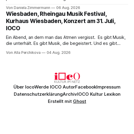
Wirklichkeit. Verena von Kerssenbrock verbindet
Von Daniela Zimmermann
06 Aug. 2026
psychologische Tiefe mit starken Bildern, getragen von
Wiesbaden, Rheingau Musik Festival,
einem spielfreudigen Ensemble und einer musikalisch
Kurhaus Wiesbaden, Konzert am 31. Juli,
überzeugenden Gesamtleistung.
IOCO
Ein Abend, an dem man das Atmen vergisst. Es gibt Musik,
die unterhält. Es gibt Musik, die begeistert. Und es gibt
Musik, nach der man minutenlang kein Wort sagen kann.
Von Alla Perchikova
04 Aug. 2026
Genau so war der Abend im Kurhaus Wiesbaden, an dem
Johannes Brahms’ Erstes Klavierkonzert d-Moll op. 15 mit
Daniil
Über Ioco
Werde IOCO Autor
Facebook
Impressum
Datenschutzerklärung
Archiv
IOCO Kultur Lexikon
Erstellt mit
Ghost