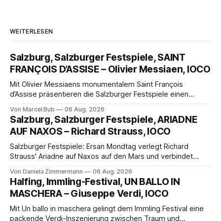
WEITERLESEN
Salzburg, Salzburger Festspiele, SAINT
FRANÇOIS D’ASSISE – Olivier Messiaen, IOCO
Mit Olivier Messiaens monumentalem Saint François
d’Assise präsentieren die Salzburger Festspiele einen
außergewöhnlichen Opernabend. Romeo Castellucci gelingt
Von Marcel Bub
06 Aug. 2026
eine bildgewaltige Inszenierung, Maxime Pascal entfaltet
Salzburg, Salzburger Festspiele, ARIADNE
die komplexe Partitur eindrucksvoll, Philippe Sly berührt als
AUF NAXOS – Richard Strauss, IOCO
Franziskus.
Salzburger Festspiele: Ersan Mondtag verlegt Richard
Strauss' Ariadne auf Naxos auf den Mars und verbindet
Science-Fiction mit Opernklassik. Musikalisch überzeugt die
Von Daniela Zimmermann
06 Aug. 2026
Aufführung mit starken Solisten und den Wiener
Halfing, Immling-Festival, UN BALLO IN
Philharmonikern, szenisch bleibt der zweite Akt jedoch
MASCHERA – Giuseppe Verdi, IOCO
hinter den Erwartungen zurück.
Mit Un ballo in maschera gelingt dem Immling Festival eine
packende Verdi-Inszenierung zwischen Traum und