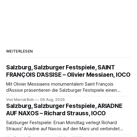
WEITERLESEN
Salzburg, Salzburger Festspiele, SAINT
FRANÇOIS D’ASSISE – Olivier Messiaen, IOCO
Mit Olivier Messiaens monumentalem Saint François
d’Assise präsentieren die Salzburger Festspiele einen
außergewöhnlichen Opernabend. Romeo Castellucci gelingt
Von Marcel Bub
06 Aug. 2026
eine bildgewaltige Inszenierung, Maxime Pascal entfaltet
Salzburg, Salzburger Festspiele, ARIADNE
die komplexe Partitur eindrucksvoll, Philippe Sly berührt als
AUF NAXOS – Richard Strauss, IOCO
Franziskus.
Salzburger Festspiele: Ersan Mondtag verlegt Richard
Strauss' Ariadne auf Naxos auf den Mars und verbindet
Science-Fiction mit Opernklassik. Musikalisch überzeugt die