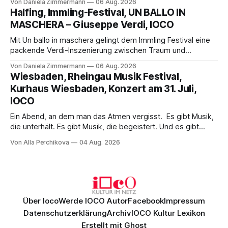
Von Daniela Zimmermann
06 Aug. 2026
Aufführung mit starken Solisten und den Wiener
Halfing, Immling-Festival, UN BALLO IN
Philharmonikern, szenisch bleibt der zweite Akt jedoch
MASCHERA – Giuseppe Verdi, IOCO
hinter den Erwartungen zurück.
Mit Un ballo in maschera gelingt dem Immling Festival eine
packende Verdi-Inszenierung zwischen Traum und
Wirklichkeit. Verena von Kerssenbrock verbindet
Von Daniela Zimmermann
06 Aug. 2026
psychologische Tiefe mit starken Bildern, getragen von
Wiesbaden, Rheingau Musik Festival,
einem spielfreudigen Ensemble und einer musikalisch
Kurhaus Wiesbaden, Konzert am 31. Juli,
überzeugenden Gesamtleistung.
IOCO
Ein Abend, an dem man das Atmen vergisst. Es gibt Musik,
die unterhält. Es gibt Musik, die begeistert. Und es gibt
Musik, nach der man minutenlang kein Wort sagen kann.
Von Alla Perchikova
04 Aug. 2026
Genau so war der Abend im Kurhaus Wiesbaden, an dem
Johannes Brahms’ Erstes Klavierkonzert d-Moll op. 15 mit
Daniil
Über Ioco
Werde IOCO Autor
Facebook
Impressum
Datenschutzerklärung
Archiv
IOCO Kultur Lexikon
Erstellt mit
Ghost