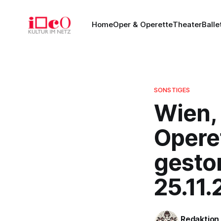
Home
Oper & Operette
Theater
Balle
SONSTIGES
Wien,
Operet
gestor
25.11.
Redaktion