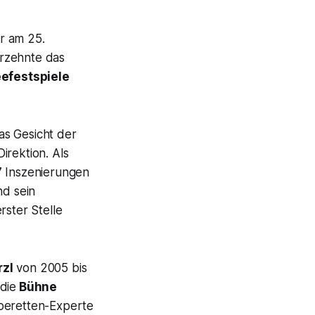
r am 25.
rzehnte das
efestspiele
as Gesicht der
irektion. Als
7 Inszenierungen
nd sein
rster Stelle
rzl
von 2005 bis
die
Bühne
Operetten-Experte