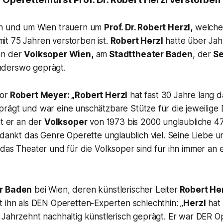
in und um Wien trauern um
Prof. Dr. Robert Herzl,
welche
t 75 Jahren verstorben ist.
Robert Herzl
hatte über Jah
an der
Volksoper Wien,
am
Stadttheater Baden
, der
Se
derswo geprägt.
or
Robert Meyer: „
Robert Herzl
hat fast 30 Jahre lang d
rägt und war eine unschätzbare Stütze für die jeweilige D
at er an der
Volksoper
von 1973 bis 2000 unglaubliche 4
rdankt das Genre Operette unglaublich viel. Seine Liebe u
das Theater und für die Volksoper sind für ihn immer an e
r Baden
bei Wien, deren künstlerischer Leiter
Robert He
t ihn als DEN Operetten-Experten schlechthin:
„
Herzl
hat 
 Jahrzehnt nachhaltig künstlerisch geprägt. Er war DER 