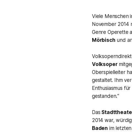
Viele Menschen 
November 2014 mi
Genre Operette 
Mörbisch
und an
Volksoperndirekt
Volksoper
mitgep
Oberspielleiter h
gestaltet. Ihm ve
Enthusiasmus für 
gestanden.“
Das
Stadttheate
2014 war, würdig
Baden
im letzten