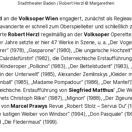
Stadttheater Baden / Robert Herzl © Margarethen
l
an die
Volksoper Wien
engagiert, zunächst als Regieas
 avancierte er schnell zum Oberspielleiter und schließlich 
erte
Robert Herzl
regelmäßig an der
Volksoper
Operette,
r Jahre setzte er hier 47 Werke in Szene, u. a.
„Der Voge
rer“
(1978), „Gasparone“ (1980), „Die ungarische Hochzeit“
Csárdásfürstin“
(1982), die Österreichische Erstaufführun
Kinderoper
„Pollicino“
(1983), „Der Bettelstudent“ (1983),
 in der Unterwelt“ (1985), Alexander Zemlinskys
„Kleider 
rnball“ (1985), „Madame Pompadour“ (1986),
„Der Mantel“/
reichische. Erstaufführung von
Siegfried Matthus‘
„Die W
ets Christoph Rilke“
(1987), „Mignon“ (1988),
„Der Zigeun
g von
Marcel Prawys
Revue
„Robert Stolz – Servus Du“
(1
ie lustigen Weiber von Windsor“ (1994),
„Don Pasquale“
(199
d
„Die Fledermaus“
(1999).