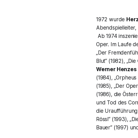
1972 wurde
Herz
Abendspielleiter,
Ab 1974 inszeni
Oper. Im Laufe de
„Der Fremdenfüh
Blut“
(1982), „
Die 
Werner Henzes
(1984), „Orpheus
(1985), „Der Ope
(1986), die Öster
und Tod des Corn
die Uraufführun
Rössl“ (1993), „D
Bauer“
(1997) un