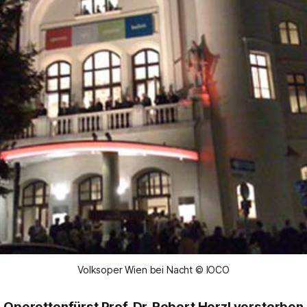
Volksoper Wien bei Nacht © IOCO
Operettenfürst Prof. Dr. Robert Herzl verstorben