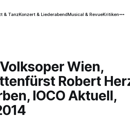
tt & Tanz
Konzert & Liederabend
Musical & Revue
Kritiken
 Volksoper Wien,
tenfürst Robert Her
ben, IOCO Aktuell,
2014