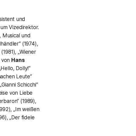
sistent und
zum Vizedirektor.
 Musical und
lhändler“
(1974),
 (1981),
„Wiener
g von
Hans
„Hello, Dolly!“
machen Leute“
„Gianni Schicchi“
eise von Liebe
erbaron“
(1989),
992), „Im weißen
6), „
Der fidele