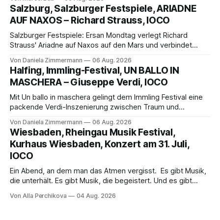
eine bildgewaltige Inszenierung, Maxime Pascal entfaltet
Salzburg, Salzburger Festspiele, ARIADNE
die komplexe Partitur eindrucksvoll, Philippe Sly berührt als
AUF NAXOS – Richard Strauss, IOCO
Franziskus.
Salzburger Festspiele: Ersan Mondtag verlegt Richard
Strauss' Ariadne auf Naxos auf den Mars und verbindet
Science-Fiction mit Opernklassik. Musikalisch überzeugt die
Von Daniela Zimmermann
06 Aug. 2026
Aufführung mit starken Solisten und den Wiener
Halfing, Immling-Festival, UN BALLO IN
Philharmonikern, szenisch bleibt der zweite Akt jedoch
MASCHERA – Giuseppe Verdi, IOCO
hinter den Erwartungen zurück.
Mit Un ballo in maschera gelingt dem Immling Festival eine
packende Verdi-Inszenierung zwischen Traum und
Wirklichkeit. Verena von Kerssenbrock verbindet
Von Daniela Zimmermann
06 Aug. 2026
psychologische Tiefe mit starken Bildern, getragen von
Wiesbaden, Rheingau Musik Festival,
einem spielfreudigen Ensemble und einer musikalisch
Kurhaus Wiesbaden, Konzert am 31. Juli,
überzeugenden Gesamtleistung.
IOCO
Ein Abend, an dem man das Atmen vergisst. Es gibt Musik,
die unterhält. Es gibt Musik, die begeistert. Und es gibt
Musik, nach der man minutenlang kein Wort sagen kann.
Von Alla Perchikova
04 Aug. 2026
Genau so war der Abend im Kurhaus Wiesbaden, an dem
Johannes Brahms’ Erstes Klavierkonzert d-Moll op. 15 mit