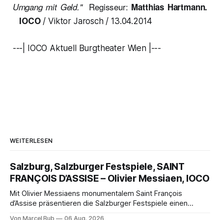
Regisseur:
Umgang mit Geld."
Matthias Hartmann.
IOCO
/ Viktor Jarosch / 13.04.2014
---| IOCO Aktuell Burgtheater Wien |---
WEITERLESEN
Salzburg, Salzburger Festspiele, SAINT
FRANÇOIS D’ASSISE – Olivier Messiaen, IOCO
Mit Olivier Messiaens monumentalem Saint François
d’Assise präsentieren die Salzburger Festspiele einen
außergewöhnlichen Opernabend. Romeo Castellucci gelingt
Von Marcel Bub
06 Aug. 2026