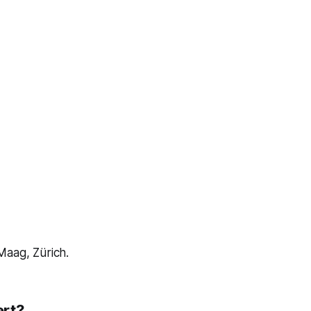
Maag, Zürich.
ert?