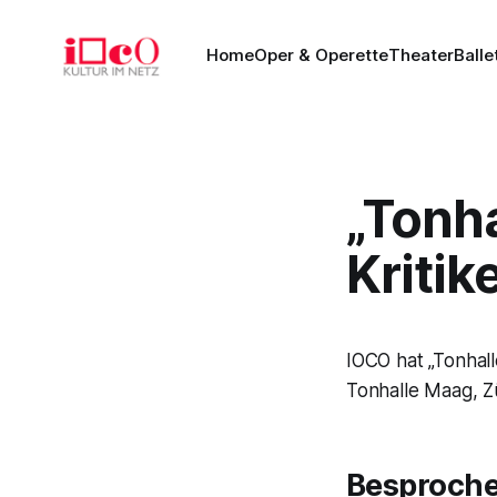
Home
Oper & Operette
Theater
Balle
„Tonha
Kritik
IOCO hat „Tonhal
Tonhalle Maag, Zü
Besproch