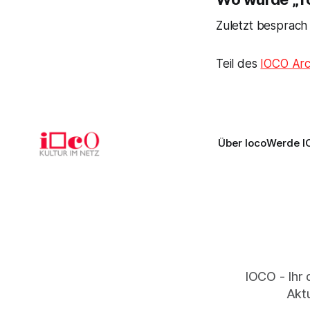
Zuletzt besprach 
Teil des
IOCO Arc
Über Ioco
Werde I
IOCO - Ihr 
Aktu