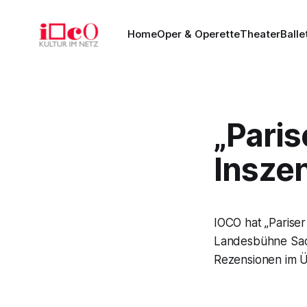
Home
Oper & Operette
Theater
Balle
„Paris
Insze
IOCO hat „Parise
Landesbühne Sach
Rezensionen im Ü