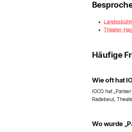
Besproch
Landesbühne
Theater Ha
Häufige F
Wie oft hat 
IOCO hat „Parise
Radebeul, Theat
Wo wurde „Pa