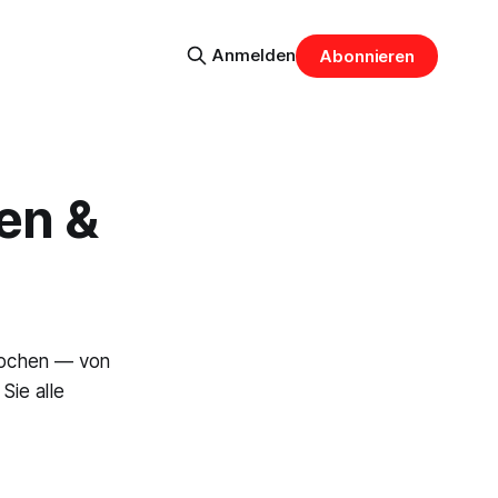
Anmelden
Abonnieren
ken &
rochen — von
ie alle