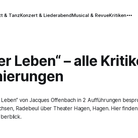
tt & Tanz
Konzert & Liederabend
Musical & Revue
Kritiken
er Leben“ – alle Kriti
nierungen
r Leben“ von Jacques Offenbach in 2 Aufführungen besp
sen, Radebeul über Theater Hagen, Hagen. Hier finden S
berblick.