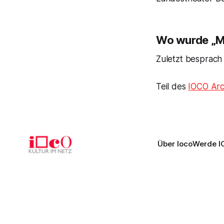
Wo wurde „My
Zuletzt besprach
Teil des
IOCO Arc
Über Ioco
Werde I