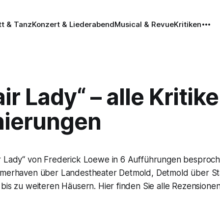
tt & Tanz
Konzert & Liederabend
Musical & Revue
Kritiken
ir Lady“ – alle Kritik
nierungen
r Lady“ von Frederick Loewe in 6 Aufführungen besproc
emerhaven über Landestheater Detmold, Detmold über St
bis zu weiteren Häusern. Hier finden Sie alle Rezensionen