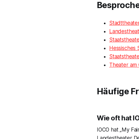
Besproch
Stadttheate
Landesthea
Staatstheate
Hessisches 
Staatstheat
Theater am 
Häufige F
Wie oft hat 
IOCO hat „My Fair
Landestheater De