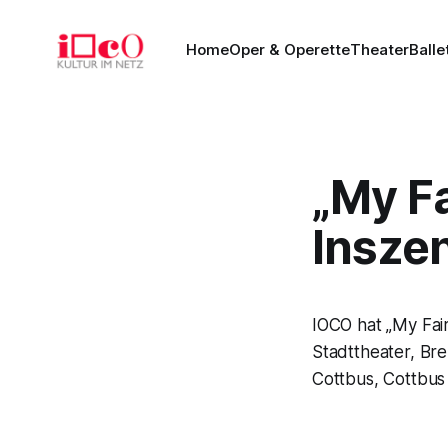
Home
Oper & Operette
Theater
Balle
„My Fa
Insze
IOCO hat „My Fai
Stadttheater, Br
Cottbus, Cottbus 