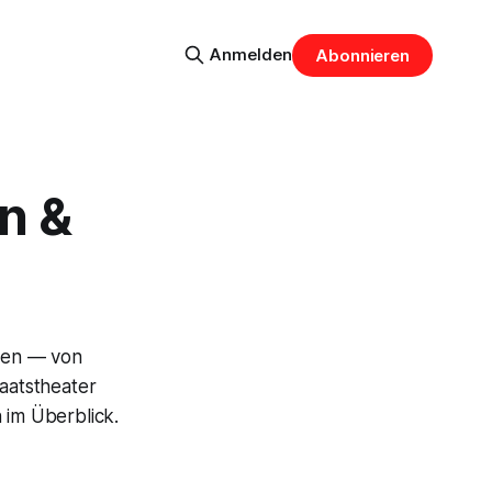
Anmelden
Abonnieren
en &
hen — von
aatstheater
 im Überblick.