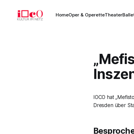
Home
Oper & Operette
Theater
Balle
„Mefis
Insze
IOCO hat „Mefist
Dresden über Staa
Besproch