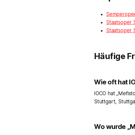
Semperoper
Staatsoper S
Staatsoper S
Häufige F
Wie oft hat 
IOCO hat „Mefisto
Stuttgart, Stuttga
Wo wurde „Me