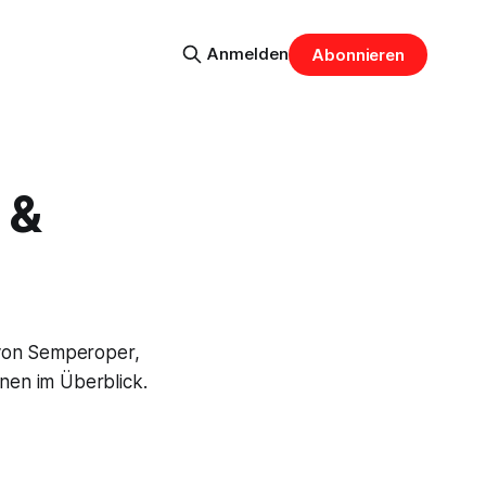
Anmelden
Abonnieren
 &
 von Semperoper,
onen im Überblick.