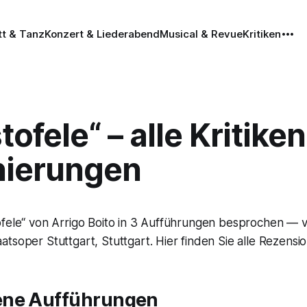
tt & Tanz
Konzert & Liederabend
Musical & Revue
Kritiken
tofele“ – alle Kritiken
nierungen
ofele“ von Arrigo Boito in 3 Aufführungen besprochen —
tsoper Stuttgart, Stuttgart. Hier finden Sie alle Rezensi
ene Aufführungen