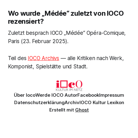
Wo wurde „Médée“ zuletzt von IOCO
rezensiert?
Zuletzt besprach IOCO „Médée“ Opéra-Comique,
Paris (23. Februar 2025).
Teil des
IOCO Archivs
— alle Kritiken nach Werk,
Komponist, Spielstätte und Stadt.
Über Ioco
Werde IOCO Autor
Facebook
Impressum
Datenschutzerklärung
Archiv
IOCO Kultur Lexikon
Erstellt mit
Ghost