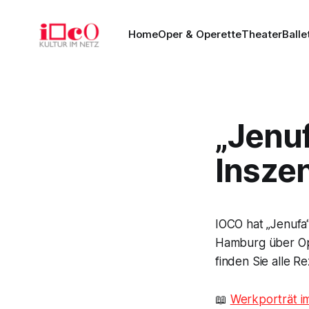
Home
Oper & Operette
Theater
Balle
„Jenuf
Insze
IOCO hat „Jenufa
Hamburg über Opé
finden Sie alle R
📖
Werkporträt i