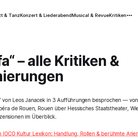
tt & Tanz
Konzert & Liederabend
Musical & Revue
Kritiken
a“ – alle Kritiken &
nierungen
“ von Leos Janacek in 3 Aufführungen besprochen — von
ra de Rouen, Rouen über Hessisches Staatstheater, Wi
ezensionen im Überblick.
m IOCO Kultur Lexikon: Handlung, Rollen & berühmte Arie