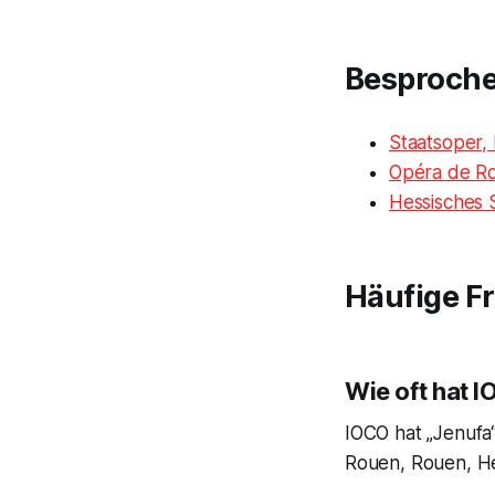
Besproch
Staatsoper,
Opéra de R
Hessisches 
Häufige F
Wie oft hat 
IOCO hat „Jenufa
Rouen, Rouen, He