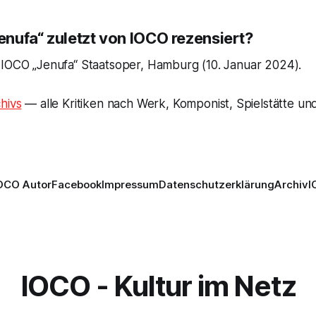
nufa“ zuletzt von IOCO rezensiert?
 IOCO „Jenufa“ Staatsoper, Hamburg (10. Januar 2024).
hivs
— alle Kritiken nach Werk, Komponist, Spielstätte und
OCO Autor
Facebook
Impressum
Datenschutzerklärung
Archiv
I
IOCO - Kultur im Netz