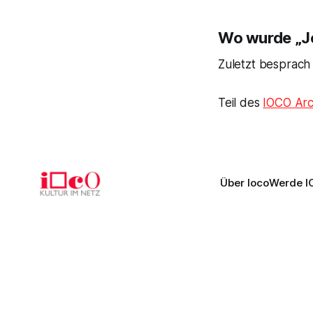
Wo wurde „Je
Zuletzt besprach
Teil des
IOCO Arc
Über Ioco
Werde I