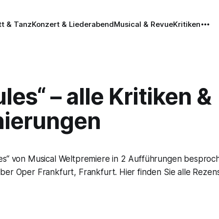
tt & Tanz
Konzert & Liederabend
Musical & Revue
Kritiken
les“ – alle Kritiken &
nierungen
es“ von Musical Weltpremiere in 2 Aufführungen bespro
er Oper Frankfurt, Frankfurt. Hier finden Sie alle Rezen