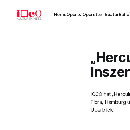
Home
Oper & Operette
Theater
Balle
„Hercu
Insze
IOCO hat „Hercul
Flora, Hamburg üb
Überblick.