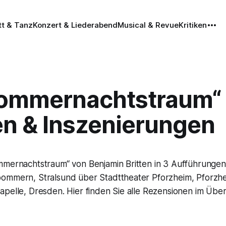
tt & Tanz
Konzert & Liederabend
Musical & Revue
Kritiken
Sommernachtstraum“ –
en & Inszenierungen
mmernachtstraum“ von Benjamin Britten in 3 Aufführung
ommern, Stralsund über Stadttheater Pforzheim, Pforzh
pelle, Dresden. Hier finden Sie alle Rezensionen im Über