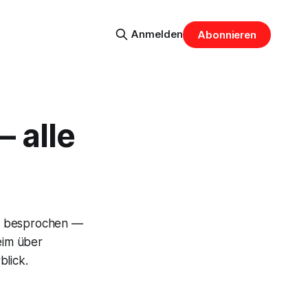
Anmelden
Abonnieren
 alle
en besprochen —
eim über
blick.