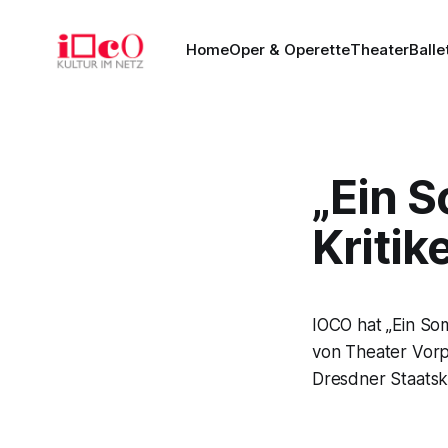
Home
Oper & Operette
Theater
Balle
„Ein 
Kritik
IOCO hat „Ein So
von Theater Vorp
Dresdner Staatska