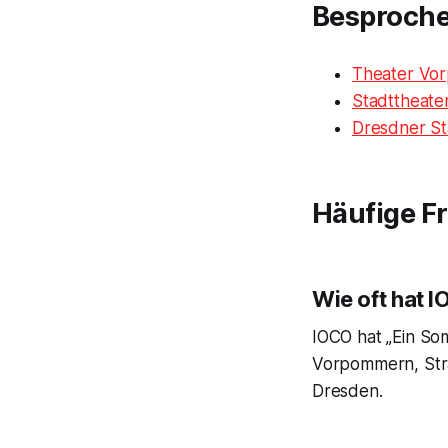
Besproch
Theater Vor
Stadttheate
Dresdner St
Häufige F
Wie oft hat 
IOCO hat „Ein So
Vorpommern, Stra
Dresden.