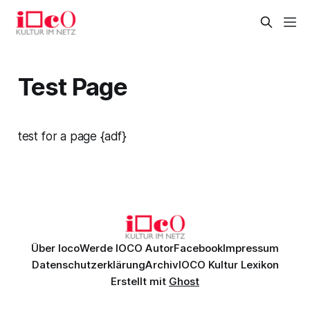
Test Page
test for a page {adf}
Über Ioco
Werde IOCO Autor
Facebook
Impressum
Datenschutzerklärung
Archiv
IOCO Kultur Lexikon
Erstellt mit
Ghost