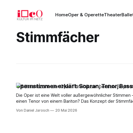
Home
Oper & Operette
Theater
Balle
Stimmfächer
Opernstimmen erklärt: Sopran, Tenor, Bass
Die Oper ist eine Welt voller außergewöhnlicher Stimmen
einen Tenor von einem Bariton? Das Konzept der Stimmfä
Klangfarbe, Umfang und Lage ihrer Stimme einteilt. Für Op
Von Daniel Jarosch
20 Mai 2026