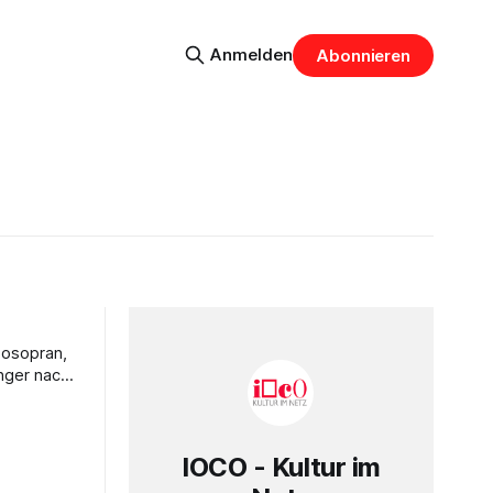
Anmelden
Abonnieren
zosopran,
nger nach
IOCO - Kultur im