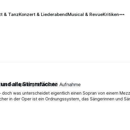
tt & Tanz
Konzert & Liederabend
Musical & Revue
Kritiken
 und alle Stimmfächer
 – doch was unterscheidet eigentlich einen Sopran von einem Mez
cher in der Oper ist ein Ordnungssystem, das Sängerinnen und Sä
erneinsteiger und -liebhaber ist dieses