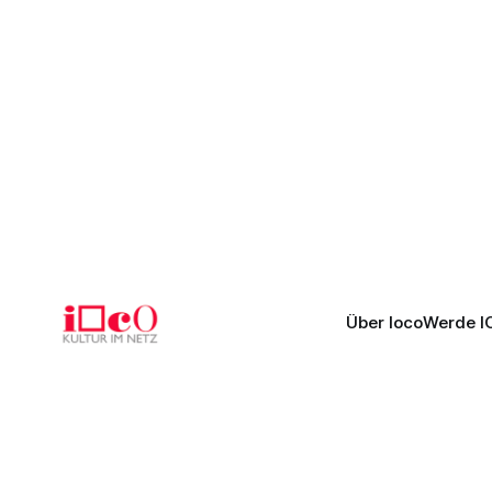
Über Ioco
Werde I