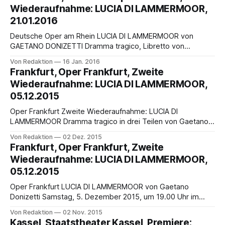
19., 26. März 2016 Die aktuelle Neuinszenierung von Giulio
Wiederaufnahme: LUCIA DI LAMMERMOOR,
Cesare in Egitto von Georg Friedrich Händel (1685-
21.01.2016
Deutsche Oper am Rhein LUCIA DI LAMMERMOOR von
GAETANO DONIZETTI Dramma tragico, Libretto von
Salvatore Cammarano nach einem Roman von Walter Scott,
Von Redaktion
16 Jan. 2016
In italienischer Sprache mit deutschen Übertiteln
Frankfurt, Oper Frankfurt, Zweite
Wiederaufnahme 21. Januar, 19.30; weitere Vorstellungen:
Wiederaufnahme: LUCIA DI LAMMERMOOR,
Sa 06.02., 19.30 - 22.30 Uhr, Fr 19.02., 19.30 - 22.30
05.12.2015
Oper Frankfurt Zweite Wiederaufnahme: LUCIA DI
LAMMERMOOR Dramma tragico in drei Teilen von Gaetano
Donizetti Text von Salvatore Cammarano nach dem Roman
Von Redaktion
02 Dez. 2015
The Bride of Lammermoor (1819) von Sir Walter Scott In
Frankfurt, Oper Frankfurt, Zweite
italienischer Sprache mit deutschen Übertiteln
Wiederaufnahme: LUCIA DI LAMMERMOOR,
Wiederaufnahme: Samstag, 5. Dezember 2015, um 19.00
05.12.2015
Uhr im Opernhaus Weitere Vorstellungen:
Oper Frankfurt LUCIA DI LAMMERMOOR von Gaetano
Donizetti Samstag, 5. Dezember 2015, um 19.00 Uhr im
Opernhaus, Weitere Vorstellungen: 14., 18., 27. Dezember
Von Redaktion
02 Nov. 2015
2015, 17., 22., 29. Januar, 6. Februar 2016, Falls nicht anders
Kassel, Staatstheater Kassel, Premiere: