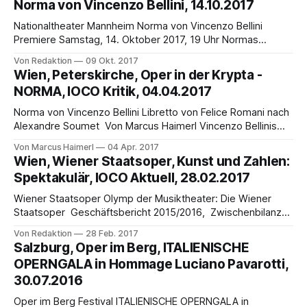
Norma von Vincenzo Bellini, 14.10.2017
europäischen Opernhäuser an. Große Sängerinnen des 19.
Jahrhunderts, darunter
Nationaltheater Mannheim Norma von Vincenzo Bellini
Premiere Samstag, 14. Oktober 2017, 19 Uhr Normas
privater Konflikt ist zugleich ein politischer: Die gallische
Von Redaktion
09 Okt. 2017
Priesterin soll zum Angriff ihres Volkes auf die römischen
Wien, Peterskirche, Oper in der Krypta -
Besatzer blasen – aber ihr heimlicher Geliebter und der
NORMA, IOCO Kritik, 04.04.2017
Vater ihrer Kinder ist der römische Prokonsul Pollione, der
sich zwischenzeitlich
Norma von Vincenzo Bellini Libretto von Felice Romani nach
Alexandre Soumet Von Marcus Haimerl Vincenzo Bellinis
Oper Norma wurde 1831 an der Mailänder Scala
Von Marcus Haimerl
04 Apr. 2017
uraufgeführt, 1833 fand die österreichische Erstaufführung
Wien, Wiener Staatsoper, Kunst und Zahlen:
in Wien am Kärntnertortheater statt. Die Partie der Norma
Spektakulär, IOCO Aktuell, 28.02.2017
schuf Bellini, wie auch die Amina in La Sonnambula, für
Giuditta
Wiener Staatsoper Olymp der Musiktheater: Die Wiener
Staatsoper Geschäftsbericht 2015/2016, Zwischenbilanz
2016/2017 der Wiener Staatsoper GmbH "Tue Gutes und
Von Redaktion
28 Feb. 2017
rede darüber!" Die Wiener Staatsoper ist der Olymp der
Salzburg, Oper im Berg, ITALIENISCHE
Musiktheater, künstlerisch wie kaufmännisch. Die
OPERNGALA in Hommage Luciano Pavarotti,
Weltgeltung der Staatsoper, von Ioan Holender vor Jahren
30.07.2016
kantig geformt, hält der Franzose
Oper im Berg Festival ITALIENISCHE OPERNGALA in