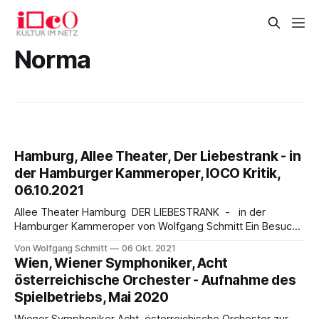
Norma
Hamburg, Allee Theater, Der Liebestrank - in
der Hamburger Kammeroper, IOCO Kritik,
06.10.2021
Allee Theater Hamburg DER LIEBESTRANK - in der
Hamburger Kammeroper von Wolfgang Schmitt Ein Besuch
der Hamburger Kammeroper im Allee Theater ist immer
Von Wolfgang Schmitt
06 Okt. 2021
wieder ein höchst erfreuliches Erlebnis, wenn man feststellt,
Wien, Wiener Symphoniker, Acht
mit wie viel Engagement, Liebe und Phantasie diese kleine
österreichische Orchester - Aufnahme des
Bühne sich auch an die größeren Klassiker der
Spielbetriebs, Mai 2020
Opernliteratur herantraut.Die