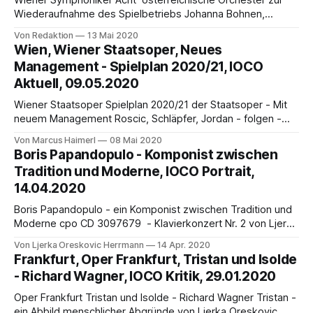
Wiener Symphoniker Acht österreichische Orchester zur
Wiederaufnahme des Spielbetriebs Johanna Bohnen,
Geigerin im Bruckner Orchester Linz, erzählt aus der
Von Redaktion
13 Mai 2020
Corona-Zeit Die Intendanten, Geschäftsführer und
Wien, Wiener Staatsoper, Neues
Verantwortlichen von acht österreichischen Orchestern
Management - Spielplan 2020/21, IOCO
(Bruckner Orchester Linz, Grazer Philharmoniker, Kärntner
Aktuell, 09.05.2020
Sinfonieorchester, Mozarteumorchester Salzburg, ORF
Radio-Symphonieorchester Wien, Tiroler
Wiener Staatsoper Spielplan 2020/21 der Staatsoper - Mit
Symphonieorchester Innsbruck, Tonkünstler-Orchester
neuem Management Roscic, Schläpfer, Jordan - folgen -
Niederösterreich, Wiener
Meyer, Legris von Marcus Haimerl Das neue Management
Von Marcus Haimerl
08 Mai 2020
der Wiener Staatsoper hatte Pech in seinem ersten Auftritt:
Boris Papandopulo - Komponist zwischen
Am 26. April 2020 sollte die Spielzeit 2020/21, in neuer
Tradition und Moderne, IOCO Portrait,
Aufmachung, erstmals vor großem Publikum auf der Bühne
14.04.2020
Boris Papandopulo - ein Komponist zwischen Tradition und
Moderne cpo CD 3097679 - Klavierkonzert Nr. 2 von Ljerka
Oreskovic Herrmann Das Musik-Label cpo hat sich einen
Von Ljerka Oreskovic Herrmann
14 Apr. 2020
Namen mit „Neu- oder Wieder-Entdeckungen“ gemacht –
Frankfurt, Oper Frankfurt, Tristan und Isolde
dazu gehört auch die Veröffentlichungen von CDs mit
- Richard Wagner, IOCO Kritik, 29.01.2020
Werken des kroatischen Komponisten Boris Papandopulo.
"Wer bitte soll
Oper Frankfurt Tristan und Isolde - Richard Wagner Tristan -
ein Abbild menschlicher Abgründe von Ljerka Oreskovic