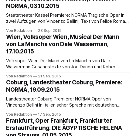
angegeben, Beginn um 19.00 Uhr „Im Normalfall ist diese
NORMA, 03.10.2015
krude Geschichte um Zwangsehe, Wahn,
Staatstheater Kassel Premiere: NORMA Tragische Oper in
zwei Aufzügen von Vincenzo Bellini, Text von Felice Romani
In italienischer Sprache mit deutschen Übertiteln Premiere:
Von Redaktion
28 Sep. 2015
Samstag, 3. Oktober, 19.30 Uhr, Opernhaus Nächste
Wien, Volksoper Wien, Musical Der Mann
Vorstellungen: 10.10. (19.30 Uhr), 18.10. (16 Uhr), 25.10. (18
von La Mancha von Dale Wasserman,
Uhr, musikalische Leitung: Anja Bihlmaier, mit
17.10.2015
Volksoper Wien Der Mann von La Mancha von Dale
Wasserman Gesangstexte von Joe Darion und Robert
Gilbert. Premiere am Samstag, 17. Oktober 2015, Weitere
Von Redaktion
21 Sep. 2015
Vorstellungen am 23. Oktober, 1., 10., 15., 23., 28.
Coburg, Landestheater Coburg, Premiere:
November, 6. Dezember 2015, 8., 11., 14., 17., 24., 31. März,
NORMA, 19.09.2015
5., 12., 14., 17., 19., 22.
Landestheater Coburg Premiere: NORMA Oper von
Vincenzo Bellini In italienischer Sprache mit deutschen
Übertiteln Premiere Samstag, 19. September 2015, 19.30
Von Redaktion
17 Sep. 2015
Uhr, Großes Haus Eine Spitzenpolitikerin zeigt sich selbst
Frankfurt, Oper Frankfurt, Frankfurter
wegen Landesverrats in Tateinheit mit Ehebruch an und
Erstaufführung: DIE ÄGYPTISCHE HELENA
verbrennt sich danach öffentlich: Diese Geschichte wäre
von Strauss, 01.05.2015
selbst in heutiger Zeit eine Spur