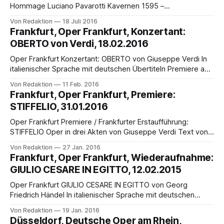
Hommage Luciano Pavarotti Kavernen 1595 –
Salzburg 30.07.2016 Beginn 19h00 mit dem Oper im Berg
Von Redaktion
18 Juli 2016
Festival Orchester unter der Leitung von Marco Moresco
Frankfurt, Oper Frankfurt, Konzertant:
Internationale Solisten führender Opernhäuser u.a. des
OBERTO von Verdi, 18.02.2016
Bolshoi Theaters, Staatsoper Stuttgart, Bayerische
Staatsoper u.a. Arien und Ensembles aus
Oper Frankfurt Konzertant: OBERTO von Giuseppe Verdi In
italienischer Sprache mit deutschen Übertiteln Premiere am
Donnerstag, 18. Februar 2016, um 19.30 Uhr, weitere
Von Redaktion
11 Feb. 2016
Vorstellung: 20. Februar 2016, 19.30 Uhr Oberto conte di
Frankfurt, Oper Frankfurt, Premiere:
San Bonifacio, die erste Oper von Giuseppe Verdi (1813-
STIFFELIO, 31.01.2016
1901), wurde am 17. November 1839 an
Oper Frankfurt Premiere / Frankfurter Erstaufführung:
STIFFELIO Oper in drei Akten von Giuseppe Verdi Text von
Francesco Maria Piave nach Émile Souvestre und Eugène
Von Redaktion
27 Jan. 2016
Bourgeois In italienischer Sprache mit deutschen Übertiteln
Frankfurt, Oper Frankfurt, Wiederaufnahme:
Premiere: Sonntag, 31. Januar 2016, um 18.00 Uhr im
GIULIO CESARE IN EGITTO, 12.02.2015
Opernhaus Weitere Vorstellungen: 4., 7., 13., 25., 28. (15.30
Oper Frankfurt GIULIO CESARE IN EGITTO von Georg
Friedrich Händel In italienischer Sprache mit deutschen
Übertiteln Wiederaufnahme am Freitag, 12. Februar 2016,
Von Redaktion
19 Jan. 2016
um 18.30 Uhr, Weitere Vorstellungen: 26. Februar, 4., 6., 11.,
Düsseldorf, Deutsche Oper am Rhein,