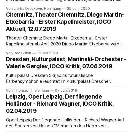
Herrmann Im Entwurf vom Juli 1870 findet sich im
Von Ljerka Oreskovic Herrmann
29 Jan. 2020
sogenannten Braunen Buch von Richard Wagner ein Entwurf
Chemnitz, Theater Chemnitz, Diego Martin-
für eine Beethoven-Schrift, in der dieser schreibt: „Die
Etxebarria - Erster Kapellmeister, IOCO
Wirkung des Schönen ist erst die Bedingung für den
Aktuell, 12.07.2019
Theater Chemnitz Diego Martin-Etxebarria - Erster
Kapellmeister ab April 2020 Diego Martin-Etxebarria wird
neuer Erster Kapellmeister an den Städtischen Theatern
Von Redaktion
12 Juli 2019
Chemnitz. Er tritt sein Engagement am 1. April 2020 an und
Dresden, Kulturpalast, Mariinski-Orchester -
wird als erste Neuproduktion Mozarts Die Entführung aus
Valerie Gergiev, IOCO Kritik, 07.06.2019
dem Serail (Premiere am 8. Mai 2020) dirigieren. Seinen
Einstand
Kulturpalast Dresden Skrjabins futuristische
Farbensymphonie leuchtet im Kulturpalast Dresdner
Musikfestspiele 2019 von Thomas Thielemann In der
Von Thomas Thielemann
07 Juni 2019
klassisch orientierten Musikwelt gilt der russische
Leipzig, Oper Leipzig, Der fliegende
Komponist Alexander Skrjabin (1871-1915) für viele als ein
Holländer - Richard Wagner, IOCO Kritik,
Verrückter, als ein Egomane mit allerlei mystischen
02.04.2019
Vorstellungen. Wer sich aber näher mit ihm beschäftigt,
erkennt ihn als genialen
Oper Leipzig Der fliegende Holländer - Richard Wagner Auf
den Spuren von Heines "Memoiren des Herrn von
Schnabelewopski" von Thomas Thielemann Einer Vielzahl