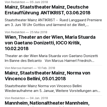
Von Redaktion
05 Juni 2018
langjährigen Stardirigenten James Levine (*1943). James
Mainz, Staatstheater Mainz, Deutsche
Levine war über vierzig Jahre, von 1976 bis 2016, Music
Erstaufführung ANTIKRIST, 03.06.2018
Director der Met. Die folgende Pressemitteilung der Met
begründet diese Entscheidung mit
Staatstheater Mainz ANTIKRIST - Rued Langgaard Premiere
am 3. Juni 18 Uhr Gottlos und lärmend ist die Welt,
materielle und egoistische Motive leiten die Menschen.
Von Redaktion
25 Mai 2018
Angesichts dieses Zustands treffen Gott und Luzifer eine
Wien, Theater an der Wien, Maria Stuarda
Entscheidung: Der Antichrist soll aus der Tiefe
von Gaetano Donizetti, IOCO Kritik,
heraufsteigen und für eine Weile in der Welt wirken. Er
10.02.2018
erscheint
Theater an der Wien Maria Stuarda von Gaetano Donizetti
Im Banne des Belcanto Von Marcus Haimerl Friedrich
Schillers im Jahr 1800 uraufgeführtes Drama Maria Stuart
Von Marcus Haimerl
10 Feb. 2018
diente als Vorlage für Gaetano Donizettis Oper Maria
Mainz, Staatstheater Mainz, Norma von
Stuarda. Wie schon die Vorlage hält sich die Oper nicht an
Vincenco Bellini, 05.01.2018
die historischen Gegebenheiten. Sind sich die
Staatstheater Mainz Norma von Vincenco Bellini
Wiederaufnahme am 5. Januar, Weitere Vorstellungen am
16.1.; 4.3.; 31.3.2018 Nach der Premiere 1831 an der
Von Redaktion
04 Jan. 2018
Mailänder Scala trat Vincenzo Bellinis Norma einen wahren
Mannheim, Nationaltheater Mannheim,
Siegeszug durch die italienischen und auch anderen