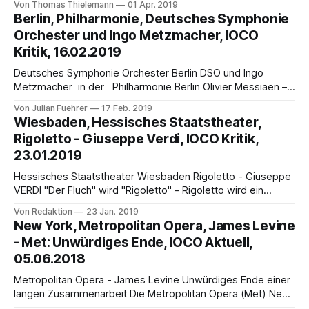
Von Thomas Thielemann
01 Apr. 2019
der Leipziger Opernfreunde dürfte noch das Debakel der
Berlin, Philharmonie, Deutsches Symphonie
Holländer- Inszenierung im Jahre 2008 des damals 29-
Orchester und Ingo Metzmacher, IOCO
jährigen Michael von zur Mühlen im Gedächtnis sein. Nach
Kritik, 16.02.2019
den
Deutsches Symphonie Orchester Berlin DSO und Ingo
Metzmacher in der Philharmonie Berlin Olivier Messiaen –
Dmitri Schostakowitsch von Julian Führer Ingo Metzmacher
Von Julian Fuehrer
17 Feb. 2019
war von 2007 bis 2010 Chefdirigent des Deutschen
Wiesbaden, Hessisches Staatstheater,
Symphonie-Orchesters Berlin und ist nun für ein
Rigoletto - Giuseppe Verdi, IOCO Kritik,
anspruchsvolles Programm an seine alte Wirkungsstätte
23.01.2019
zurückgekehrt. In der gut besetzten Berliner Philharmonie
Hessisches Staatstheater Wiesbaden Rigoletto - Giuseppe
VERDI "Der Fluch" wird "Rigoletto" - Rigoletto wird ein
Welterfolg von Ingrid Freiberg Der Uraufführung von
Von Redaktion
23 Jan. 2019
Rigoletto, der legendären trilogia popolare 1851 am Teatro
New York, Metropolitan Opera, James Levine
La Fenice ging ein penibles Ringen mit der Zensur voraus;
- Met: Unwürdiges Ende, IOCO Aktuell,
war doch Victor Hugos Vorlage Le Roi s’
05.06.2018
Metropolitan Opera - James Levine Unwürdiges Ende einer
langen Zusammenarbeit Die Metropolitan Opera (Met) New
York, beendete jede Form der Zusammenarbeit mit ihrem