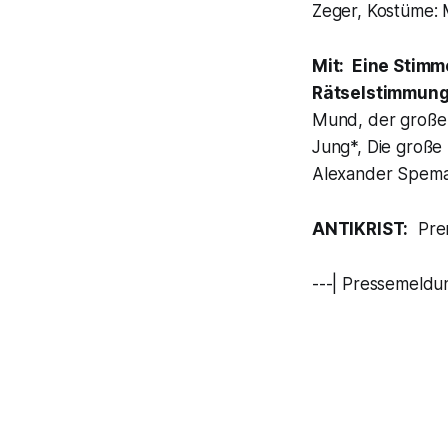
Zeger, Kostüme: M
Mit:
Eine Stimm
Rätselstimmun
Mund, der große 
Jung*, Die große 
Alexander Spema
ANTIKRIST:
Prem
---| Pressemeldun