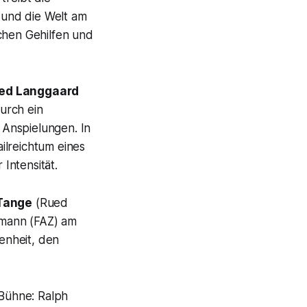
n und die Welt am
chen Gehilfen und
ed Langgaard
urch ein
d Anspielungen. In
ilreichtum eines
 Intensität.
Tange
(Rued
chmann (FAZ) am
enheit, den
Bühne: Ralph