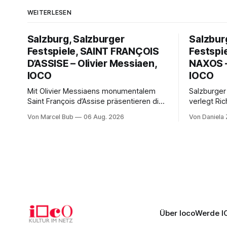
WEITERLESEN
Salzburg, Salzburger
Salzbur
Festspiele, SAINT FRANÇOIS
Festspi
D’ASSISE – Olivier Messiaen,
NAXOS –
IOCO
IOCO
Mit Olivier Messiaens monumentalem
Salzburger
Saint François d’Assise präsentieren die
verlegt Ric
Salzburger Festspiele einen
Naxos auf 
Von Marcel Bub
06 Aug. 2026
Von Daniela
außergewöhnlichen Opernabend.
Science-Fi
Romeo Castellucci gelingt eine
Musikalisc
bildgewaltige Inszenierung, Maxime
mit starke
Pascal entfaltet die komplexe Partitur
Philharmoni
eindrucksvoll, Philippe Sly berührt als
zweite Akt
Franziskus.
Erwartunge
Über Ioco
Werde I