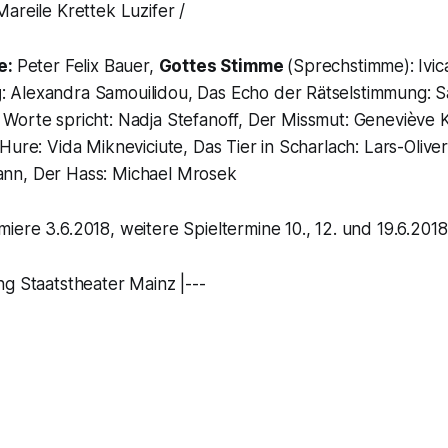
areile Krettek Luzifer /
e:
Peter Felix Bauer,
Gottes Stimme
(Sprechstimme): Ivi
g
: Alexandra Samouilidou, Das Echo der Rätselstimmung: 
Worte spricht: Nadja Stefanoff, Der Missmut: Geneviève 
Hure: Vida Mikneviciute, Das Tier in Scharlach: Lars-Olive
nn, Der Hass: Michael Mrosek
iere 3.6.2018,
weitere Spieltermine 10., 12. und 19.6.2018
g Staatstheater Mainz |---