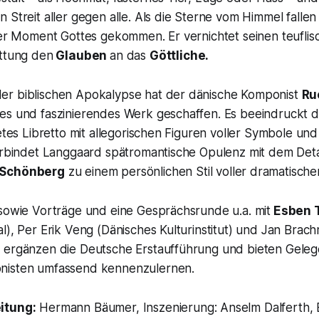
 Streit aller gegen alle. Als die Sterne vom Himmel falle
der Moment Gottes gekommen. Er vernichtet seinen teuflis
ettung den
Glauben
an das
Göttliche.
r biblischen Apokalypse hat der dänische Komponist
Ru
es und faszinierendes Werk geschaffen. Es beeindruckt d
tetes Libretto mit allegorischen Figuren voller Symbole un
verbindet Langgaard spätromantische Opulenz mit dem Deta
Schönberg
zu einem persönlichen Stil voller dramatischer
 sowie Vorträge und eine Gesprächsrunde u.a. mit
Esben 
l), Per Erik Veng (Dänisches Kulturinstitut) und Jan Bra
 ergänzen die Deutsche Erstaufführung und bieten Geleg
nisten umfassend kennenzulernen.
itung:
Hermann Bäumer, Inszenierung: Anselm Dalferth, 