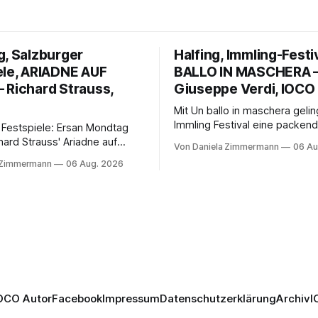
g, Salzburger
Halfing, Immling-Festi
ele, ARIADNE AUF
BALLO IN MASCHERA 
 Richard Strauss,
Giuseppe Verdi, IOCO
Mit Un ballo in maschera geli
Immling Festival eine packend
 Festspiele: Ersan Mondtag
Inszenierung zwischen Traum
hard Strauss' Ariadne auf
Von Daniela Zimmermann
06 Au
Wirklichkeit. Verena von Ker
den Mars und verbindet
 Zimmermann
06 Aug. 2026
verbindet psychologische Tie
ction mit Opernklassik.
starken Bildern, getragen vo
h überzeugt die Aufführung
spielfreudigen Ensemble und 
n Solisten und den Wiener
musikalisch überzeugenden
kern, szenisch bleibt der
Gesamtleistung.
 jedoch hinter den
n zurück.
OCO Autor
Facebook
Impressum
Datenschutzerklärung
Archiv
I