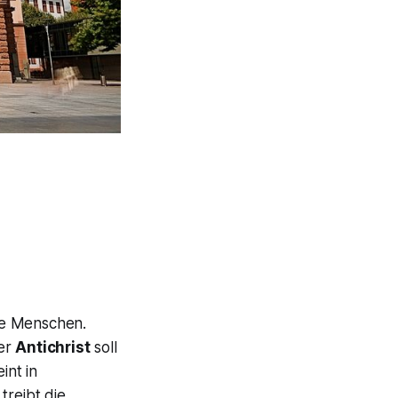
die Menschen.
Der
Antichrist
soll
int in
treibt die