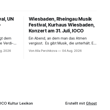
val, UN
Wiesbaden, Rheingau Musik
–
Festival, Kurhaus Wiesbaden,
Konzert am 31. Juli, IOCO
ngt dem
Ein Abend, an dem man das Atmen
e Verdi-
vergisst. Es gibt Musik, die unterhält. Es
 und
gibt Musik, die begeistert. Und es gibt
g. 2026
Von Alla Perchikova
04 Aug. 2026
ssenbrock
Musik, nach der man minutenlang kein
fe mit
Wort sagen kann. Genau so war der
n einem
Abend im Kurhaus Wiesbaden, an dem
einer
Johannes Brahms’ Erstes Klavierkonzert
d-Moll op. 15 mit Daniil
OCO Kultur Lexikon
Erstellt mit
Ghost