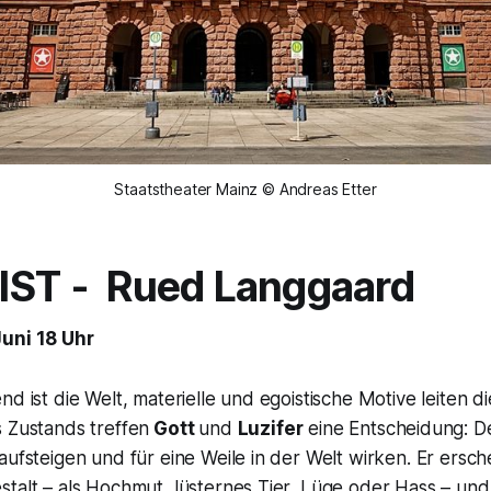
Staatstheater Mainz © Andreas Etter
IST
- Rued Langgaard
Juni 18 Uhr
nd ist die Welt, materielle und egoistische Motive leiten 
s Zustands treffen
Gott
und
Luzifer
eine Entscheidung: 
aufsteigen und für eine Weile in der Welt wirken. Er ersche
talt – als Hochmut, lüsternes Tier, Lüge oder Hass – und 