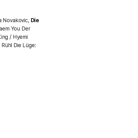
ca Novakovic,
Die
Saem You Der
King / Hyemi
r Rühl Die Lüge: