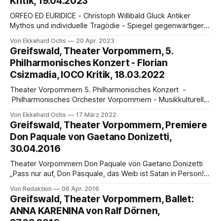
Kritik, 19.04.2023
Greifswalds Konzert- und Theaterfreunden. Für das seit
einem Jahr
ORFEO ED EURIDICE - Christoph Willibald Gluck Antiker
Mythos und individuelle Tragödie - Spiegel gegenwärtiger
sozialer Entfremdung? von Ekkehard Ochs Opern- und
Von Ekkehard Ochs
20 Apr. 2023
Konzertfreunden des Theater Greifswald stehen harte
Greifswald, Theater Vorpommern, 5.
Zeiten bevor. Ihr Großes Haus, ein 1915 fertiggestellter
Philharmonisches Konzert - Florian
großer Gebäudekomplex von Theater (seinerzeit 750
Csizmadia, IOCO Kritik, 18.03.2022
Plätze) und Stadthalle mit zwei Veranstaltungssälen
(seinerzeit rund 1000 Plätze)
Theater Vorpommern 5. Philharmonisches Konzert -
Philharmonisches Orchester Vorpommern - Musikkultureller
Neustart in Mecklenburg-Vorpommern - von Ekkehard Ochs
Von Ekkehard Ochs
17 März 2022
Die Musen kehren zurück! Und auch der Musik kann man
Greifswald, Theater Vorpommern, Premiere
nun erneut dort begegnen, wo sie zu lange schon fehlte: in
Don Paquale von Gaetano Donizetti,
den Theatern und Konzertsälen. Auch in Mecklenburg-
30.04.2016
Vorpommern, wo eine vorauseilend rigide Corona-
Theater Vorpommern Don Paquale von Gaetano Donizetti
„Pass nur auf, Don Pasquale, das Weib ist Satan in Person!“
Libretto von GiovanniDomenico Ruffini und Gaetano
Von Redaktion
06 Apr. 2016
Donizetti nach Angelo Anelli Premiere: 30.4.2016
Greifswald, Theater Vorpommern, Ballet:
Greifswald, weitere Vorstellungen: 4.5.2016 Greiswald,
ANNA KARENINA von Ralf Dörnen,
21.5.2016 Stralsund, 4.6.2016 Stralsund, 10.6.2016