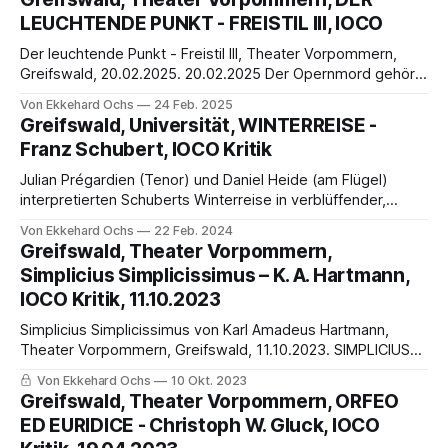
Bertolt Brechts (Text) und Kurt Weills (Musik) kultischem
LEUCHTENDE PUNKT - FREISTIL III, IOCO
Musiktheaterstück „Dreigroschenoper“! Aber das war es
Der leuchtende Punkt - Freistil III, Theater Vorpommern,
Greifswald, 20.02.2025. 20.02.2025 Der Opernmord gehört
verboten! Oder doch nicht? Am Theater Vorpommern wird
Von Ekkehard Ochs
24 Feb. 2025
das schon mal musiktheatralisch diskutiert „Am Anfang war
Greifswald, Universität, WINTERREISE -
die Freiheit – eine überraschend ungewohnte Freiheit,
Franz Schubert, IOCO Kritik
nahezu grenzenlos gestalten zu dürfen, gepaart mit dem
inneren Drang, gestalten
Julian Prégardien (Tenor) und Daniel Heide (am Flügel)
interpretierten Schuberts Winterreise in verblüffender,
atemlos machender Realistik und gestalterisch erregender
Von Ekkehard Ochs
22 Feb. 2024
Prägnanz
Greifswald, Theater Vorpommern,
Simplicius Simplicissimus – K. A. Hartmann,
IOCO Kritik, 11.10.2023
Simplicius Simplicissimus von Karl Amadeus Hartmann,
Theater Vorpommern, Greifswald, 11.10.2023. SIMPLICIUS
SIMPLICISSIMUS – Kammeroper – Karl Amadeus Hartmann –
Von Ekkehard Ochs
10 Okt. 2023
H. J. Chr. Grimmelshausen „Dieser Ton ist antifaschistisch
Greifswald, Theater Vorpommern, ORFEO
und humanitär, auch humanistisch und weltoffen“ – Hans
ED EURIDICE - Christoph W. Gluck, IOCO
Werner Henze von Ekkehard Ochs Großes Aufatmen bei