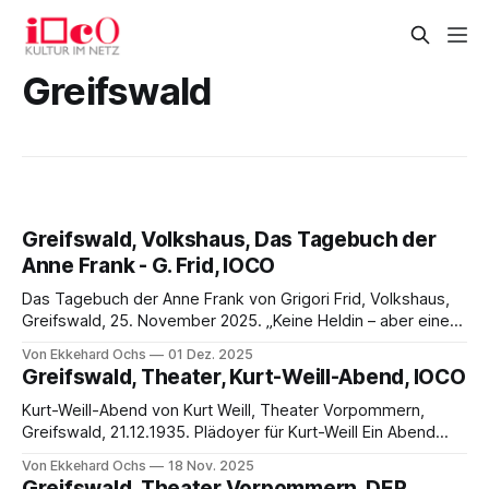
Greifswald
Greifswald, Volkshaus, Das Tagebuch der
Anne Frank - G. Frid, IOCO
Das Tagebuch der Anne Frank von Grigori Frid, Volkshaus,
Greifswald, 25. November 2025. „Keine Heldin – aber eine
geistige Siegerin“ Aus der Not eine Tugend zu machen –
Von Ekkehard Ochs
01 Dez. 2025
das hat man am Theater Vorpommern gelernt. Geht es
Greifswald, Theater, Kurt-Weill-Abend, IOCO
doch darum, für das seit drei Jahren geschlossene und
noch auf diverse Jahre geschlossen bleibende
Kurt-Weill-Abend von Kurt Weill, Theater Vorpommern,
Greifswald, 21.12.1935. Plädoyer für Kurt-Weill Ein Abend
des Theaters Vorpommern Wer kennt sie nicht, die Moritat
Von Ekkehard Ochs
18 Nov. 2025
eines Macki Messer oder das Lied der Seeräuberjenny aus
Greifswald, Theater Vorpommern, DER