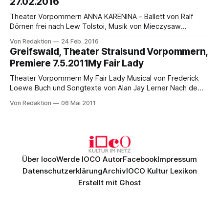
27.02.2016
Theater Vorpommern ANNA KARENINA - Ballett von Ralf
Dörnen frei nach Lew Tolstoi, Musik von Mieczysaw
Weinberg Wiederaufnahme 27.02.2016 19:30 Uhr,
Von Redaktion
24 Feb. 2016
Greifswald, weitere Vorstellungen:, 05.03.2016 19:30 Uhr
Greifswald, Theater Stralsund Vorpommern,
Großes Haus, Greifswald, 25.03.2016 19:30 Uhr Großes
Premiere 7.5.2011My Fair Lady
Haus, Stralsund, 29.04.2016 19:30 Uhr
Theater Vorpommern My Fair Lady Musical von Frederick
Loewe Buch und Songtexte von Alan Jay Lerner Nach dem
Schauspiel "Pygmalion" von George Bernard Shaw und dem
Von Redaktion
06 Mai 2011
Film von Gabriel Pascal Musikalische Leitung: Egbert Funk
Inszenierung: Georg Blüml Bühne und Kostüme: Katrin
Kammann Choreographie: Sabrina Sadowska Chöre:
Thomas Riefle
Über Ioco
Werde IOCO Autor
Facebook
Impressum
Datenschutzerklärung
Archiv
IOCO Kultur Lexikon
Erstellt mit
Ghost