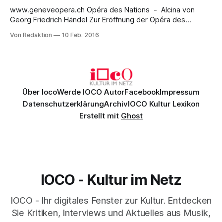
www.geneveopera.ch Opéra des Nations - Alcina von
Georg Friedrich Händel Zur Eröffnung der Opéra des
Nations, die dem Grand Théâtre de Genève während der
Von Redaktion
10 Feb. 2016
zweieinhalbjährigen Renovierungsarbeiten im
angestammten Haus an der Place de Neuve als
Ausweichspielstätte dient, präsentiert das Genfer
Opernhaus eine Neuproduktion von Georg Friedrich Händels
Alcina. Die
Über Ioco
Werde IOCO Autor
Facebook
Impressum
Datenschutzerklärung
Archiv
IOCO Kultur Lexikon
Erstellt mit
Ghost
IOCO - Kultur im Netz
IOCO - Ihr digitales Fenster zur Kultur. Entdecken
Sie Kritiken, Interviews und Aktuelles aus Musik,