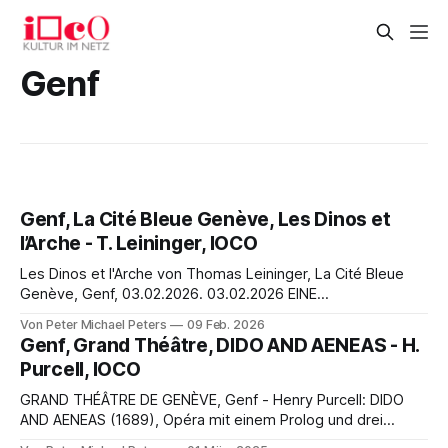
Genf
Genf, La Cité Bleue Genève, Les Dinos et
l’Arche - T. Leininger, IOCO
Les Dinos et l'Arche von Thomas Leininger, La Cité Bleue
Genève, Genf, 03.02.2026. 03.02.2026 EINE
DARWINISTISCHE OPER & EINE DYSTOPISCHE FABEL… Sur
Von Peter Michael Peters
09 Feb. 2026
la vague qui bouillonne, En haut, en bas je vogue. Comme
Genf, Grand Théâtre, DIDO AND AENEAS - H.
un dauphin je tourbillonne Venez roulis, opaques abîmes
Purcell, IOCO
Dans le néant
GRAND THÉÂTRE DE GENÈVE, Genf - Henry Purcell: DIDO
AND AENEAS (1689), Opéra mit einem Prolog und drei
Akten. Libretto von Nahum Tate nach seiner Tragödie. -