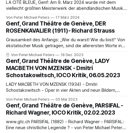
LA CITÉ BLEUE, Genf: Am 9. März 2024 wurde mit dem
vielleicht größten Meisterwerk der abendländischen Musik-
Geschichte: L’Orfeo von Claudio Monteverdi (1567-1643)
Von Peter Michael Peters
17 März 2024
und mit dem einmaligen Libretto von Alessandro Striggio
Genf, Grand Théâtre de Genève, DER
(1540-1592) eröffnet.
ROSENKAVALIER (1911)- Richard Strauss
Grausamkeit des Anfangs: „Wie du warst! Wie du bist!“ Von
ekstatischer Musik getragen, sind die allerersten Worte in
der Oper, die allerersten Worte von Octavian, eine heftige
Von Peter Michael Peters
18 Dez. 2023
Hommage .....
Genf, Grand Théâtre de Genève, LADY
MACBETH VON MZENSK - Dmitri
Schostakowitsch, IOCO Kritik, 06.05.2023
LADY MACBETH VON MZENSK (1934) - Dmitri
Schostakowitsch - Oper in vier Akten und neun Bildern,
Libretto von Alexandre Preis und dem Komponisten, nach
Von Peter Michael Peters
05 Mai 2023
einer Nouvelle von Nikolai Leskow - von Peter Michael
Genf, Grand Théâtre de Genève, PARSIFAL -
Peters AM ENDE NUR DAS AUSGEBRANNTE LEBEN… * Ihr
Richard Wagner, IOCO Kritik, 02.02.2023
Männer habt eine sehr hohe * Meinung von euch selbst! * Ihr
denkt, dass
www.gtc.ch PARSIFAL (1882) - Richard Wagner - PARSIFAL:
Eine neue christliche Legende ? - von Peter Michael Peters