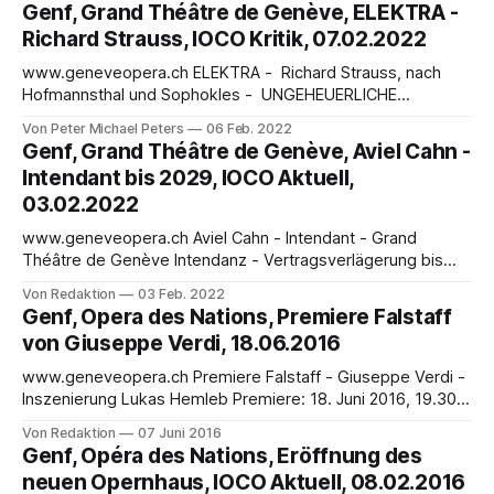
MÄRCHEN… - Unter den größten noch lebenden
Genf, Grand Théâtre de Genève, ELEKTRA -
Komponisten brauchen wir den Ungarn Peter Eötvös
Richard Strauss, IOCO Kritik, 07.02.2022
(*1944) nicht mehr vorzustellen, der bereits mehr als einem
Dutzend Opern kreiert hat. Tri Sestri,
www.geneveopera.ch ELEKTRA - Richard Strauss, nach
Hofmannsthal und Sophokles - UNGEHEUERLICHE
(MENSCHLICHE) SCHEUSSLICHKEITEN… - von Peter
Von Peter Michael Peters
06 Feb. 2022
Michael Peters Als er sich der Dramatisierung seiner Elektra
Genf, Grand Théâtre de Genève, Aviel Cahn -
(1903) näherte, war Hugo von Hofmannsthal (1874-1929)
Intendant bis 2029, IOCO Aktuell,
entschlossen, mit der goetheschen Tradition der
03.02.2022
Humanisierung der Antike zu brechen: „Ich dachte an einen
Stil, der das
www.geneveopera.ch Aviel Cahn - Intendant - Grand
Théâtre de Genève Intendanz - Vertragsverlägerung bis
2029 Theaterkunst besitzt in Genf eine lange Tradition:
Von Redaktion
03 Feb. 2022
1783 wurde dort das Théâtre de Neuve eröffnet. 1879
Genf, Opera des Nations, Premiere Falstaff
wurde das heutige Grand Théatre de Genève – auch Oper
von Giuseppe Verdi, 18.06.2016
Genf eröffnet, welches mit 1.488 Plätzen das größte
Theater der
www.geneveopera.ch Premiere Falstaff - Giuseppe Verdi -
Inszenierung Lukas Hemleb Premiere: 18. Juni 2016, 19.30
Uhr, Weitere Aufführungen: 20., 22., 24., 26., 28. und 30.
Von Redaktion
07 Juni 2016
Juni 2016 Mit einer Neuproduktion von Verdis letzter Oper
Genf, Opéra des Nations, Eröffnung des
Falstaff, mit der er gegen Ende seines Lebens zum Humor
neuen Opernhaus, IOCO Aktuell, 08.02.2016
und zur Leichtigkeit zurückgefunden hat,