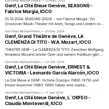
Von Peter Michael Peters
01 März 2025
Brutus of Alba, or the Enchanted Lovers nach dem IV. Buch
Genf, La Cité Bleue Genève, SEASONS -
der Eneide von Virgil.
Fabrice Murgia, IOCO
25.10.2024: SEASONS (2024) - von Fabrice Murgia : Ein
Crossover-Musik-Theater mit Arien, Songs und Liedern von
Ramon Ayala bis Georg Friedrich Händel mit einem Text von
Von Peter Michael Peters
01 Nov. 2024
Fabrice Murgia. Arrangements und musikalische Leitung
Genf, Grand Théâtre de Genève, LA
Quito Gato.
CLEMENZA DI TITO - W.A. Mozart, IOCO
THEATER GENF- La CLEMENZA DI TITO: Zwischen Wolfgang
Amadeus Mozarts letzter Oper und seinem Publikum gibt es
so viele Missverständnisse! Erstens war es eine verärgerte
Von Peter Michael Peters
27 Okt. 2024
Hoheit, die Kaiserin Maria Louisa , die das Pech hatte, am
Genf, La Cité Bleue Genève, ERNEST &
Tag der Premiere von La Clemenza di Tito
VICTORIA - Leonardo García Alarcón, IOCO
La Cité Bleue in GENF: Victoria Ocampo (1890-1979) und
Ernest Ansermet (1883-1969) haben eine starke
Verbindung aufgebaut, die nicht nur zwei geografisch weit
Von Peter Michael Peters
11 Juni 2024
entfernte Orte, nämlich Buenos Aires und Genf vereinte,
Genf, La Cité bleue Genève, L`ORFEO -
sondern es auch ermöglichte .....
Claudio Monteverdi, IOCO