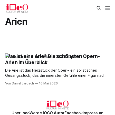
Arien
Was ist eine Arie? Die schönsten Opern-
Arien im Überblick
Die Arie ist das Herzstück der Oper – ein solistisches
Gesangsstück, das die innersten Gefühle einer Figur nach
außen trägt. Ob triumphaler Siegesgesang oder
Von Daniel Jarosch
16 Mai 2026
verzweifeltes Liebesleid: In der Arie verdichtet sich das
Drama auf wenige Minuten höchster musikalischer
Ausdruckskraft. Doch was ist eine Arie genau, welche Arten
gibt es, und welche
Über Ioco
Werde IOCO Autor
Facebook
Impressum