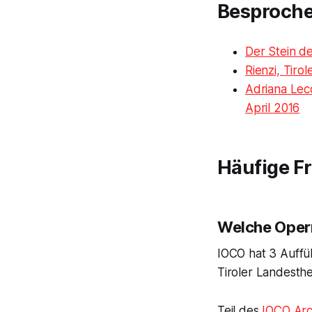
Besproch
Der Stein d
Rienzi, Tiro
Adriana Lec
April 2016
Häufige F
Welche Opern
IOCO hat 3 Auffüh
Tiroler Landesth
Teil des
IOCO Arc