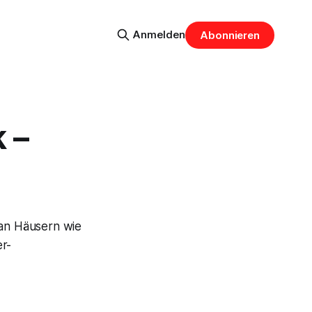
Anmelden
Abonnieren
 –
an Häusern wie
er-