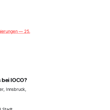
nierungen — 25.
s bei IOCO?
er, Innsbruck,
 Stadt.