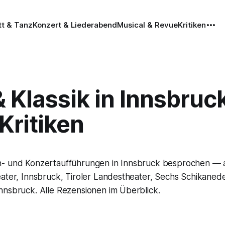
tt & Tanz
Konzert & Liederabend
Musical & Revue
Kritiken
 Klassik in Innsbruck
Kritiken
n- und Konzertaufführungen in Innsbruck besprochen — 
eater, Innsbruck, Tiroler Landestheater, Sechs Schikaned
nnsbruck. Alle Rezensionen im Überblick.