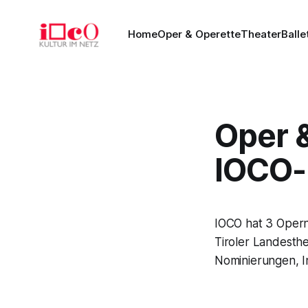
Home
Oper & Operette
Theater
Balle
Oper &
IOCO-
IOCO hat 3 Oper
Tiroler Landesth
Nominierungen, I