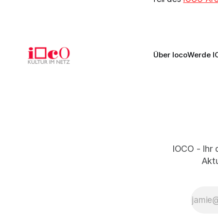
Über Ioco
Werde I
IOCO - Ihr 
Aktu