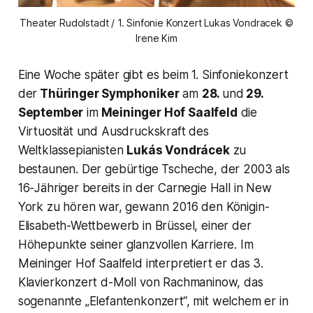
Theater Rudolstadt / 1. Sinfonie Konzert Lukas Vondracek ©
Irene Kim
Eine Woche später gibt es beim 1. Sinfoniekonzert
der
Thüringer Symphoniker
am
28.
und
29.
September
im
Meininger Hof Saalfeld
die
Virtuosität und Ausdruckskraft des
Weltklassepianisten
Lukás Vondrácek
zu
bestaunen. Der gebürtige Tscheche, der 2003 als
16-Jähriger bereits in der Carnegie Hall in New
York zu hören war, gewann 2016 den Königin-
Elisabeth-Wettbewerb in Brüssel, einer der
Höhepunkte seiner glanzvollen Karriere. Im
Meininger Hof Saalfeld interpretiert er das 3.
Klavierkonzert d-Moll von Rachmaninow, das
sogenannte „Elefantenkonzert“, mit welchem er in