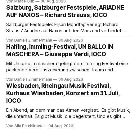
Von Marcel Bub
06 Aug. 2026
eine bildgewaltige Inszenierung, Maxime Pascal entfaltet
Salzburg, Salzburger Festspiele, ARIADNE
die komplexe Partitur eindrucksvoll, Philippe Sly berührt als
AUF NAXOS – Richard Strauss, IOCO
Franziskus.
Salzburger Festspiele: Ersan Mondtag verlegt Richard
Strauss' Ariadne auf Naxos auf den Mars und verbindet
Science-Fiction mit Opernklassik. Musikalisch überzeugt die
Von Daniela Zimmermann
06 Aug. 2026
Aufführung mit starken Solisten und den Wiener
Halfing, Immling-Festival, UN BALLO IN
Philharmonikern, szenisch bleibt der zweite Akt jedoch
MASCHERA – Giuseppe Verdi, IOCO
hinter den Erwartungen zurück.
Mit Un ballo in maschera gelingt dem Immling Festival eine
packende Verdi-Inszenierung zwischen Traum und
Wirklichkeit. Verena von Kerssenbrock verbindet
Von Daniela Zimmermann
06 Aug. 2026
psychologische Tiefe mit starken Bildern, getragen von
Wiesbaden, Rheingau Musik Festival,
einem spielfreudigen Ensemble und einer musikalisch
Kurhaus Wiesbaden, Konzert am 31. Juli,
überzeugenden Gesamtleistung.
IOCO
Ein Abend, an dem man das Atmen vergisst. Es gibt Musik,
die unterhält. Es gibt Musik, die begeistert. Und es gibt
Musik, nach der man minutenlang kein Wort sagen kann.
Von Alla Perchikova
04 Aug. 2026
Genau so war der Abend im Kurhaus Wiesbaden, an dem
Johannes Brahms’ Erstes Klavierkonzert d-Moll op. 15 mit