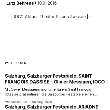
Lutz Behrens /
10.01.2016
---| IOCO Aktuell Theater Plauen Zwickau |---
WEITERLESEN
Salzburg, Salzburger Festspiele, SAINT
FRANÇOIS D’ASSISE – Olivier Messiaen, IOCO
Mit Olivier Messiaens monumentalem Saint François
d’Assise präsentieren die Salzburger Festspiele einen
außergewöhnlichen Opernabend. Romeo Castellucci gelingt
Von Marcel Bub
06 Aug. 2026
eine bildgewaltige Inszenierung, Maxime Pascal entfaltet
Salzburg, Salzburger Festspiele, ARIADNE
die komplexe Partitur eindrucksvoll, Philippe Sly berührt als