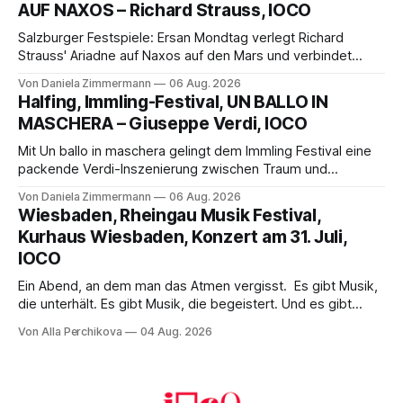
AUF NAXOS – Richard Strauss, IOCO
Franziskus.
Salzburger Festspiele: Ersan Mondtag verlegt Richard
Strauss' Ariadne auf Naxos auf den Mars und verbindet
Science-Fiction mit Opernklassik. Musikalisch überzeugt die
Von Daniela Zimmermann
06 Aug. 2026
Aufführung mit starken Solisten und den Wiener
Halfing, Immling-Festival, UN BALLO IN
Philharmonikern, szenisch bleibt der zweite Akt jedoch
MASCHERA – Giuseppe Verdi, IOCO
hinter den Erwartungen zurück.
Mit Un ballo in maschera gelingt dem Immling Festival eine
packende Verdi-Inszenierung zwischen Traum und
Wirklichkeit. Verena von Kerssenbrock verbindet
Von Daniela Zimmermann
06 Aug. 2026
psychologische Tiefe mit starken Bildern, getragen von
Wiesbaden, Rheingau Musik Festival,
einem spielfreudigen Ensemble und einer musikalisch
Kurhaus Wiesbaden, Konzert am 31. Juli,
überzeugenden Gesamtleistung.
IOCO
Ein Abend, an dem man das Atmen vergisst. Es gibt Musik,
die unterhält. Es gibt Musik, die begeistert. Und es gibt
Musik, nach der man minutenlang kein Wort sagen kann.
Von Alla Perchikova
04 Aug. 2026
Genau so war der Abend im Kurhaus Wiesbaden, an dem
Johannes Brahms’ Erstes Klavierkonzert d-Moll op. 15 mit
Daniil