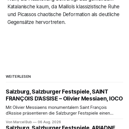
Katalanische kaum, da Maillols klassizistische Ruhe
und Picassos chaotische Deformation als deutliche
Gegensätze hervortreten.
WEITERLESEN
Salzburg, Salzburger Festspiele, SAINT
FRANÇOIS D’ASSISE – Olivier Messiaen, IOCO
Mit Olivier Messiaens monumentalem Saint François
d’Assise präsentieren die Salzburger Festspiele einen
außergewöhnlichen Opernabend. Romeo Castellucci gelingt
Von Marcel Bub
06 Aug. 2026
eine bildgewaltige Inszenierung, Maxime Pascal entfaltet
Salzburg, Salzburger Festspiele, ARIADNE