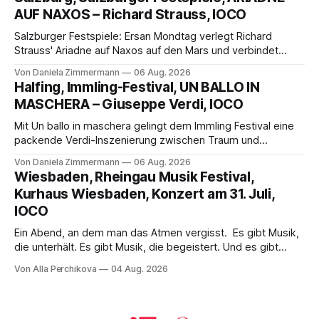
die komplexe Partitur eindrucksvoll, Philippe Sly berührt als
AUF NAXOS – Richard Strauss, IOCO
Franziskus.
Salzburger Festspiele: Ersan Mondtag verlegt Richard
Strauss' Ariadne auf Naxos auf den Mars und verbindet
Science-Fiction mit Opernklassik. Musikalisch überzeugt die
Von Daniela Zimmermann
06 Aug. 2026
Aufführung mit starken Solisten und den Wiener
Halfing, Immling-Festival, UN BALLO IN
Philharmonikern, szenisch bleibt der zweite Akt jedoch
MASCHERA – Giuseppe Verdi, IOCO
hinter den Erwartungen zurück.
Mit Un ballo in maschera gelingt dem Immling Festival eine
packende Verdi-Inszenierung zwischen Traum und
Wirklichkeit. Verena von Kerssenbrock verbindet
Von Daniela Zimmermann
06 Aug. 2026
psychologische Tiefe mit starken Bildern, getragen von
Wiesbaden, Rheingau Musik Festival,
einem spielfreudigen Ensemble und einer musikalisch
Kurhaus Wiesbaden, Konzert am 31. Juli,
überzeugenden Gesamtleistung.
IOCO
Ein Abend, an dem man das Atmen vergisst. Es gibt Musik,
die unterhält. Es gibt Musik, die begeistert. Und es gibt
Musik, nach der man minutenlang kein Wort sagen kann.
Von Alla Perchikova
04 Aug. 2026
Genau so war der Abend im Kurhaus Wiesbaden, an dem
Johannes Brahms’ Erstes Klavierkonzert d-Moll op. 15 mit
Daniil