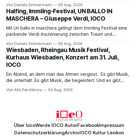
Science-Fiction mit Opernklassik. Musikalisch überzeugt die
Von Daniela Zimmermann
06 Aug. 2026
Aufführung mit starken Solisten und den Wiener
Halfing, Immling-Festival, UN BALLO IN
Philharmonikern, szenisch bleibt der zweite Akt jedoch
MASCHERA – Giuseppe Verdi, IOCO
hinter den Erwartungen zurück.
Mit Un ballo in maschera gelingt dem Immling Festival eine
packende Verdi-Inszenierung zwischen Traum und
Wirklichkeit. Verena von Kerssenbrock verbindet
Von Daniela Zimmermann
06 Aug. 2026
psychologische Tiefe mit starken Bildern, getragen von
Wiesbaden, Rheingau Musik Festival,
einem spielfreudigen Ensemble und einer musikalisch
Kurhaus Wiesbaden, Konzert am 31. Juli,
überzeugenden Gesamtleistung.
IOCO
Ein Abend, an dem man das Atmen vergisst. Es gibt Musik,
die unterhält. Es gibt Musik, die begeistert. Und es gibt
Musik, nach der man minutenlang kein Wort sagen kann.
Von Alla Perchikova
04 Aug. 2026
Genau so war der Abend im Kurhaus Wiesbaden, an dem
Johannes Brahms’ Erstes Klavierkonzert d-Moll op. 15 mit
Daniil
Über Ioco
Werde IOCO Autor
Facebook
Impressum
Datenschutzerklärung
Archiv
IOCO Kultur Lexikon