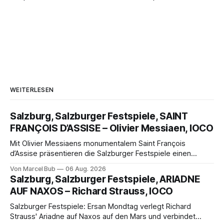
WEITERLESEN
Salzburg, Salzburger Festspiele, SAINT
FRANÇOIS D’ASSISE – Olivier Messiaen, IOCO
Mit Olivier Messiaens monumentalem Saint François
d’Assise präsentieren die Salzburger Festspiele einen
außergewöhnlichen Opernabend. Romeo Castellucci gelingt
Von Marcel Bub
06 Aug. 2026
eine bildgewaltige Inszenierung, Maxime Pascal entfaltet
Salzburg, Salzburger Festspiele, ARIADNE
die komplexe Partitur eindrucksvoll, Philippe Sly berührt als
AUF NAXOS – Richard Strauss, IOCO
Franziskus.
Salzburger Festspiele: Ersan Mondtag verlegt Richard
Strauss' Ariadne auf Naxos auf den Mars und verbindet