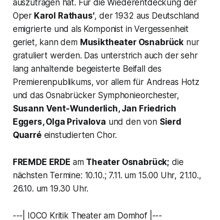
auszutragen hat. Für die Wiederentdeckung der
Oper
Karol Rathaus'
, der 1932 aus Deutschland
emigrierte und als Komponist in Vergessenheit
geriet, kann dem
Musiktheater Osnabrück
nur
gratuliert werden. Das unterstrich auch der sehr
lang anhaltende begeisterte Beifall des
Premierenpublikums, vor allem für Andreas Hotz
und das Osnabrücker Symphonieorchester,
Susann Vent-Wunderlich, Jan Friedrich
Eggers, Olga Privalova
und den von
Sierd
Quarré
einstudierten Chor.
FREMDE ERDE
am
Theater Osnabrück;
die
nächsten Termine: 10.10.; 7.11. um 15.00 Uhr, 21.10.,
26.10. um 19.30 Uhr.
---| IOCO Kritik Theater am Domhof |---