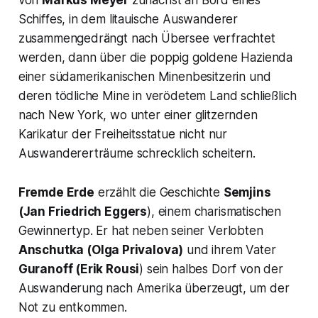
von
Markus Meyer
zunächst an Bord eines
Schiffes, in dem litauische Auswanderer
zusammengedrängt nach Übersee verfrachtet
werden, dann über die poppig goldene Hazienda
einer südamerikanischen Minenbesitzerin und
deren tödliche Mine in verödetem Land schließlich
nach New York, wo unter einer glitzernden
Karikatur der Freiheitsstatue nicht nur
Auswandererträume schrecklich scheitern.
Fremde Erde
erzählt die Geschichte
Semjins
(Jan Friedrich Eggers
), einem charismatischen
Gewinnertyp. Er hat neben seiner Verlobten
Anschutka
(Olga Privalova)
und ihrem Vater
Guranoff
(Erik Rousi
) sein halbes Dorf von der
Auswanderung nach Amerika überzeugt, um der
Not zu entkommen.