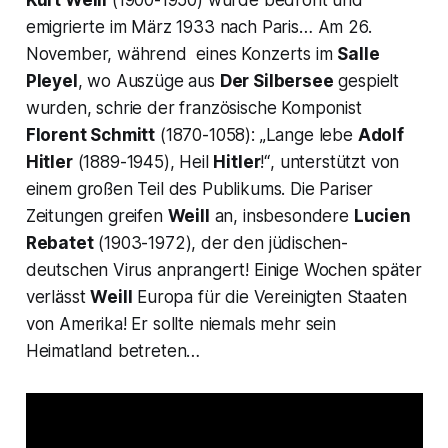
Kurt Weill
(1900-1950) wurde bedroht und
emigrierte im März 1933 nach Paris… Am 26.
November, während eines Konzerts im
Salle
Pleyel
, wo Auszüge aus
Der Silbersee
gespielt
wurden, schrie der französische Komponist
Florent Schmitt
(1870-1058):
„Lange lebe
Adolf
Hitler
(1889-1945),
Heil
Hitler
!“
, unterstützt von
einem großen Teil des Publikums. Die Pariser
Zeitungen greifen
Weill
an, insbesondere
Lucien
Rebatet
(1903-1972), der den jüdischen-
deutschen Virus anprangert! Einige Wochen später
verlässt
Weill
Europa für die Vereinigten Staaten
von Amerika! Er sollte niemals mehr sein
Heimatland betreten…