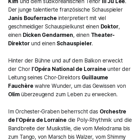
Kim
und dem südkoreanischen Tenor
Ill Ju Lee
.
Der junge talentierte französische Schauspieler
Janis Bouferrache
interpretiert mit viel
geschmeidiger Schauspielkunst einen
Doktor
,
einen
Dicken Gendarmen
, einen
Theater-
Direktor
und einen
Schauspieler
.
Hinter der Bühne und auf dem Balkon erweckt
der Chor
l’Opéra National de Lorraine
unter der
Leitung seines Chor-Direktors
Guillaume
Fauchère
wahre Wunder,
um das
Gewissen von
Olim
überzeugend zum Leben zu erwecken.
Im Orchester-Graben beherrscht das
Orchestre
de l’Opéra de Lorraine
die Poly-Rhythmik und die
Bandbreite der Musikstile, die vom Melodrama bis
zum Tango, von Marsch bis Walzer, vom Shimmy