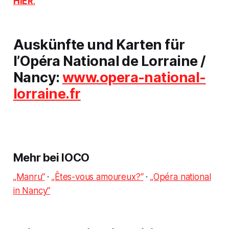
HIER
.
Auskünfte und Karten für
l’Opéra National de Lorraine
/
Nancy:
www.opera-national-
lorraine.fr
Mehr bei IOCO
„Manru“
·
„Êtes-vous amoureux?“
·
„Opéra national
in Nancy“