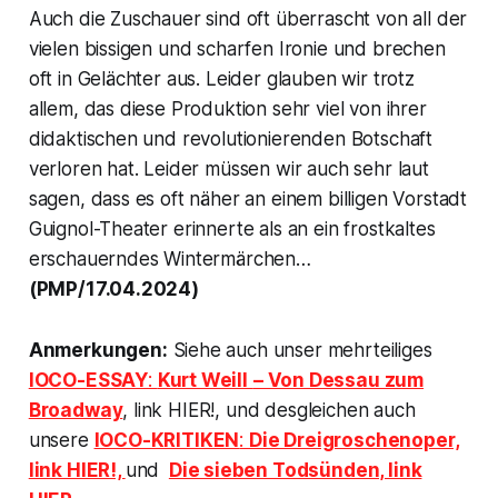
Auch die Zuschauer sind oft überrascht von all der
vielen bissigen und scharfen Ironie und brechen
oft in Gelächter aus. Leider glauben wir trotz
allem, das diese Produktion sehr viel von ihrer
didaktischen und revolutionierenden Botschaft
verloren hat. Leider müssen wir auch sehr laut
sagen, dass es oft näher an einem billigen Vorstadt
Guignol-Theater erinnerte als an ein frostkaltes
erschauerndes Wintermärchen…
(PMP/17.04.2024)
Anmerkungen:
Siehe auch unser mehrteiliges
IOCO-ESSAY
:
Kurt Weill
– Von Dessau zum
Broadway
, link HIER!, und desgleichen auch
unsere
IOCO-KRITIKEN
:
Die Dreigroschenoper,
link HIER!,
und
Die sieben Todsünden, link