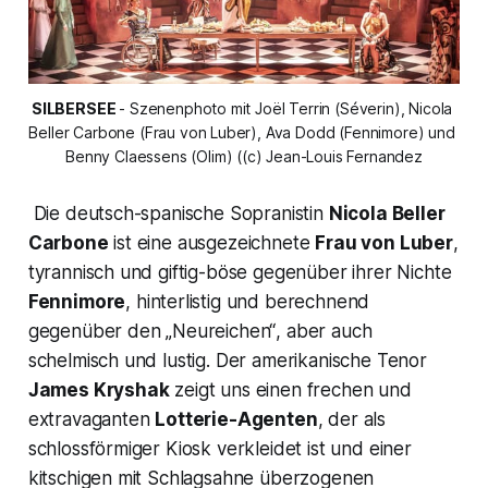
SILBERSEE 
- Szenenphoto mit Joël Terrin (Séverin), Nicola 
Beller Carbone (Frau von Luber), Ava Dodd (Fennimore) und 
Benny Claessens (Olim) ((c) Jean-Louis Fernandez
Die deutsch-spanische Sopranistin
Nicola Beller
Carbone
ist eine ausgezeichnete
Frau von Luber
,
tyrannisch und giftig-böse gegenüber ihrer Nichte
Fennimore
, hinterlistig und berechnend
gegenüber den
„Neureichen“
, aber auch
schelmisch und lustig. Der amerikanische Tenor
James Kryshak
zeigt uns einen frechen und
extravaganten
Lotterie-Agenten
, der als
schlossförmiger Kiosk verkleidet ist und einer
kitschigen mit Schlagsahne überzogenen