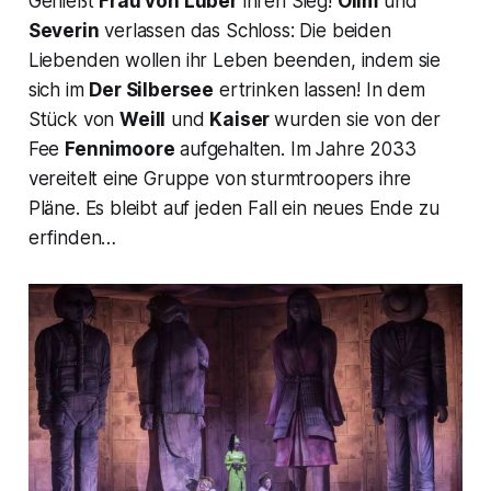
Genießt
Frau von Luber
ihren Sieg!
Olim
und
Severin
verlassen das Schloss: Die beiden
Liebenden wollen ihr Leben beenden, indem sie
sich im
Der Silbersee
ertrinken lassen! In dem
Stück von
Weill
und
Kaiser
wurden sie von der
Fee
Fennimoore
aufgehalten. Im Jahre 2033
vereitelt eine Gruppe von
sturmtroopers
ihre
Pläne. Es bleibt auf jeden Fall ein neues Ende zu
erfinden…