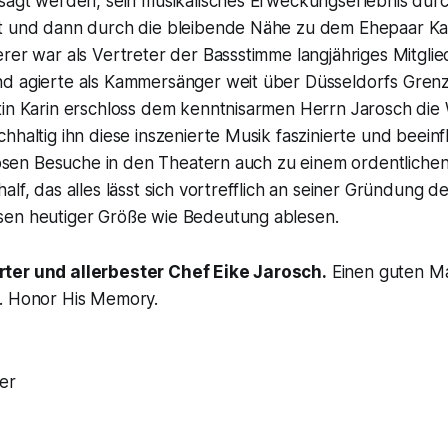
esagt werden, sein musikalisches Erweckungserlebnis durc
t und dann durch die bleibende Nähe zu dem Ehepaar Ka
rer war als Vertreter der Bassstimme langjähriges Mitgli
d agierte als Kammersänger weit über Düsseldorfs Grenz
tin Karin erschloss dem kenntnisarmen Herrn Jarosch di
hhaltig ihn diese inszenierte Musik faszinierte und beeinf
hllosen Besuche in den Theatern auch zu einem ordentlich
alf, das alles lässt sich vortrefflich an seiner Gründung d
en heutiger Größe wie Bedeutung ablesen.
ter und allerbester Chef Eike Jarosch.
Einen guten M
m begraben. Honor His M
er