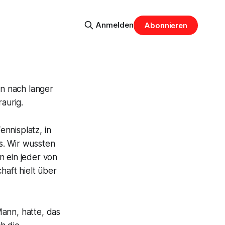
Anmelden
Abonnieren
hn nach langer
aurig.
nisplatz, in
s. Wir wussten
n ein jeder von
aft hielt über
Mann, hatte, das