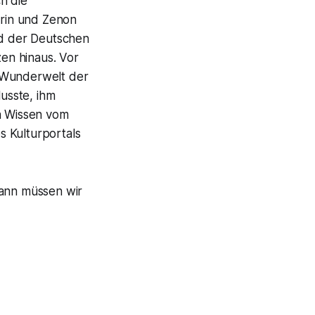
h die
rin und Zenon
ed der Deutschen
en hinaus. Vor
e Wunderwelt der
lusste, ihm
en Wissen vom
es Kulturportals
ann müssen wir
emory.