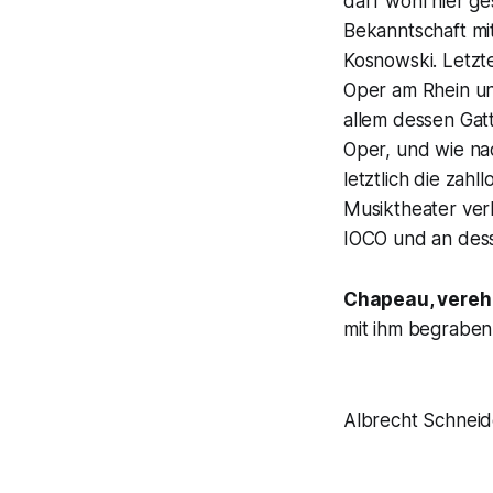
darf wohl hier g
Bekanntschaft mi
Kosnowski. Letzte
Oper am Rhein un
allem dessen Gat
Oper, und wie nac
letztlich die za
Musiktheater verh
IOCO und an dess
Chapeau, verehr
mit ih
Albrecht Schneid