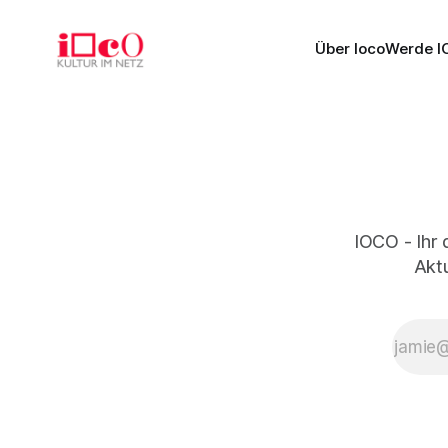
Über Ioco
Werde I
IOCO - Ihr 
Aktu