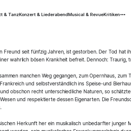
tt & Tanz
Konzert & Liederabend
Musical & Revue
Kritiken
n Freund seit fünfzig Jahren, ist gestorben. Der Tod hat i
iner wahrlich bösen Krankheit befreit. Dennoch: Traurig, tr
zusammen manchen Weg gegangen, zum Opernhaus, zum Ten
Frankreich und selbstverständlich ins Speise-und Bierhau
 und obschon recht unterschiedliche Naturen, so schätzte
Wesen und respektierte dessen Eigenarten. Die Freundsch
.
sischen Herkunft her ein musikalisch unbedarfter junger 