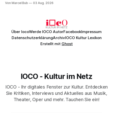
Christian Thielemann, Festspielorchester und ein
Von Marcel Bub
03 Aug. 2026
exzellentes Sängerensemble begeisterten. Die KI-geprägte
szenische Umsetzung blieb hingegen auch im
Schlussabend weitgehend ohne Aussagekraft.
Über Ioco
Werde IOCO Autor
Facebook
Impressum
Datenschutzerklärung
Archiv
IOCO Kultur Lexikon
Erstellt mit
Ghost
IOCO - Kultur im Netz
IOCO - Ihr digitales Fenster zur Kultur. Entdecken
Sie Kritiken, Interviews und Aktuelles aus Musik,
Theater, Oper und mehr. Tauchen Sie ein!