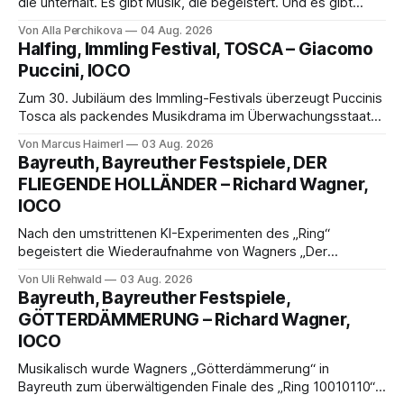
die unterhält. Es gibt Musik, die begeistert. Und es gibt
Musik, nach der man minutenlang kein Wort sagen kann.
Von Alla Perchikova
04 Aug. 2026
Genau so war der Abend im Kurhaus Wiesbaden, an dem
Halfing, Immling Festival, TOSCA – Giacomo
Johannes Brahms’ Erstes Klavierkonzert d-Moll op. 15 mit
Puccini, IOCO
Daniil
Zum 30. Jubiläum des Immling-Festivals überzeugt Puccinis
Tosca als packendes Musikdrama im Überwachungsstaat
der 1950er-Jahre. Ludwig Baumann erzählt das Werk
Von Marcus Haimerl
03 Aug. 2026
spannend und werkgetreu, getragen von starken Solisten,
Bayreuth, Bayreuther Festspiele, DER
eindrucksvollen Projektionen und einer klangvollen
FLIEGENDE HOLLÄNDER – Richard Wagner,
musikalischen Leitung.
IOCO
Nach den umstrittenen KI-Experimenten des „Ring“
begeistert die Wiederaufnahme von Wagners „Der
fliegende Holländer“ mit packender Regie, großartiger
Von Uli Rehwald
03 Aug. 2026
Musik und einem neuen Traumpaar: Elisabeth Teige und
Bayreuth, Bayreuther Festspiele,
Nicholas Brownlee sorgen für einen der Höhepunkte der
GÖTTERDÄMMERUNG – Richard Wagner,
Bayreuther Festspiele 2026.
IOCO
Musikalisch wurde Wagners „Götterdämmerung“ in
Bayreuth zum überwältigenden Finale des „Ring 10010110“: