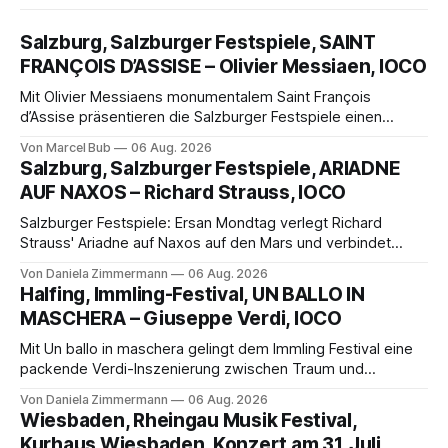
Salzburg, Salzburger Festspiele, SAINT
FRANÇOIS D’ASSISE – Olivier Messiaen, IOCO
Mit Olivier Messiaens monumentalem Saint François
d’Assise präsentieren die Salzburger Festspiele einen
außergewöhnlichen Opernabend. Romeo Castellucci gelingt
Von Marcel Bub
06 Aug. 2026
eine bildgewaltige Inszenierung, Maxime Pascal entfaltet
Salzburg, Salzburger Festspiele, ARIADNE
die komplexe Partitur eindrucksvoll, Philippe Sly berührt als
AUF NAXOS – Richard Strauss, IOCO
Franziskus.
Salzburger Festspiele: Ersan Mondtag verlegt Richard
Strauss' Ariadne auf Naxos auf den Mars und verbindet
Science-Fiction mit Opernklassik. Musikalisch überzeugt die
Von Daniela Zimmermann
06 Aug. 2026
Aufführung mit starken Solisten und den Wiener
Halfing, Immling-Festival, UN BALLO IN
Philharmonikern, szenisch bleibt der zweite Akt jedoch
MASCHERA – Giuseppe Verdi, IOCO
hinter den Erwartungen zurück.
Mit Un ballo in maschera gelingt dem Immling Festival eine
packende Verdi-Inszenierung zwischen Traum und
Wirklichkeit. Verena von Kerssenbrock verbindet
Von Daniela Zimmermann
06 Aug. 2026
psychologische Tiefe mit starken Bildern, getragen von
Wiesbaden, Rheingau Musik Festival,
einem spielfreudigen Ensemble und einer musikalisch
Kurhaus Wiesbaden, Konzert am 31. Juli,