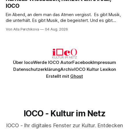
überzeugenden Gesamtleistung.
IOCO
Ein Abend, an dem man das Atmen vergisst. Es gibt Musik,
die unterhält. Es gibt Musik, die begeistert. Und es gibt
Musik, nach der man minutenlang kein Wort sagen kann.
Von Alla Perchikova
04 Aug. 2026
Genau so war der Abend im Kurhaus Wiesbaden, an dem
Johannes Brahms’ Erstes Klavierkonzert d-Moll op. 15 mit
Daniil
Über Ioco
Werde IOCO Autor
Facebook
Impressum
Datenschutzerklärung
Archiv
IOCO Kultur Lexikon
Erstellt mit
Ghost
IOCO - Kultur im Netz
IOCO - Ihr digitales Fenster zur Kultur. Entdecken