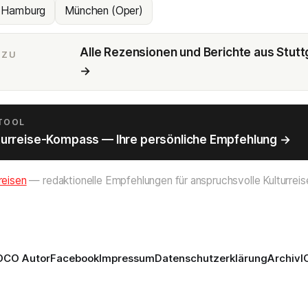
Hamburg
München (Oper)
Alle Rezensionen und Berichte aus Stutt
 ZU
→
 TOOL
turreise-Kompass — Ihre persönliche Empfehlung →
reisen
— redaktionelle Empfehlungen für anspruchsvolle Kulturreis
OCO Autor
Facebook
Impressum
Datenschutzerklärung
Archiv
I