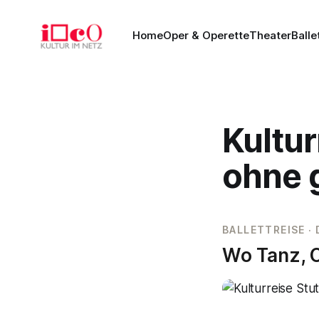
Home
Oper & Operette
Theater
Balle
Kultur
ohne 
BALLETTREISE ·
Wo Tanz, O