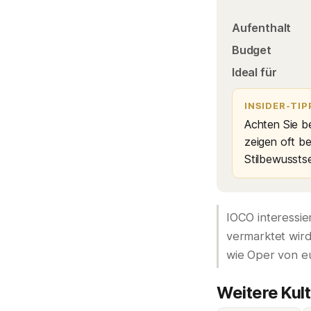
Aufenthalt
Budget
Ideal für
INSIDER-TIP
Achten Sie be
zeigen oft b
Stilbewusstse
IOCO interessie
vermarktet wird.
wie Oper von e
Weitere Kul