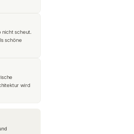
 nicht scheut.
als schöne
rische
hitektur wird
und