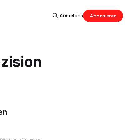
Anmelden
Abonnieren
äzision
en
r (Wikimedia Commons)