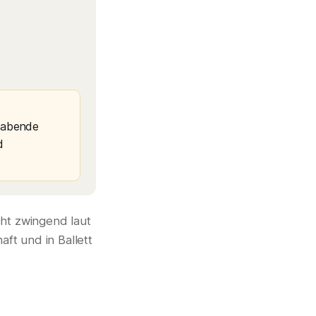
reabende
d
cht zwingend laut
aft und in Ballett