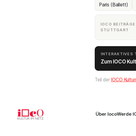
Paris (Ballett)
IOCO BEITRÄGE
STUTTGART
INTERAKTIVES
Zum IOCO Kul
Teil der
IOCO Kultur
Über Ioco
Werde I