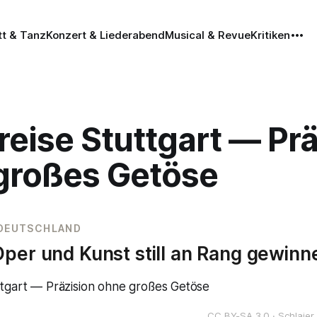
tt & Tanz
Konzert & Liederabend
Musical & Revue
Kritiken
reise Stuttgart — Pr
großes Getöse
 DEUTSCHLAND
per und Kunst still an Rang gewinn
CC BY-SA 3.0 · Schlaie