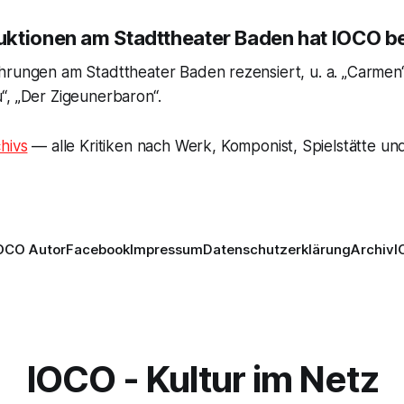
ktionen am Stadttheater Baden hat IOCO 
hrungen am Stadttheater Baden rezensiert, u. a. „Carmen“
“, „Der Zigeunerbaron“.
hivs
— alle Kritiken nach Werk, Komponist, Spielstätte und
OCO Autor
Facebook
Impressum
Datenschutzerklärung
Archiv
I
IOCO - Kultur im Netz