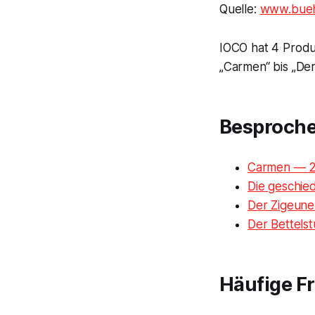
Quelle:
www.bueh
IOCO hat 4 Prod
„Carmen“ bis „Der
Besproch
Carmen — 2
Die geschie
Der Zigeune
Der Bettelst
Häufige F