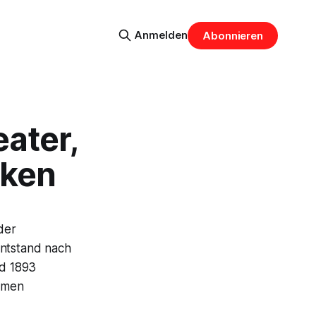
Anmelden
Abonnieren
ater,
iken
der
entstand nach
nd 1893
Namen