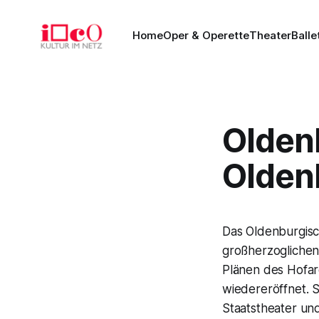
Home
Oper & Operette
Theater
Balle
Olden
Oldenb
Das Oldenburgisc
großherzoglichen
Plänen des Hofar
wiedereröffnet. 
Staatstheater und