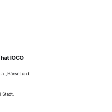
 hat IOCO
 a. „Hänsel und
 Stadt.