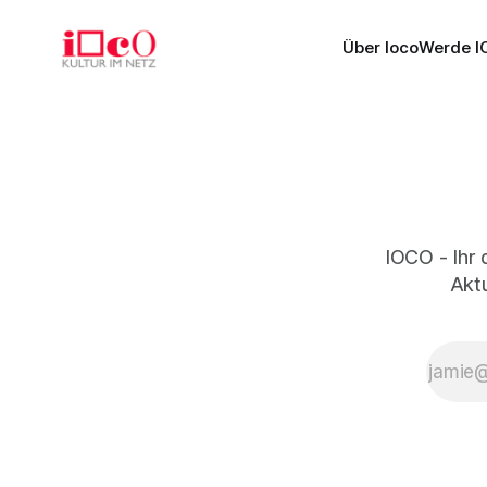
Über Ioco
Werde I
IOCO - Ihr 
Aktu