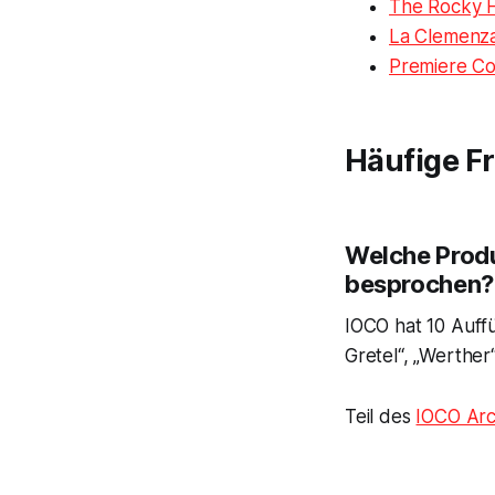
The Rocky H
La Clemenza 
Premiere Co
Häufige F
Welche Produ
besprochen?
IOCO hat 10 Auff
Gretel“, „Werther“
Teil des
IOCO Arc