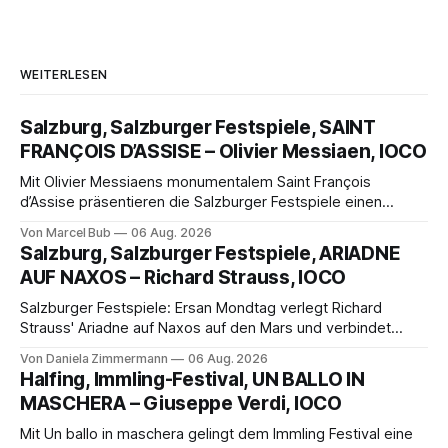
WEITERLESEN
Salzburg, Salzburger Festspiele, SAINT
FRANÇOIS D’ASSISE – Olivier Messiaen, IOCO
Mit Olivier Messiaens monumentalem Saint François
d’Assise präsentieren die Salzburger Festspiele einen
außergewöhnlichen Opernabend. Romeo Castellucci gelingt
Von Marcel Bub
06 Aug. 2026
eine bildgewaltige Inszenierung, Maxime Pascal entfaltet
Salzburg, Salzburger Festspiele, ARIADNE
die komplexe Partitur eindrucksvoll, Philippe Sly berührt als
AUF NAXOS – Richard Strauss, IOCO
Franziskus.
Salzburger Festspiele: Ersan Mondtag verlegt Richard
Strauss' Ariadne auf Naxos auf den Mars und verbindet
Science-Fiction mit Opernklassik. Musikalisch überzeugt die
Von Daniela Zimmermann
06 Aug. 2026
Aufführung mit starken Solisten und den Wiener
Halfing, Immling-Festival, UN BALLO IN
Philharmonikern, szenisch bleibt der zweite Akt jedoch
MASCHERA – Giuseppe Verdi, IOCO
hinter den Erwartungen zurück.
Mit Un ballo in maschera gelingt dem Immling Festival eine