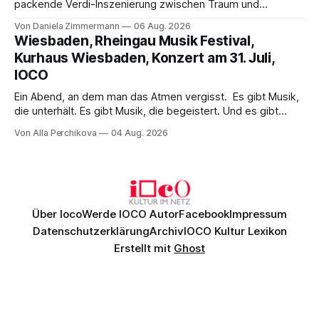
packende Verdi-Inszenierung zwischen Traum und
Wirklichkeit. Verena von Kerssenbrock verbindet
Von Daniela Zimmermann
06 Aug. 2026
psychologische Tiefe mit starken Bildern, getragen von
Wiesbaden, Rheingau Musik Festival,
einem spielfreudigen Ensemble und einer musikalisch
Kurhaus Wiesbaden, Konzert am 31. Juli,
überzeugenden Gesamtleistung.
IOCO
Ein Abend, an dem man das Atmen vergisst. Es gibt Musik,
die unterhält. Es gibt Musik, die begeistert. Und es gibt
Musik, nach der man minutenlang kein Wort sagen kann.
Von Alla Perchikova
04 Aug. 2026
Genau so war der Abend im Kurhaus Wiesbaden, an dem
Johannes Brahms’ Erstes Klavierkonzert d-Moll op. 15 mit
Daniil
Über Ioco
Werde IOCO Autor
Facebook
Impressum
Datenschutzerklärung
Archiv
IOCO Kultur Lexikon
Erstellt mit
Ghost