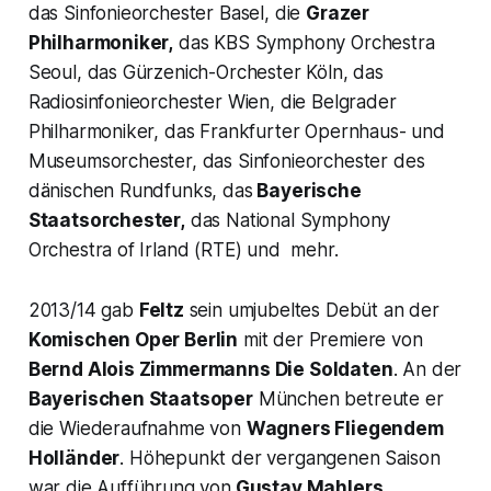
das Sinfonieorchester Basel, die
Grazer
Philharmoniker,
das KBS Symphony Orchestra
Seoul, das Gürzenich-Orchester Köln, das
Radiosinfonieorchester Wien, die Belgrader
Philharmoniker, das Frankfurter Opernhaus- und
Museumsorchester, das Sinfonieorchester des
dänischen Rundfunks, das
Bayerische
Staatsorchester,
das National Symphony
Orchestra of Irland (RTE) und mehr.
2013/14 gab
Feltz
sein umjubeltes Debüt an der
Komischen Oper Berlin
mit der Premiere von
Bernd Alois Zimmermanns
Die Soldaten
.
An der
Bayerischen Staatsoper
München betreute er
die Wiederaufnahme von
Wagners
Fliegendem
Holländer
. Höhepunkt der vergangenen Saison
war die Aufführung von
Gustav Mahlers