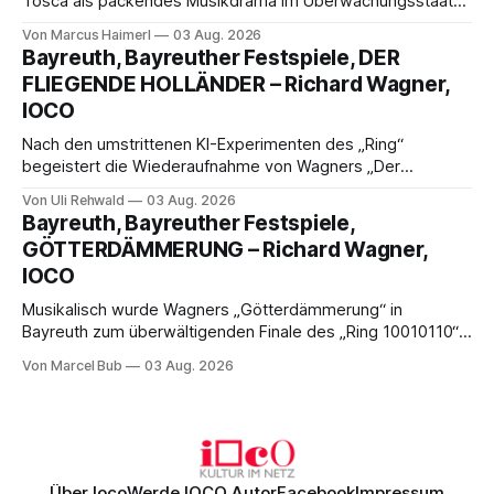
Tosca als packendes Musikdrama im Überwachungsstaat
der 1950er-Jahre. Ludwig Baumann erzählt das Werk
Von Marcus Haimerl
03 Aug. 2026
spannend und werkgetreu, getragen von starken Solisten,
Bayreuth, Bayreuther Festspiele, DER
eindrucksvollen Projektionen und einer klangvollen
FLIEGENDE HOLLÄNDER – Richard Wagner,
musikalischen Leitung.
IOCO
Nach den umstrittenen KI-Experimenten des „Ring“
begeistert die Wiederaufnahme von Wagners „Der
fliegende Holländer“ mit packender Regie, großartiger
Von Uli Rehwald
03 Aug. 2026
Musik und einem neuen Traumpaar: Elisabeth Teige und
Bayreuth, Bayreuther Festspiele,
Nicholas Brownlee sorgen für einen der Höhepunkte der
GÖTTERDÄMMERUNG – Richard Wagner,
Bayreuther Festspiele 2026.
IOCO
Musikalisch wurde Wagners „Götterdämmerung“ in
Bayreuth zum überwältigenden Finale des „Ring 10010110“:
Christian Thielemann, Festspielorchester und ein
Von Marcel Bub
03 Aug. 2026
exzellentes Sängerensemble begeisterten. Die KI-geprägte
szenische Umsetzung blieb hingegen auch im
Schlussabend weitgehend ohne Aussagekraft.
Über Ioco
Werde IOCO Autor
Facebook
Impressum