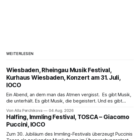
WEITERLESEN
Wiesbaden, Rheingau Musik Festival,
Kurhaus Wiesbaden, Konzert am 31. Juli,
IOCO
Ein Abend, an dem man das Atmen vergisst. Es gibt Musik,
die unterhält. Es gibt Musik, die begeistert. Und es gibt
Musik, nach der man minutenlang kein Wort sagen kann.
Von Alla Perchikova
04 Aug. 2026
Genau so war der Abend im Kurhaus Wiesbaden, an dem
Halfing, Immling Festival, TOSCA – Giacomo
Johannes Brahms’ Erstes Klavierkonzert d-Moll op. 15 mit
Puccini, IOCO
Daniil
Zum 30. Jubiläum des Immling-Festivals überzeugt Puccinis