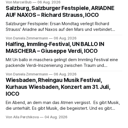
Von Marcel Bub
06 Aug. 2026
eine bildgewaltige Inszenierung, Maxime Pascal entfaltet
Salzburg, Salzburger Festspiele, ARIADNE
die komplexe Partitur eindrucksvoll, Philippe Sly berührt als
AUF NAXOS – Richard Strauss, IOCO
Franziskus.
Salzburger Festspiele: Ersan Mondtag verlegt Richard
Strauss' Ariadne auf Naxos auf den Mars und verbindet
Science-Fiction mit Opernklassik. Musikalisch überzeugt die
Von Daniela Zimmermann
06 Aug. 2026
Aufführung mit starken Solisten und den Wiener
Halfing, Immling-Festival, UN BALLO IN
Philharmonikern, szenisch bleibt der zweite Akt jedoch
MASCHERA – Giuseppe Verdi, IOCO
hinter den Erwartungen zurück.
Mit Un ballo in maschera gelingt dem Immling Festival eine
packende Verdi-Inszenierung zwischen Traum und
Wirklichkeit. Verena von Kerssenbrock verbindet
Von Daniela Zimmermann
06 Aug. 2026
psychologische Tiefe mit starken Bildern, getragen von
Wiesbaden, Rheingau Musik Festival,
einem spielfreudigen Ensemble und einer musikalisch
Kurhaus Wiesbaden, Konzert am 31. Juli,
überzeugenden Gesamtleistung.
IOCO
Ein Abend, an dem man das Atmen vergisst. Es gibt Musik,
die unterhält. Es gibt Musik, die begeistert. Und es gibt
Musik, nach der man minutenlang kein Wort sagen kann.
Von Alla Perchikova
04 Aug. 2026
Genau so war der Abend im Kurhaus Wiesbaden, an dem
Johannes Brahms’ Erstes Klavierkonzert d-Moll op. 15 mit