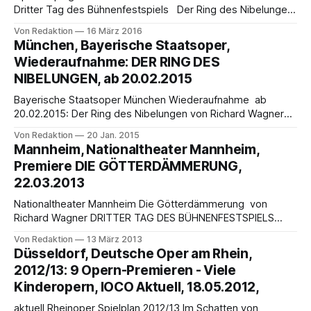
Dritter Tag des Bühnenfestspiels Der Ring des Nibelungen
Premiere 30.04.2016, 16:00 Uhr, weitere Vorstellungen:,
Von Redaktion
16 März 2016
08.05.2016, 17:00 Uhr, 03.07.2016, 15:00 Uhr »Ihrem Ende
München, Bayerische Staatsoper,
eilen sie zu, die so stark im Bestehen sich wähnen«, so die
Wiederaufnahme: DER RING DES
schicksalhafte
NIBELUNGEN, ab 20.02.2015
Bayerische Staatsoper München Wiederaufnahme ab
20.02.2015: Der Ring des Nibelungen von Richard Wagner
Kirill Petrenko dirigiert (Beginnend mit: Das Rheingold,
Von Redaktion
20 Jan. 2015
22.02.2015; 27.02.2015; 11.03.2015; 22.03.2015) insgesamt
Mannheim, Nationaltheater Mannheim,
15 Ring-Abende in der Inszenierung von Andreas
Premiere DIE GÖTTERDÄMMERUNG,
Kriegenburg und ist damit erstmals in München
22.03.2013
Nationaltheater Mannheim Die Götterdämmerung von
Richard Wagner DRITTER TAG DES BÜHNENFESTSPIELS
Premiere am 22. März, 17.00 Uhr, OpernhausDie Nornen
Von Redaktion
13 März 2013
berichten von Wotans Zerstörung der Weltesche und von
Düsseldorf, Deutsche Oper am Rhein,
der Zerstörung seines Speers und der Verträge durch
2012/13: 9 Opern-Premieren - Viele
Siegfried. Walhall harrt der Götterdämmerung. Das
Kinderopern, IOCO Aktuell, 18.05.2012,
Nornenseil reißt, ihr »ewiges Wissen« ist zu Ende.
aktuell Rheinoper Spielplan 2012/13 Im Schatten von