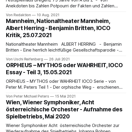
Festspielhaus Bregenz 75 Jahre von A bis Z - Von
Anekdoten bis Zahlen Potpourri der Fakten und Zahlen
Keine „Firmengeschichte“ gleicht der anderen, jede ist
Von Redaktion
10 Aug. 2021
einzigartig. Jene der Bregenzer Festspiele fußt auf einer
Mannheim, Nationaltheater Mannheim,
damals, 1946, für viele aberwitzigen Idee. Die große
Albert Herring - Benjamin Britten, IOCO
Erzählung von 75 Jahren Inspiration, Faszination und
Kritik, 25.07.2021
Begeisterung bliebe jedoch
Nationaltheater Mannheim ALBERT HERRING - Benjamin
Britten - Eine herrlich leichtfüßige Gesellschaftsparodie -
von Uschi Reifenberg Nach der überaus schwierigen und
Von Uschi Reifenberg
26 Juli 2021
herausfordernden Spielzeit 20/21 setzte das
ORPHEUS – MYTHOS oder WAHRHEIT, IOCO
Nationaltheater Mannheim nun mit einer humorvollen und
Essay - Teil 3, 15.05.2021
farbenfrohen Neuinszenierung von Benjamin Brittens
komischer Oper Albert Herring in der Regie von Cordula
ORPHEUS – MYTHOS oder WAHRHEIT IOCO Serie - von
Däuper und der musikalischen Leitung
Peter M. Peters Teil 1 - Der orphische Weg - erschienen
am 01.05.2021 - link HIERTeil 2 - Orpheus und seine
Von Peter Michael Peters
15 Mai 2021
Legende - erschienen am 8.5.2021 - link HIER! -----------
Wien, Wiener Symphoniker, Acht
------------- Teil 3 - Die Fabel des Ange Politien Die
österreichische Orchester - Aufnahme des
erste theatralische Darstellung des Mythos von Orpheus ist
Spielbetriebs, Mai 2020
Wiener Symphoniker Acht österreichische Orchester zur
Wiederaufnahme des Spielbetriebs Johanna Bohnen,