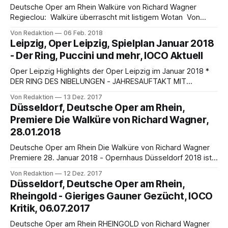
Deutsche Oper am Rhein Walküre von Richard Wagner
Regieclou: Walküre überrascht mit listigem Wotan Von
Hanns Butterhof Man konnte gespannt sein, wie sich Der
Von Redaktion
06 Feb. 2018
Ring des Nibelungen an der Düsseldorfer Rheinoper nach
Leipzig, Oper Leipzig, Spielplan Januar 2018
dem Rheingold - Vorabend entwickeln würde. Aber von
- Der Ring, Puccini und mehr, IOCO Aktuell
einer Entwicklung war kaum etwas zu sehen, die im
Rheingold prominent
Oper Leipzig Highlights der Oper Leipzig im Januar 2018 *
DER RING DES NIBELUNGEN - JAHRESAUFTAKT MIT
TOPBESETZUNG * LIEBE IN ZEITEN DER REVOLUTION:
Von Redaktion
13 Dez. 2017
DEUTSCHSPRACHIGE ERSTAUFFÜHRUNG DES MUSICALS
Düsseldorf, Deutsche Oper am Rhein,
DOKTOR SCHIWAGO * STRAUSS MEETS KORNGOLD: DES
Premiere Die Walküre von Richard Wagner,
OPERETTENWORKSHOPS MIT DER * OPERETTE DAS LIED
28.01.2018
DER LIEBE * PUCCINI-WOCHENENDE * SALUT D’AMOUR:
MUSIKALISCHER SALON DER RING DES NIBELUNGEN
Deutsche Oper am Rhein Die Walküre von Richard Wagner
Premiere 28. Januar 2018 - Opernhaus Düsseldorf 2018 ist
das Jahr des neuen Rings: Nach dem vielbeachteten Auftakt
Von Redaktion
12 Dez. 2017
mit Das Rheingold führt die Deutsche Oper am Rhein die
Düsseldorf, Deutsche Oper am Rhein,
Neuinszenierung von Richard Wagners Der Ring des
Rheingold - Gieriges Gauner Gezücht, IOCO
Nibelungen fort. Am Sonntag, 28. Janu­ar,
Kritik, 06.07.2017
Deutsche Oper am Rhein RHEINGOLD von Richard Wagner