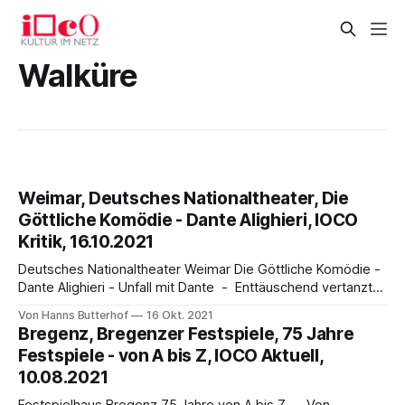
Walküre
Weimar, Deutsches Nationaltheater, Die
Göttliche Komödie - Dante Alighieri, IOCO
Kritik, 16.10.2021
Deutsches Nationaltheater Weimar Die Göttliche Komödie -
Dante Alighieri - Unfall mit Dante - Enttäuschend vertanzt
Ester Ambrosino Die Göttliche Komödie - von Hanns
Von Hanns Butterhof
16 Okt. 2021
Butterhof Zum 700. Todestag des italienischen
Bregenz, Bregenzer Festspiele, 75 Jahre
Nationaldichters Dante Alighieri (1265 – 1321) bietet sich ein
Festspiele - von A bis Z, IOCO Aktuell,
frischer Blick auf sein bedeutendstes Werk, La divina
10.08.2021
Commedia an. Das Werk hat heute einen prominenten