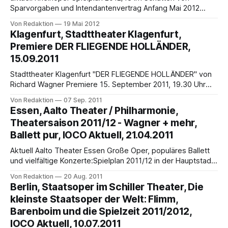
Sparvorgaben und Intendantenvertrag Anfang Mai 2012
stellte die Deutsche Oper am Rhein (Rheinoper) im Rahmen
Von Redaktion
19 Mai 2012
ihrer Jahrespressekonferenz (JPK) den Spielplan 2012/13
Klagenfurt, Stadttheater Klagenfurt,
vor. Die Rheinoper vereint das Opernhaus Düsseldorf (1.342
Premiere DER FLIEGENDE HOLLÄNDER,
Plätze) und das Theater Duisburg (1.079 Plätze), mit 600
15.09.2011
Beschäftigten,
Stadttheater Klagenfurt "DER FLIEGENDE HOLLÄNDER" von
Richard Wagner Premiere 15. September 2011, 19.30 Uhr
Musikalische Leitung Peter Marschik Regie Torsten Fischer
Von Redaktion
07 Sep. 2011
Bühne und Kostüme Herbert Schäfer, Vasilis
Essen, Aalto Theater / Philharmonie,
Triantafillopoulos Choreinstudierung Günter Wallner
Theatersaison 2011/12 - Wagner + mehr,
Dramaturgie Heiko Cullmann Katrin Adel, Anna Agathonos,
Ballett pur, IOCO Aktuell, 21.04.2011
Astrid Weber | Daniel Brenna, Gábor Bretz, Renatus Mészár,
Daniel
Aktuell Aalto Theater Essen Große Oper, populäres Ballett
und vielfältige Konzerte:Spielplan 2011/12 in der Hauptstadt
des Ruhrgebiets Das Aalto-Theater, am Opernplatz in
Von Redaktion
20 Aug. 2011
Essen gelegen, ist gerade einmal 23 Jahre alt; eröffnet
Berlin, Staatsoper im Schiller Theater, Die
1988. Das Gebäude, Architekt Alvar Aalto, soll "Humaner
kleinste Staatsoper der Welt: Flimm,
Architektur" entsprechen: Fließende Grundformen,
Barenboim und die Spielzeit 2011/2012,
geschwungene Sitzreihen.
IOCO Aktuell, 10.07.2011