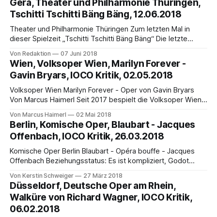
Gera, Theater und Philharmonie Thüringen,
Tannhäuser „durch äußersten Fleiß und durch Benutzung
Tschitti Tschitti Bäng Bäng, 12.06.2018
der frühen Morgenstunden selbst im Winter“ und schreibt
sie selbst, um den Kopisten
Theater und Philharmonie Thüringen Zum letzten Mal in
dieser Spielzeit „Tschitti Tschitti Bäng Bäng“ Die letzte
Aufführung des Familienmusicals „Tschitti Tschitti Bäng
Von Redaktion
07 Juni 2018
Bäng“ in dieser Spielzeit ist am 12. Juni um 18.00 Uhr im
Wien, Volksoper Wien, Marilyn Forever -
Großen Haus der Bühnen der Stadt Gera. Tschitti Tschitti
Gavin Bryars, IOCO Kritik, 02.05.2018
Bäng Bäng – so der Name eines
Volksoper Wien Marilyn Forever - Oper von Gavin Bryars
Von Marcus Haimerl Seit 2017 bespielt die Volksoper Wien
neben ihrem Stammhaus an der Währinger Strasse auch
Von Marcus Haimerl
02 Mai 2018
das Kasino am Schwarzenbergplatz mit zeitgenössischer
Berlin, Komische Oper, Blaubart - Jacques
Oper. Im Vorjahr war es Limonen aus Sizilien von Manfred
Offenbach, IOCO Kritik, 26.03.2018
Trojahn, heuer erlebte das Wiener Publikum die
europäische Erstaufführung
Komische Oper Berlin Blaubart - Opéra bouffe - Jacques
Offenbach Beziehungsstatus: Es ist kompliziert, Godot
kommt auch nicht… Von Kerstin Schweiger Blaubart ist nach
Von Kerstin Schweiger
27 März 2018
Anatevka in der Inszenierung von Hausherr Barrie Kosky die
Düsseldorf, Deutsche Oper am Rhein,
zweite Neuproduktion in der Spielzeit 2017/18, mit der die
Walküre von Richard Wagner, IOCO Kritik,
Komische Oper Berlin unter dem Motto »70 Jahre Zukunft
06.02.2018