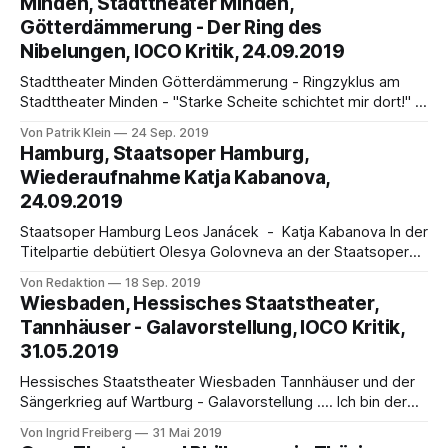
Minden, Stadttheater Minden,
nozze di Figaro feiert am 1. Dezember 2019 Premiere im
Götterdämmerung - Der Ring des
Stuttgarter Opernhaus Roland Kluttig dirigiert;
Nibelungen, IOCO Kritik, 24.09.2019
Stadttheater Minden Götterdämmerung - Ringzyklus am
Stadttheater Minden - "Starke Scheite schichtet mir dort!" -
von Sebastian Siercke / Patrik Klein / Karin Hasenstein
Von Patrik Klein
24 Sep. 2019
Minden, die Stadt im Osten Nordrhein-Westfalens, die
Hamburg, Staatsoper Hamburg,
hauptsächlich für ihren Dom und die Nähe zur Porta
Wiederaufnahme Katja Kabanova,
Westfalica und dem Kaiser Wilhelm Denkmal bekannt ist,
24.09.2019
macht in diesem Jahr
Staatsoper Hamburg Leos Janácek - Katja Kabanova In der
Titelpartie debütiert Olesya Golovneva an der Staatsoper
Hamburg Leos Janáceks Oper Katja Kabanova ist ab dem
Von Redaktion
18 Sep. 2019
24. September in drei Vorstellungen wieder in der
Wiesbaden, Hessisches Staatstheater,
Staatsoper zu sehen. In der Titelpartie gibt Olesya
Tannhäuser - Galavorstellung, IOCO Kritik,
Golovneva ihr Debüt am Haus. Die Sopranistin ist für den
31.05.2019
Hessisches Staatstheater Wiesbaden Tannhäuser und der
Sängerkrieg auf Wartburg - Galavorstellung .... Ich bin der
Welt noch den Tannhäuser schuldig… von Ingrid Freiberg Im
Von Ingrid Freiberg
31 Mai 2019
April 1845 vollendete Richard Wagner die Partitur des