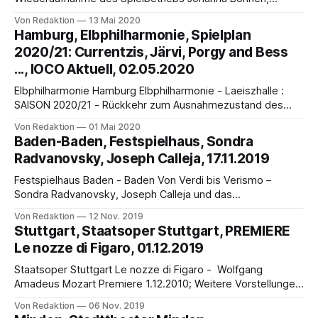
Geigerin im Bruckner Orchester Linz, erzählt aus der
Von Redaktion
13 Mai 2020
Corona-Zeit Die Intendanten, Geschäftsführer und
Hamburg, Elbphilharmonie, Spielplan
Verantwortlichen von acht österreichischen Orchestern
2020/21: Currentzis, Järvi, Porgy and Bess
(Bruckner Orchester Linz, Grazer Philharmoniker, Kärntner
..., IOCO Aktuell, 02.05.2020
Sinfonieorchester, Mozarteumorchester Salzburg, ORF
Radio-Symphonieorchester Wien, Tiroler
Elbphilharmonie Hamburg Elbphilharmonie - Laeiszhalle :
Symphonieorchester Innsbruck, Tonkünstler-Orchester
SAISON 2020/21 - Rückkehr zum Ausnahmezustand des
Niederösterreich, Wiener
Glücks - Den Komponisten György Kurtag und Thomas
Von Redaktion
01 Mai 2020
Ades sind 2020/21 Schwerpunkte gewidmet. Patricia
Baden-Baden, Festspielhaus, Sondra
Kopatchinskaja, Daniil Trifonov, Sir Antonio Pappano,
Radvanovsky, Joseph Calleja, 17.11.2019
Anoushka Shankar und Max Richter verleihen dem
Programm mit Residenzen weiteres Profil. René Jacobs,
Festspielhaus Baden - Baden Von Verdi bis Verismo –
Zubin Mehta und das Israel
Sondra Radvanovsky, Joseph Calleja und das
Sinfonierorchester Basel Sonntag, 17. November 2019 17
Von Redaktion
12 Nov. 2019
Uhr Sondra Radvanovsky ist eine der aktuell größten
Stuttgart, Staatsoper Stuttgart, PREMIERE
amerikanischen Stimmen, Star an der Met, jedoch nur
Le nozze di Figaro, 01.12.2019
äußerst selten in Europa zu hören. Ihr zur Seite steht Joseph
Calleja, einer der
Staatsoper Stuttgart Le nozze di Figaro - Wolfgang
Amadeus Mozart Premiere 1.12.2010; Weitere Vorstellungen
01. / 03. / 08. / 10. November 2019, 15. / 21. / 26. März
Von Redaktion
06 Nov. 2019
2020, 18. April 2020 Von der Normierung des Glücks Le