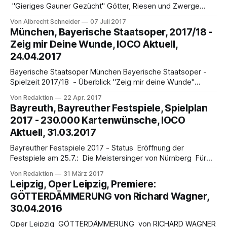
"Gieriges Gauner Gezücht" Götter, Riesen und Zwerge
verschulden das Drama vom Ring des Nibelungen Von
Von Albrecht Schneider
07 Juli 2017
Albrecht Schneider O je, o je, was ist unsere Erde doch für
München, Bayerische Staatsoper, 2017/18 -
ein Jammertal. Immer aufs Neue müssen wir das erfahren,
Zeig mir Deine Wunde, IOCO Aktuell,
und dabei piesackt uns
24.04.2017
Bayerische Staatsoper München Bayerische Staatsoper -
Spielzeit 2017/18 - Überblick "Zeig mir deine Wunde"
Nikolaus Bachler: Die Aufforderung „Zeig mir deine Wunde“
Von Redaktion
22 Apr. 2017
ist in mancherlei Sinne eine Zumutung. Sie überschreitet die
Bayreuth, Bayreuther Festspiele, Spielplan
Grenzen der Privatheit und Intimität. Sie fordert heraus,
2017 - 230.000 Kartenwünsche, IOCO
noch ohne nach den Folgen zu fragen, ohne
Aktuell, 31.03.2017
Verantwortlichkeit. Genau
Bayreuther Festspiele 2017 - Status Eröffnung der
Festspiele am 25.7.: Die Meistersinger von Nürnberg Für
die 30 Aufführungen der Bayreuther Festspiele 2017
Von Redaktion
31 März 2017
bestanden ca. 230.000 Kartenwünsche. Zur Verteilung
Leipzig, Oper Leipzig, Premiere:
stehen dafür ca. 36.000 Plätze. Diese entsprechen ca.
GÖTTERDÄMMERUNG von Richard Wagner,
28.000 Karten, da der Ring des Nibelungen nur komplett in
30.04.2016
3
Oper Leipzig GÖTTERDÄMMERUNG von RICHARD WAGNER