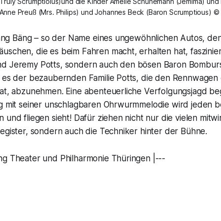
 (Truly Scrumptioius)und die Kinder Amelie Schünemann (Jemima) und 
 Anne Preuß (Mrs. Philips) und Johannes Beck (Baron Scrumptious) ©
i Bäng Bäng – so der Name eines ungewöhnlichen Autos, de
schen, die es beim Fahren macht, erhalten hat, fasziniert
d Jeremy Potts, sondern auch den bösen Baron Bomburst
, es der bezaubernden Familie Potts, die den Rennwagen 
at, abzunehmen. Eine abenteuerliche Verfolgungsjagd begi
ng mit seiner unschlagbaren Ohrwurmmelodie wird jeden 
 und fliegen sieht! Dafür ziehen nicht nur die vielen mit
egister, sondern auch die Techniker hinter der Bühne.
ng Theater und Philharmonie Thüringen |---