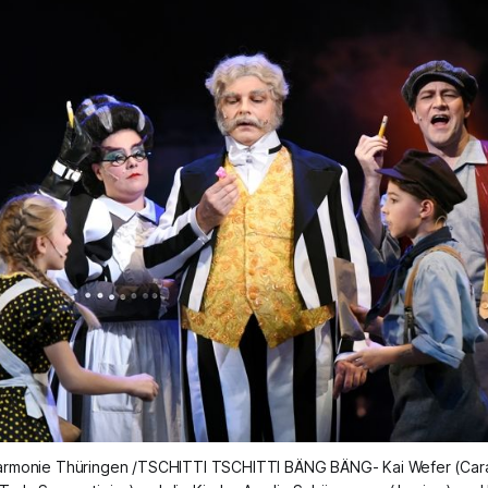
harmonie Thüringen /TSCHITTI TSCHITTI BÄNG BÄNG- Kai Wefer (Cara