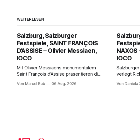
WEITERLESEN
Salzburg, Salzburger
Salzbur
Festspiele, SAINT FRANÇOIS
Festspi
D’ASSISE – Olivier Messiaen,
NAXOS –
IOCO
IOCO
Mit Olivier Messiaens monumentalem
Salzburger
Saint François d’Assise präsentieren die
verlegt Ric
Salzburger Festspiele einen
Naxos auf 
Von Marcel Bub
06 Aug. 2026
Von Daniela
außergewöhnlichen Opernabend.
Science-Fi
Romeo Castellucci gelingt eine
Musikalisc
bildgewaltige Inszenierung, Maxime
mit starke
Pascal entfaltet die komplexe Partitur
Philharmoni
eindrucksvoll, Philippe Sly berührt als
zweite Akt
Franziskus.
Erwartunge