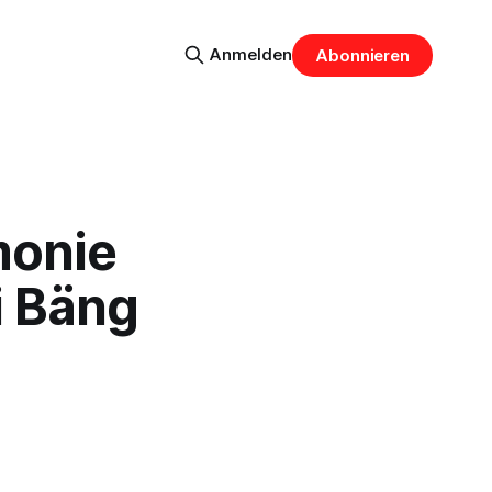
Anmelden
Abonnieren
monie
i Bäng