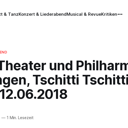
tt & Tanz
Konzert & Liederabend
Musical & Revue
Kritiken
BEND
 Theater und Philhar
gen, Tschitti Tschitt
 12.06.2018
8
—
1 Min. Lesezeit