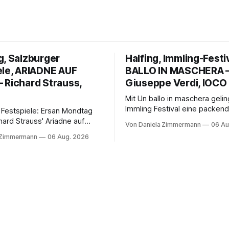
g, Salzburger
Halfing, Immling-Festi
ele, ARIADNE AUF
BALLO IN MASCHERA 
 Richard Strauss,
Giuseppe Verdi, IOCO
Mit Un ballo in maschera geli
Immling Festival eine packend
 Festspiele: Ersan Mondtag
Inszenierung zwischen Traum
hard Strauss' Ariadne auf
Von Daniela Zimmermann
06 Au
Wirklichkeit. Verena von Ker
den Mars und verbindet
 Zimmermann
06 Aug. 2026
verbindet psychologische Tie
ction mit Opernklassik.
starken Bildern, getragen vo
h überzeugt die Aufführung
spielfreudigen Ensemble und 
n Solisten und den Wiener
musikalisch überzeugenden
kern, szenisch bleibt der
Gesamtleistung.
 jedoch hinter den
n zurück.