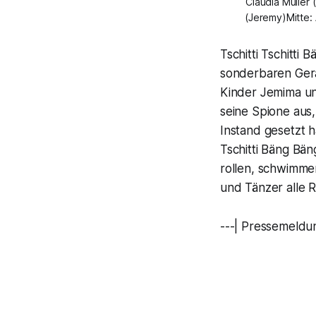
Claudia Müller
(Jeremy)Mitte:
Tschitti Tschitt
sonderbaren Geräu
Kinder Jemima un
seine Spione aus
Instand gesetzt h
Tschitti Bäng Bä
rollen, schwimmen
und Tänzer alle R
---| Pressemeldu