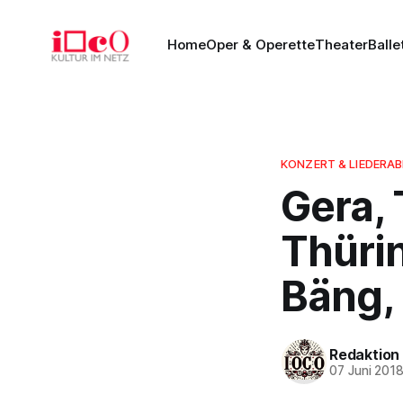
Home
Oper & Operette
Theater
Balle
KONZERT & LIEDERA
Gera,
Thürin
Bäng,
Redaktion
07 Juni 201