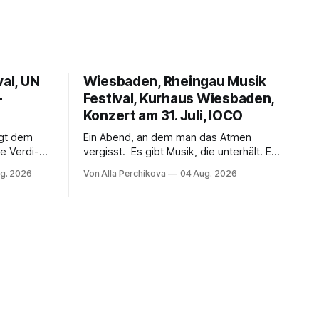
val, UN
Wiesbaden, Rheingau Musik
–
Festival, Kurhaus Wiesbaden,
Konzert am 31. Juli, IOCO
ngt dem
Ein Abend, an dem man das Atmen
e Verdi-
vergisst. Es gibt Musik, die unterhält. Es
 und
gibt Musik, die begeistert. Und es gibt
g. 2026
Von Alla Perchikova
04 Aug. 2026
ssenbrock
Musik, nach der man minutenlang kein
fe mit
Wort sagen kann. Genau so war der
n einem
Abend im Kurhaus Wiesbaden, an dem
einer
Johannes Brahms’ Erstes Klavierkonzert
d-Moll op. 15 mit Daniil