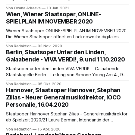
Rahmen von Recht und Verfassung Oxana Arkaeva spricht
Von Oxana Arkaeva
13 Jan. 2021
mit Prof. Ullrich Mehlich, Professor an der Hochschule für
Wien, Wiener Staatsoper, ONLINE-
Verwaltung Kehl, über die Staatsgewalt zum
SPIELPLAN IM NOVEMBER 2020
Kulturgeschehen in den Zeiten von Corona Interview Teil 1:
Staatsgewalt, Einzigartigkeit der
Wiener Staatsoper ONLINE-SPIELPLAN IM NOVEMBER 2020
Die Wiener Staatsoper öffnet im Lockdown ihr digitales
Archiv Für den Zeitraum der vorübergehenden Schließung
Von Redaktion
03 Nov. 2020
(3. bis inkl. 30. November 2020) wird die Wiener Staatsoper
Berlin, Staatsoper Unter den Linden,
Video-Mitschnitte aus dem digitalen Archiv kostenlos als
Galaabende - VIVA VERDI!, 9. und 11.10.2020
Stream anbieten. Das Online-Programm orientiert sich dabei
zum großen
Staatsoper unter den Linden VIVA VERDI! - Galaabende
Staatskapelle Berlin - Leitung von Simone Young Am 4., 9.
und 11. Oktober finden in der Staatsoper Unter den Linden
Von Redaktion
05 Okt. 2020
drei Galaabende unter dem Titel VIVA VERDI! statt. Es spielt
Hannover, Staatsoper Hannover, Stephan
die Staatskapelle Berlin unter der musikalischen Leitung von
Zilias - Neuer Generalmusikdirektor, IOCO
Simone Young. Als Solistinnen und Solisten
Personalie, 16.04.2020
Staatsoper Hannover Stephan Zilias - Generalmusikdirektor
ab Spielzeit 2020/21 Laura Berman, Intendantin der
Staatsoper Hannover, hat nach Abschluss eines breit
Von Redaktion
15 Apr. 2020
angelegten Auswahlverfahrens, Stephan Zilias als neuen