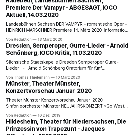
Radebeul, Landesbühnen Sachsen,
Generalmusikdirektor der Staatsoper Hannover
Premiere Der Vampyr - ABGESAGT, IOCO
vorgeschlagen. Es bestand Einigkeit im Aufsichtsrat
Aktuell, 14.03.2020
darüber, die Verhandlungen mit Stephan Zilias zum
Abschluss zu bringen. Damit wird zum Beginn
Landesbühnen Sachsen DER VAMPYR - romantische Oper -
HEINRICH MARSCHNER Premiere 14. März 2020 Information
- Status 13.3.2020 - 18.00 Uhr - Premiere findet nicht statt -
Von Redaktion
13 März 2020
Alle Informationen HIER: - auf der Webseite der
Dresden, Semperoper, Gurre-Lieder - Arnold
Landesbühnen Sachsen Angeregt wurde Heinrich
Schönberg, IOCO Kritik, 11.03.2020
Marschner, 1795 - 1861, Musikdirektor in Hannover und
Dresden, Komponist zahlreicher romatischer Opern, für
Sächsische Staatskapelle Dresden Semperoper Gurre-
sein
Lieder - Arnold Schönberg Oratorium für fünf
Gesangssolisten, Sprecher, Chor, Großes Orchester von
Von Thomas Thielemann
10 März 2020
Thomas Thielemann Nahezu jede zu Herzen gehende
Münster, Theater Münster,
Dichtung handelt von einer unglücklichen Beziehung zweier
Konzertvorschau Januar 2020
Menschen. So auch die Legende von der Liebe des
dänischen Königs Waldemar des Großen (1131-1182) zu
Theater Münster Konzertvorschau Januar 2020
dem Mädchen
Sinfonieorchester Münster NEUJAHRSKONZERT »Go West«
Mittwoch, 1. Januar, 16.00 und 19.30 Uhr Freitag, 3. Januar
Von Redaktion
16 Dez. 2019
,19.30 Uhr Mit Götz Alsmann und der Götz Alsmann Band
Hildesheim, Theater für Niedersachsen, Die
Sinfonieorchester Münster | Dirigent: Golo Berg 3.
Prinzessin von Trapezunt - Jacques
ERBDROSTENHOFKONZERT Montag, 6. Januar, 20.00 Uhr