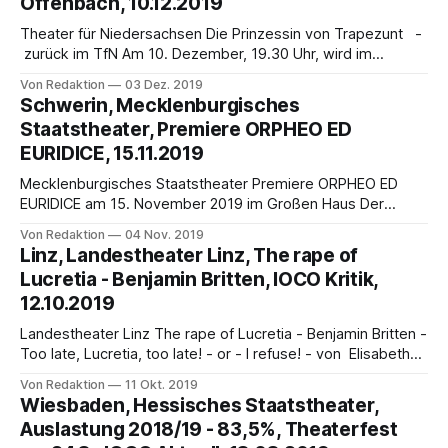
Offenbach, 10.12.2019
Werke von Johann Sebastian
Theater für Niedersachsen Die Prinzessin von Trapezunt -
zurück im TfN Am 10. Dezember, 19.30 Uhr, wird im
Theater für Niedersachsen Jacques Offenbachs Operette
Von Redaktion
03 Dez. 2019
Die Prinzessin von Trapezunt wieder aufgenommen. Nur
Schwerin, Mecklenburgisches
dreimal ist die Inszenierung von Max Hopp in dieser
Staatstheater, Premiere ORPHEO ED
Spielzeit in Hildesheim zu sehen. 1869 in Baden-Baden
EURIDICE, 15.11.2019
uraufgeführt,
Mecklenburgisches Staatstheater Premiere ORPHEO ED
EURIDICE am 15. November 2019 im Großen Haus Der
mythische Sänger Orpheus kann den Tod von Eurydike nicht
Von Redaktion
04 Nov. 2019
verwinden und beschließt, in die Unterwelt hinabzusteigen,
Linz, Landestheater Linz, The rape of
um seine Geliebte wieder ins Leben zurückzuholen. Dies
Lucretia - Benjamin Britten, IOCO Kritik,
kann ihm - so lässt ihm Amor von Jupiter berichten - jedoch
12.10.2019
nur gelingen,
Landestheater Linz The rape of Lucretia - Benjamin Britten -
Too late, Lucretia, too late! - or - I refuse! - von Elisabeth
König Benjamin Brittens dritte Oper, die Kammeroper rund
Von Redaktion
11 Okt. 2019
um Ehre und Vernichtung einer treuen Frau wurde 1946 in
Wiesbaden, Hessisches Staatstheater,
Glyndebourne mit Kathleen Ferrier in der Titelrolle
Auslastung 2018/19 - 83,5%, Theaterfest
uraufgeführt. Das Libretto der Oper in zwei