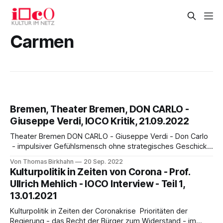
Carmen
Bremen, Theater Bremen, DON CARLO -
Giuseppe Verdi, IOCO Kritik, 21.09.2022
Theater Bremen DON CARLO - Giuseppe Verdi - Don Carlo
- impulsiver Gefühlsmensch ohne strategisches Geschick -
von Thomas Birkhahn Wie viel persönliche und politische
Von Thomas Birkhahn
20 Sep. 2022
Freiheit sind in einer Diktatur möglich? Wie viele
Kulturpolitik in Zeiten von Corona - Prof.
Kompromisse muss man mit den Mächtigen eingehen, um in
Ullrich Mehlich - IOCO Interview - Teil 1,
einer Gewaltherrschaft nicht unterzugehen? Das sind die
13.01.2021
spannenden Fragen, die Regisseur Frank
Kulturpolitik in Zeiten der Coronakrise Prioritäten der
Regierung - das Recht der Bürger zum Widerstand - im