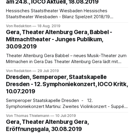
am 24.8., IOCO Aktuell, 18.08.2019
Hessisches Staatstheater Wiesbaden Hessisches
Staatstheater Wiesbaden - Bilanz Spielzeit 2018/19
Spielzeit 2019/20 - Beginn 24. August 2019 Rund 300.000
Von Redaktion
18 Aug. 2019
Zuschauerinnen und Zuschauer besuchten 1.136
Gera, Theater Altenburg Gera, Babbel -
Vorstellungen und Veranstaltungen des Hessischen
Mitmachtheater - Junges Publikum,
Staatstheaters Wiesbaden in der Spielzeit 2018/19. Das
30.09.2019
Hessische Staatstheater Wiesbaden verzeichnet für die
Spielzeit 2018/19 die voraussichtlich
Theater Altenburg Gera Babbel – neues Musik-Theater zum
Mitmachen in Gera Das Theater Altenburg Gera lädt mit
Babbel sein junges Publikum (ab 5 Jahren) zu einem
Von Redaktion
29 Juli 2019
außergewöhnlichen Theatererlebnis ein. Sängerin Juliane
Dresden, Semperoper, Staatskapelle
Bookhagen, Posaunist Jesús Medina Vallejo und
Dresden - 12. Symphoniekonzert, IOCO Kritk,
Schlagwerker Denis Yakovlev werden gemeinsam mit den
10.07.2019
Besuchern dieses Musik-Theater zum Mitmachen
Semperoper Staatskapelle Dresden - 12.
Symphoniekonzert Martinu: Zweites Violinkonzert - Suppé,
Strauss: Mit „Wiener Schmäh“ von Thomas Thielemann Der
Von Thomas Thielemann
10 Juli 2019
noch-amtierende „Capell-Virtuos“ Frank Peter Zimmermann
Gera, Theater Altenburg Gera,
und seine wunderbare Geige Lady Inchiquin
Eröffnungsgala, 30.08.2019
verabschiedeten sich im letzten Saisonkonzert in der