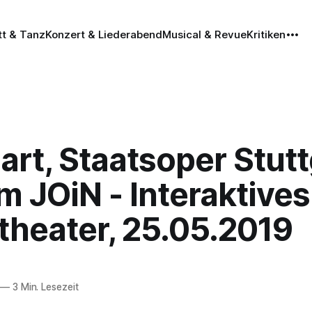
tt & Tanz
Konzert & Liederabend
Musical & Revue
Kritiken
art, Staatsoper Stutt
im JOiN - Interaktives
theater, 25.05.2019
—
3 Min. Lesezeit