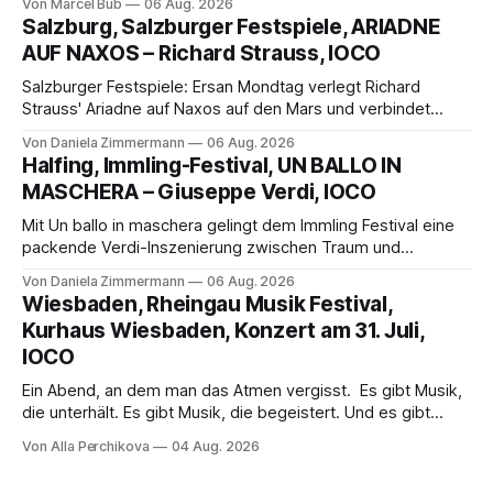
Von Marcel Bub
06 Aug. 2026
eine bildgewaltige Inszenierung, Maxime Pascal entfaltet
Salzburg, Salzburger Festspiele, ARIADNE
die komplexe Partitur eindrucksvoll, Philippe Sly berührt als
AUF NAXOS – Richard Strauss, IOCO
Franziskus.
Salzburger Festspiele: Ersan Mondtag verlegt Richard
Strauss' Ariadne auf Naxos auf den Mars und verbindet
Science-Fiction mit Opernklassik. Musikalisch überzeugt die
Von Daniela Zimmermann
06 Aug. 2026
Aufführung mit starken Solisten und den Wiener
Halfing, Immling-Festival, UN BALLO IN
Philharmonikern, szenisch bleibt der zweite Akt jedoch
MASCHERA – Giuseppe Verdi, IOCO
hinter den Erwartungen zurück.
Mit Un ballo in maschera gelingt dem Immling Festival eine
packende Verdi-Inszenierung zwischen Traum und
Wirklichkeit. Verena von Kerssenbrock verbindet
Von Daniela Zimmermann
06 Aug. 2026
psychologische Tiefe mit starken Bildern, getragen von
Wiesbaden, Rheingau Musik Festival,
einem spielfreudigen Ensemble und einer musikalisch
Kurhaus Wiesbaden, Konzert am 31. Juli,
überzeugenden Gesamtleistung.
IOCO
Ein Abend, an dem man das Atmen vergisst. Es gibt Musik,
die unterhält. Es gibt Musik, die begeistert. Und es gibt
Musik, nach der man minutenlang kein Wort sagen kann.
Von Alla Perchikova
04 Aug. 2026
Genau so war der Abend im Kurhaus Wiesbaden, an dem
Johannes Brahms’ Erstes Klavierkonzert d-Moll op. 15 mit