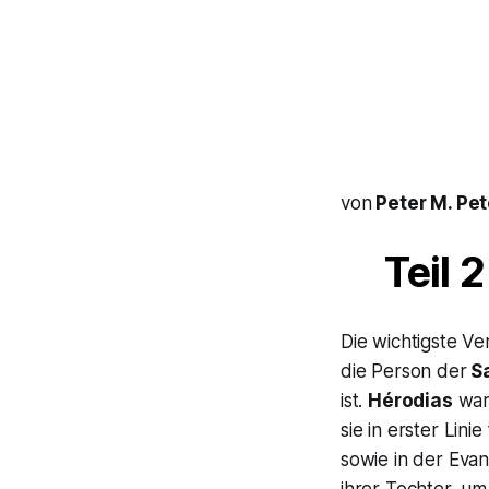
von
Peter M. Pet
Teil 
Die wichtigste V
die Person der
S
ist.
Hérodias
war 
sie in erster Lin
sowie in der Eva