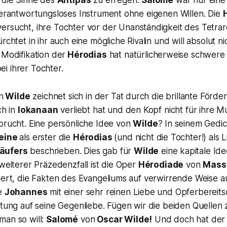
m die Sinne des
Antipas
zu erregen:
Salomé
war nur eine 
verantwortungsloses Instrument ohne eigenen Willen. Die
ersucht, ihre Tochter vor der Unanständigkeit des Tetra
rchtet in ihr auch eine mögliche Rivalin und will absolut ni
 Modifikation der
Hérodias
hat natürlicherweise schwere 
i ihrer Tochter.
n
Wilde
zeichnet sich in der Tat durch die brillante Förd
ch in
Iokanaan
verliebt hat und den Kopf nicht für ihre M
prucht. Eine persönliche Idee von
Wilde
? In seinem Gedi
Heine
als erster die
Hérodias
(und nicht die Tochter!) als
äufers
beschrieben. Dies gab für
Wilde
eine kapitale Ide
 weiterer Präzedenzfall ist die Oper
Hérodiade
von
Mass
gert, die Fakten des Evangeliums auf verwirrende Weise au
ie
Johannes
mit einer sehr reinen Liebe und Opferbereits
artung auf seine Gegenliebe. Fügen wir die beiden Quelle
man so will:
Salomé
von
Oscar Wilde!
Und doch hat der 