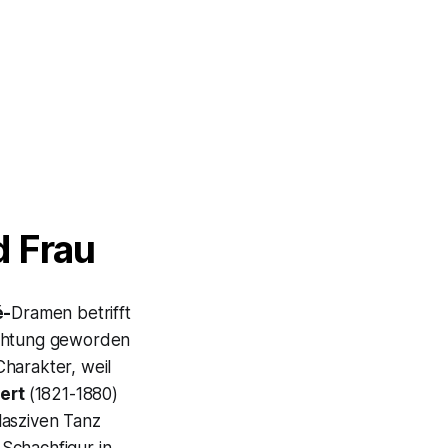
d Frau
é-
Dramen betrifft
Dichtung geworden
harakter, weil
ert
(1821-1880)
lasziven Tanz