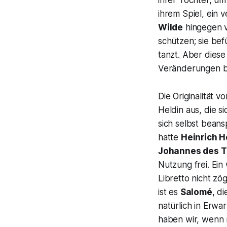
ihrer Tochter, u
ihrem Spiel, ein 
Wilde
hingegen v
schützen; sie befü
tanzt. Aber diese
Veränderungen be
Die Originalität vo
Heldin aus, die si
sich selbst beans
hatte
Heinrich 
Johannes des T
Nutzung frei. Ein
Libretto nicht zö
ist es
Salomé
, d
natürlich in Erw
haben wir, wenn 