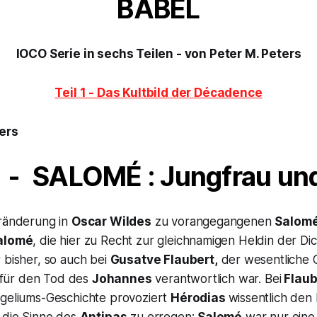
BABEL
IOCO Serie in sechs Teilen - von Peter M. Peters
Teil 1 - Das Kultbild der Décadence
ers
2 - SALOMÉ : Jungfrau un
eränderung in
Oscar Wildes
zu vorangegangenen
Salom
alomé
, die hier zu Recht zur gleichnamigen Heldin der 
bisher, so auch bei
Gusatve Flaubert,
der wesentliche C
ie für den Tod des
Johannes
verantwortlich war. Bei
Flaub
ngeliums-Geschichte provoziert
Hérodias
wissentlich den 