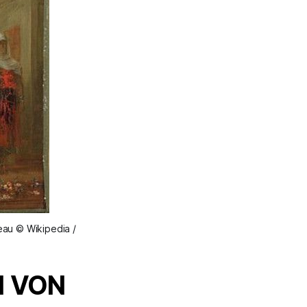
au © Wikipedia /
N VON