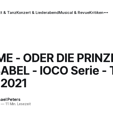
tt & Tanz
Konzert & Liederabend
Musical & Revue
Kritiken
E - ODER DIE PRINZ
BEL - IOCO Serie - T
.2021
ael Peters
—
11 Min. Lesezeit