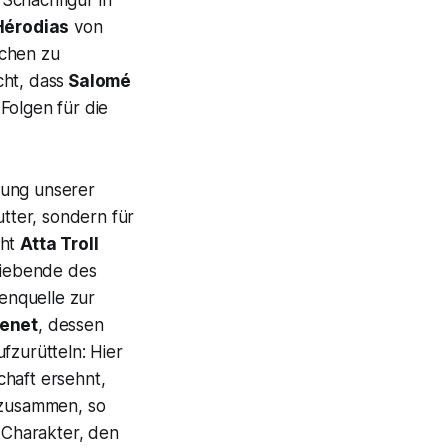
Schachfigur in
Hérodias
von
rchen zu
cht, dass
Salomé
Folgen für die
erung unserer
utter, sondern für
cht
Atta Troll
 Liebende des
enquelle zur
enet
, dessen
fzurütteln: Hier
chaft ersehnt,
n zusammen, so
Charakter, den