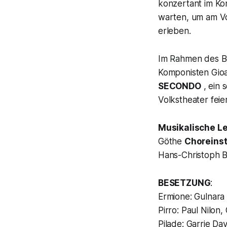
konzertant im Ko
warten, um am Vo
erleben.
Im Rahmen des Be
Komponisten Gioa
SECONDO
, ein 
Volkstheater fei
Musikalische L
Göthe
Choreins
Hans-Christoph 
BESETZUNG
:
Ermione: Gulnara
Pirro: Paul Nilon,
Pilade: Garrie Da