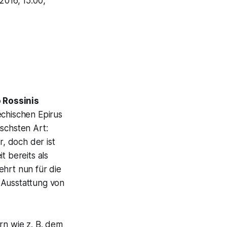
.2016, 15:00,
 Rossinis
echischen Epirus
schsten Art:
r,
doch der ist
t bereits als
ehrt nun für die
 Ausstattung von
rn wie z. B. dem