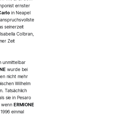
mponist ernster
Carlo
in Neapel
anspruchsvollste
as seinerzeit
Isabella Colbran,
ner Zeit
n unmittelbar
NE
wurde bei
en nicht mehr
enischen Wilhelm
n. Tatsächlich
ls sie in Pesaro
ch wenn
ERMIONE
 1996 einmal