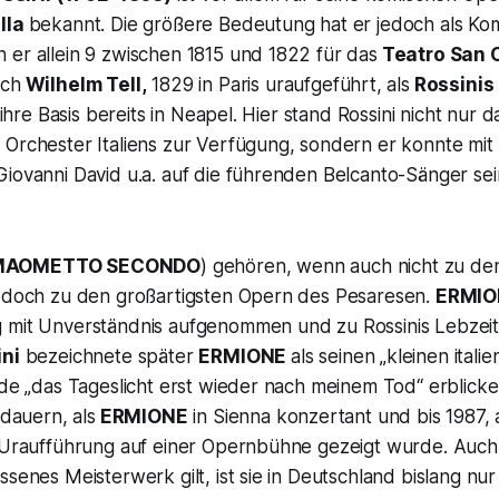
illa
bekannt. Die größere Bedeutung hat er jedoch als Ko
 er allein 9 zwischen 1815 und 1822 für das
Teatro San 
ich
Wilhelm Tell,
1829 in Paris uraufgeführt, als
Rossinis
t ihre Basis bereits in Neapel. Hier stand Rossini nicht nur d
Orchester Italiens zur Verfügung, sondern er konnte mit 
iovanni David u.a. auf die führenden Belcanto-Sänger sei
MAOMETTO SECONDO
) gehören, wenn auch nicht zu de
o doch zu den großartigsten Opern des Pesaresen.
ERMIO
 mit Unverständnis aufgenommen und zu Rossinis Lebzeit
ini
bezeichnete später
ERMIONE
als seinen „kleinen itali
rde „das Tageslicht erst wieder nach meinem Tod“ erblicke
 dauern, als
ERMIONE
in Sienna konzertant und bis 1987, a
r Uraufführung auf einer Opernbühne gezeigt wurde. Au
ssenes Meisterwerk gilt, ist sie in Deutschland bislang nur