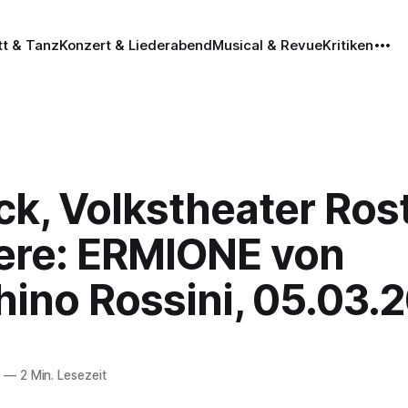
tt & Tanz
Konzert & Liederabend
Musical & Revue
Kritiken
ck, Volkstheater Ros
ere: ERMIONE von
hino Rossini, 05.03.
6
—
2 Min. Lesezeit