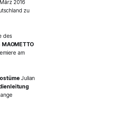
 März 2016
utschland zu
e des
h
MAOMETTO
remiere am
Kostüme
Julian
dienleitung
Lange