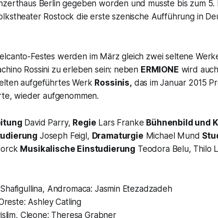
nzerthaus Berlin gegeben worden und musste bis zum 5.
lkstheater Rostock die erste szenische Aufführung in De
lcanto-Festes werden im März gleich zwei seltene Werk
chino Rossini zu erleben sein: neben
ERMIONE
wird auc
selten aufgeführtes Werk
Rossinis,
das im Januar 2015 P
erte, wieder aufgenommen.
eitung
David Parry,
Regie
Lars Franke
Bühnenbild und 
tudierung
Joseph Feigl,
Dramaturgie
Michael Mund
Stu
Borck
Musikalische Einstudierung
Teodora Belu, Thilo 
 Shafigullina, Andromaca: Jasmin Etezadzadeh
 Oreste: Ashley Catling
vislim, Cleone: Theresa Grabner