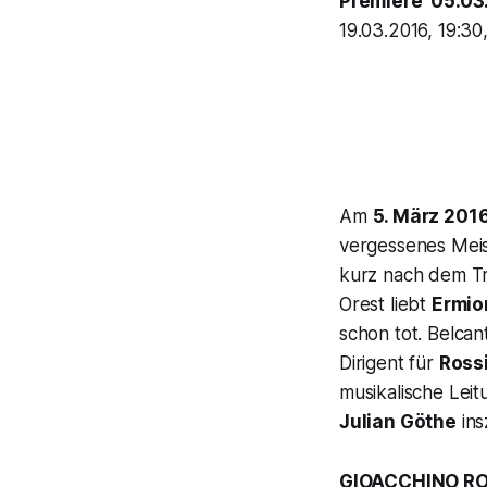
Premiere 05.03.
19.03.2016, 19:30
Am
5. März 201
vergessenes Mei
kurz nach dem Tro
Orest
liebt
Ermio
schon tot. Belcan
Dirigent für
Ross
musikalische Lei
Julian Göthe
ins
GIOACCHINO ROS