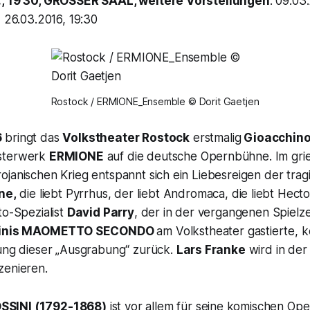
, 19 30, GROSSER SAAL, weitere Vorstellungen
: 09.03
, 26.03.2016, 19:30
Rostock / ERMIONE_Ensemble © Dorit Gaetjen
6
bringt das
Volkstheater Rostock
erstmalig
Gioacchino
sterwerk
ERMIONE
auf die deutsche Opernbühne. Im gri
janischen Krieg entspannt sich ein Liebesreigen der tragi
ne,
die liebt
Pyrrhus
, der liebt
Andromaca,
die liebt
Hecto
to-Spezialist
David Parry
, der in der vergangenen Spielzei
inis
MAOMETTO SECONDO
am Volkstheater gastierte, k
tung dieser „Ausgrabung“ zurück.
Lars Franke
wird in der
zenieren.
SINI (1792-1868)
ist vor allem für seine komischen Ope