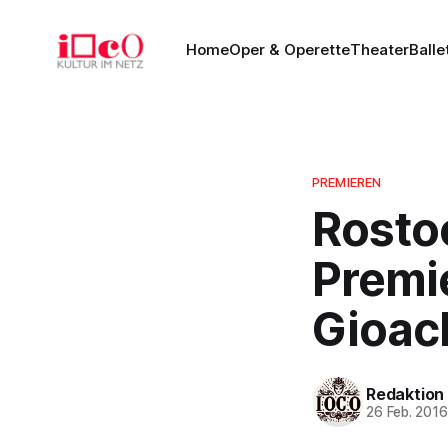
Home
Oper & Operette
Theater
Balle
PREMIEREN
Rosto
Premi
Gioac
Redaktion
26 Feb. 201