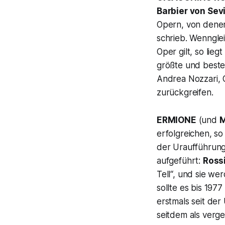
Barbier von Sev
Opern, von denen
schrieb. Wenngle
Oper gilt, so lieg
größte und beste 
Andrea Nozzari, G
zurückgreifen.
ERMIONE
(und
erfolgreichen, s
der Uraufführung
aufgeführt:
Ross
Tell“, und sie we
sollte es bis 1977
erstmals seit de
seitdem als verge