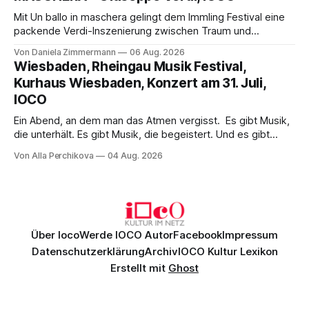
Mit Un ballo in maschera gelingt dem Immling Festival eine
packende Verdi-Inszenierung zwischen Traum und
Wirklichkeit. Verena von Kerssenbrock verbindet
Von Daniela Zimmermann
06 Aug. 2026
psychologische Tiefe mit starken Bildern, getragen von
Wiesbaden, Rheingau Musik Festival,
einem spielfreudigen Ensemble und einer musikalisch
Kurhaus Wiesbaden, Konzert am 31. Juli,
überzeugenden Gesamtleistung.
IOCO
Ein Abend, an dem man das Atmen vergisst. Es gibt Musik,
die unterhält. Es gibt Musik, die begeistert. Und es gibt
Musik, nach der man minutenlang kein Wort sagen kann.
Von Alla Perchikova
04 Aug. 2026
Genau so war der Abend im Kurhaus Wiesbaden, an dem
Johannes Brahms’ Erstes Klavierkonzert d-Moll op. 15 mit
Daniil
Über Ioco
Werde IOCO Autor
Facebook
Impressum
Datenschutzerklärung
Archiv
IOCO Kultur Lexikon
Erstellt mit
Ghost