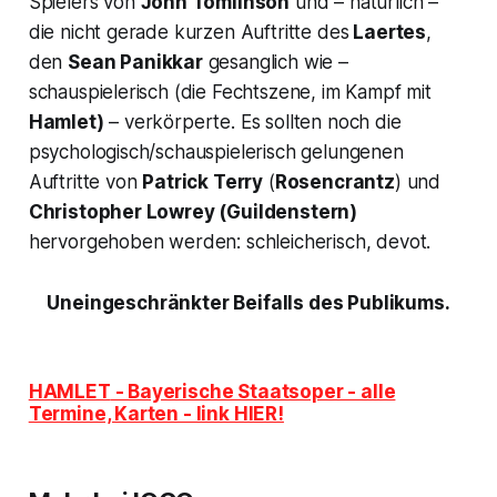
Spielers von
John Tomlinson
und – natürlich –
die nicht gerade kurzen Auftritte des
Laertes
,
den
Sean Panikkar
gesanglich wie –
schauspielerisch (die Fechtszene, im Kampf mit
Hamlet)
– verkörperte. Es sollten noch die
psychologisch/schauspielerisch gelungenen
Auftritte von
Patrick Terry
(
Rosencrantz
) und
Christopher Lowrey (
Guildenstern)
hervorgehoben werden: schleicherisch, devot.
Uneingeschränkter Beifalls des Publikums.
HAMLET
- Bayerische Staatsoper - alle
Termine, Karten - link HIER!