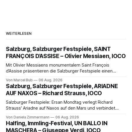
WEITERLESEN
Salzburg, Salzburger Festspiele, SAINT
FRANÇOIS D’ASSISE – Olivier Messiaen, IOCO
Mit Olivier Messiaens monumentalem Saint François
d’Assise präsentieren die Salzburger Festspiele einen
außergewöhnlichen Opernabend. Romeo Castellucci gelingt
Von Marcel Bub
06 Aug. 2026
eine bildgewaltige Inszenierung, Maxime Pascal entfaltet
Salzburg, Salzburger Festspiele, ARIADNE
die komplexe Partitur eindrucksvoll, Philippe Sly berührt als
AUF NAXOS – Richard Strauss, IOCO
Franziskus.
Salzburger Festspiele: Ersan Mondtag verlegt Richard
Strauss' Ariadne auf Naxos auf den Mars und verbindet
Science-Fiction mit Opernklassik. Musikalisch überzeugt die
Von Daniela Zimmermann
06 Aug. 2026
Aufführung mit starken Solisten und den Wiener
Halfing, Immling-Festival, UN BALLO IN
Philharmonikern, szenisch bleibt der zweite Akt jedoch
MASCHERA – Giuseppe Verdi, IOCO
hinter den Erwartungen zurück.