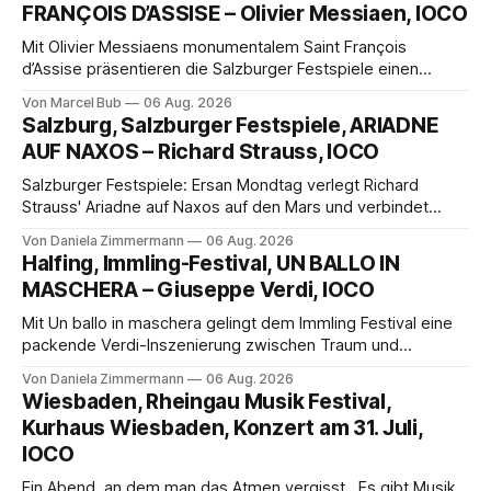
FRANÇOIS D’ASSISE – Olivier Messiaen, IOCO
Mit Olivier Messiaens monumentalem Saint François
d’Assise präsentieren die Salzburger Festspiele einen
außergewöhnlichen Opernabend. Romeo Castellucci gelingt
Von Marcel Bub
06 Aug. 2026
eine bildgewaltige Inszenierung, Maxime Pascal entfaltet
Salzburg, Salzburger Festspiele, ARIADNE
die komplexe Partitur eindrucksvoll, Philippe Sly berührt als
AUF NAXOS – Richard Strauss, IOCO
Franziskus.
Salzburger Festspiele: Ersan Mondtag verlegt Richard
Strauss' Ariadne auf Naxos auf den Mars und verbindet
Science-Fiction mit Opernklassik. Musikalisch überzeugt die
Von Daniela Zimmermann
06 Aug. 2026
Aufführung mit starken Solisten und den Wiener
Halfing, Immling-Festival, UN BALLO IN
Philharmonikern, szenisch bleibt der zweite Akt jedoch
MASCHERA – Giuseppe Verdi, IOCO
hinter den Erwartungen zurück.
Mit Un ballo in maschera gelingt dem Immling Festival eine
packende Verdi-Inszenierung zwischen Traum und
Wirklichkeit. Verena von Kerssenbrock verbindet
Von Daniela Zimmermann
06 Aug. 2026
psychologische Tiefe mit starken Bildern, getragen von
Wiesbaden, Rheingau Musik Festival,
einem spielfreudigen Ensemble und einer musikalisch
Kurhaus Wiesbaden, Konzert am 31. Juli,
überzeugenden Gesamtleistung.
IOCO
Ein Abend, an dem man das Atmen vergisst. Es gibt Musik,