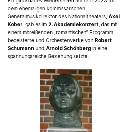
Ein glückhaftes Wiedersehen am 13.11.2023 mit
dem ehemaligen kommissarischen
Generalmusikdirektor des Nationaltheaters,
Axel
Kober
, gab es im
2. Akademiekonzert,
das mit
einem mitreißenden
„romantischen“
Programm
begeisterte und Orchesterwerke von
Robert
Schumann
und
Arnold Schönberg
in eine
spannungsreiche Beziehung setzte.