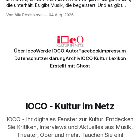
die unterhält. Es gibt Musik, die begeistert. Und es gibt
Musik, nach der man minutenlang kein Wort sagen kann.
Von Alla Perchikova
04 Aug. 2026
Genau so war der Abend im Kurhaus Wiesbaden, an dem
Johannes Brahms’ Erstes Klavierkonzert d-Moll op. 15 mit
Daniil
Über Ioco
Werde IOCO Autor
Facebook
Impressum
Datenschutzerklärung
Archiv
IOCO Kultur Lexikon
Erstellt mit
Ghost
IOCO - Kultur im Netz
IOCO - Ihr digitales Fenster zur Kultur. Entdecken
Sie Kritiken, Interviews und Aktuelles aus Musik,
Theater, Oper und mehr. Tauchen Sie ein!