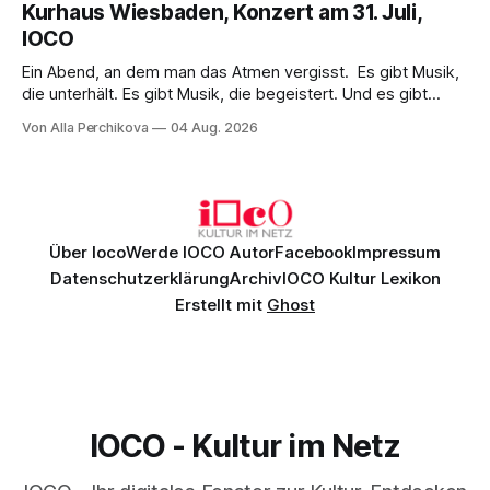
Kurhaus Wiesbaden, Konzert am 31. Juli,
überzeugenden Gesamtleistung.
IOCO
Ein Abend, an dem man das Atmen vergisst. Es gibt Musik,
die unterhält. Es gibt Musik, die begeistert. Und es gibt
Musik, nach der man minutenlang kein Wort sagen kann.
Von Alla Perchikova
04 Aug. 2026
Genau so war der Abend im Kurhaus Wiesbaden, an dem
Johannes Brahms’ Erstes Klavierkonzert d-Moll op. 15 mit
Daniil
Über Ioco
Werde IOCO Autor
Facebook
Impressum
Datenschutzerklärung
Archiv
IOCO Kultur Lexikon
Erstellt mit
Ghost
IOCO - Kultur im Netz