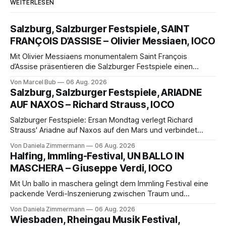
WEITERLESEN
Salzburg, Salzburger Festspiele, SAINT
FRANÇOIS D’ASSISE – Olivier Messiaen, IOCO
Mit Olivier Messiaens monumentalem Saint François
d’Assise präsentieren die Salzburger Festspiele einen
außergewöhnlichen Opernabend. Romeo Castellucci gelingt
Von Marcel Bub
06 Aug. 2026
eine bildgewaltige Inszenierung, Maxime Pascal entfaltet
Salzburg, Salzburger Festspiele, ARIADNE
die komplexe Partitur eindrucksvoll, Philippe Sly berührt als
AUF NAXOS – Richard Strauss, IOCO
Franziskus.
Salzburger Festspiele: Ersan Mondtag verlegt Richard
Strauss' Ariadne auf Naxos auf den Mars und verbindet
Science-Fiction mit Opernklassik. Musikalisch überzeugt die
Von Daniela Zimmermann
06 Aug. 2026
Aufführung mit starken Solisten und den Wiener
Halfing, Immling-Festival, UN BALLO IN
Philharmonikern, szenisch bleibt der zweite Akt jedoch
MASCHERA – Giuseppe Verdi, IOCO
hinter den Erwartungen zurück.
Mit Un ballo in maschera gelingt dem Immling Festival eine
packende Verdi-Inszenierung zwischen Traum und
Wirklichkeit. Verena von Kerssenbrock verbindet
Von Daniela Zimmermann
06 Aug. 2026
psychologische Tiefe mit starken Bildern, getragen von
Wiesbaden, Rheingau Musik Festival,
einem spielfreudigen Ensemble und einer musikalisch