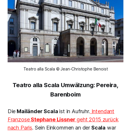
Teatro alla Scala © Jean-Christophe Benoist
Teatro alla Scala
Umwälzung: Pereira,
Barenboim
Die
Mailänder Scala
ist in Aufruhr.
Intendant
Franzose
Stephane Lissner
geht 2015 zurück
nach Paris
. Sein Einkommen an der
Scala
war