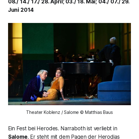
08./ 14./ 17./ 28. April; 03./ 18. Mai; 04./ 07./ 29.
Juni 2014
Theater Koblenz / Salome © Matthias Baus
Ein Fest bei Herodes. Narraboth ist verliebt in
Salome
. Er steht mit dem Pagen der Herodias