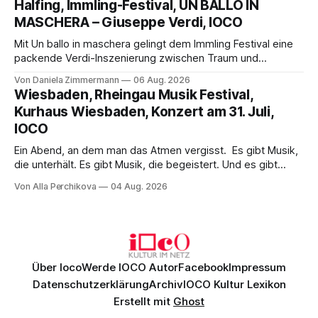
Halfing, Immling-Festival, UN BALLO IN
Philharmonikern, szenisch bleibt der zweite Akt jedoch
MASCHERA – Giuseppe Verdi, IOCO
hinter den Erwartungen zurück.
Mit Un ballo in maschera gelingt dem Immling Festival eine
packende Verdi-Inszenierung zwischen Traum und
Wirklichkeit. Verena von Kerssenbrock verbindet
Von Daniela Zimmermann
06 Aug. 2026
psychologische Tiefe mit starken Bildern, getragen von
Wiesbaden, Rheingau Musik Festival,
einem spielfreudigen Ensemble und einer musikalisch
Kurhaus Wiesbaden, Konzert am 31. Juli,
überzeugenden Gesamtleistung.
IOCO
Ein Abend, an dem man das Atmen vergisst. Es gibt Musik,
die unterhält. Es gibt Musik, die begeistert. Und es gibt
Musik, nach der man minutenlang kein Wort sagen kann.
Von Alla Perchikova
04 Aug. 2026
Genau so war der Abend im Kurhaus Wiesbaden, an dem
Johannes Brahms’ Erstes Klavierkonzert d-Moll op. 15 mit
Daniil
Über Ioco
Werde IOCO Autor
Facebook
Impressum
Datenschutzerklärung
Archiv
IOCO Kultur Lexikon
Erstellt mit
Ghost