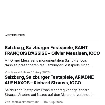
WEITERLESEN
Salzburg, Salzburger Festspiele, SAINT
FRANÇOIS D’ASSISE – Olivier Messiaen, IOCO
Mit Olivier Messiaens monumentalem Saint François
d’Assise präsentieren die Salzburger Festspiele einen
außergewöhnlichen Opernabend. Romeo Castellucci gelingt
Von Marcel Bub
06 Aug. 2026
eine bildgewaltige Inszenierung, Maxime Pascal entfaltet
Salzburg, Salzburger Festspiele, ARIADNE
die komplexe Partitur eindrucksvoll, Philippe Sly berührt als
AUF NAXOS – Richard Strauss, IOCO
Franziskus.
Salzburger Festspiele: Ersan Mondtag verlegt Richard
Strauss' Ariadne auf Naxos auf den Mars und verbindet
Science-Fiction mit Opernklassik. Musikalisch überzeugt die
Von Daniela Zimmermann
06 Aug. 2026
Aufführung mit starken Solisten und den Wiener